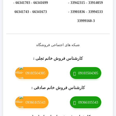
66341699 - 66341703 -
33914059 - 33942315 -
66341673 - 66341743
33994533 - 33901836 -
33999160-3 ​
شبکه های اجتماعی فروشگاه
کارشناس فروش خانم تجلی :
09103504305
09103504305
کارشناس فروش خانم صادقی :
09366105543
09366105543