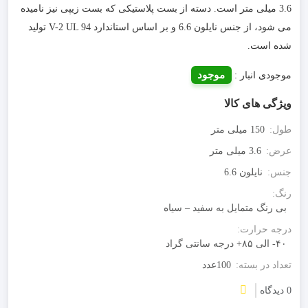
3.6 میلی متر است. دسته از بست پلاستیکی که بست زیپی نیز نامیده
می شود، از جنس نایلون 6.6 و بر اساس استاندارد V-2 UL 94 تولید
شده است.
موجود
موجودی انبار :
ویژگی های کالا
طول:
150 میلی متر
عرض:
3.6 میلی متر
جنس:
نایلون 6.6
رنگ:
بی رنگ متمایل به سفید – سیاه
درجه حرارت:
۴۰- الی ۸۵+ درجه سانتی گراد
تعداد در بسته:
100عدد
0 دیدگاه