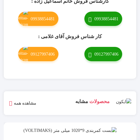
کارشناس فروش خانم اسماعیل زاده :
09938854481
09938854481
کار شناس فروش آقای غلامی :
09127997406
09127997406
محصولات
مشابه
مشاهده همه