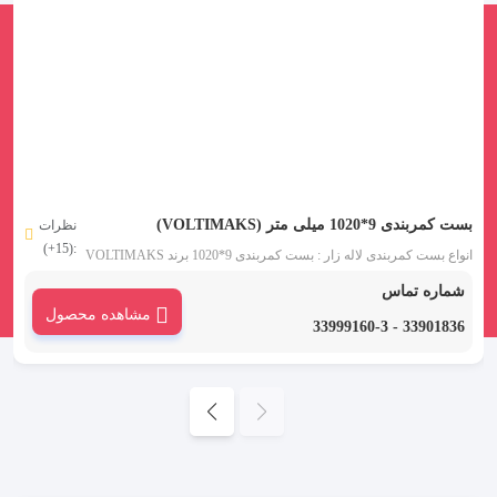
بست کمربندی 9*1020 میلی متر (VOLTIMAKS)
نظرات
:(15+)
انواع بست کمربندی لاله زار : بست کمربندی 9*1020 برند VOLTIMAKS
شامل بست کمربندی پلاستیکی 102 سانتی ضخامت 9 میلی متر است.
شماره تماس
دسته از انواع بست پلاستیکی که بست زیپی نیز نامیده می شود، از جنس
مشاهده محصول
نایلون 6.6 و بر اساس استاندارد V-2 UL 94 تولید شده است.
33901836 - 33999160-3