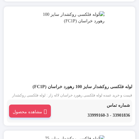
لوله فلکسی روکشدار سایز 100 رهورد خراسان (FC1P)
قیمت و خرید عمده لوله فلکسی رهورد خراسان لاله زار : لوله فلکسی روکشدار
سایز 100 مشکی یکی از انواع لوله فلکسی رهورد خراسان است. این دسته از لوله
شماره تماس
خرطومی فلزی که به آن ها تیپ FC1P نیز گفته می شود، برای محافظت سیم و
مشاهده محصول
کابل ها به کار می رود.
33901836 - 33999160-3