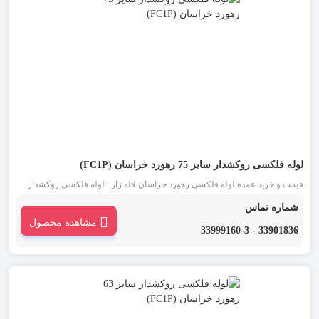
لوله فلکسی روکشدار سایز 75 رهورد خراسان (FC1P)
قیمت و خرید عمده لوله فلکسی رهورد خراسان لاله زار : لوله فلکسی روکشدار
سایز 75 مشکی یکی از انواع لوله فلکسی رهورد خراسان است. این دسته از لوله
شماره تماس
خرطومی فلزی که به آن ها تیپ FC1P نیز گفته می شود، برای محافظت سیم و
مشاهده محصول
کابل ها به کار می رود.
33901836 - 33999160-3