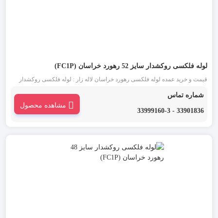
لوله فلکسی روکشدار سایز 52 رهورد خراسان (FC1P)
قیمت و خرید عمده لوله فلکسی رهورد خراسان لاله زار : لوله فلکسی روکشدار
سایز 52 مشکی یکی از انواع لوله فلکسی رهورد خراسان است. این دسته از لوله
شماره تماس
خرطومی فلزی که به آن ها تیپ FC1P نیز گفته می شود، برای محافظت سیم و
مشاهده محصول
کابل ها به کار می رود.
33901836 - 33999160-3