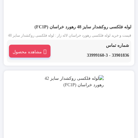
لوله فلکسی روکشدار سایز 48 رهورد خراسان (FC1P)
قیمت و خرید لوله فلکسی رهورد خراسان لاله زار : لوله فلکسی روکشدار سایز 48
مشکی یکی از انواع لوله فلکسی رهورد خراسان است. این دسته از لوله خرطومی
شماره تماس
فلزی که به آن ها تیپ FC1P نیز گفته می شود، برای محافظت سیم و کابل ها به کار
مشاهده محصول
می رود.
33901836 - 33999160-3