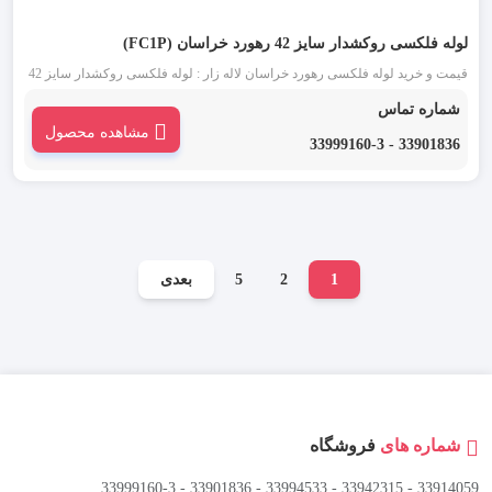
لوله فلکسی روکشدار سایز 42 رهورد خراسان (FC1P)
قیمت و خرید لوله فلکسی رهورد خراسان لاله زار : لوله فلکسی روکشدار سایز 42
مشکی یکی از انواع لوله فلکسی رهورد خراسان است. این دسته از لوله خرطومی
شماره تماس
فلزی که به آن ها تیپ FC1P نیز گفته می شود، برای محافظت سیم و کابل ها به کار
مشاهده محصول
می رود.
33901836 - 33999160-3
1
2
5
بعدی
شماره های
فروشگاه
33914059 - 33942315 - 33994533 - 33901836 - 33999160-3 ​