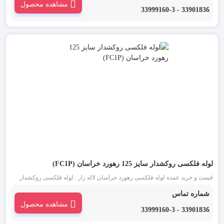
مشاهده محصول
کابل ها به کار می رود.
33901836 - 33999160-3
لوله فلکسی روکشدار سایز 125 رهورد خراسان (FC1P)
قیمت و خرید عمده لوله فلکسی رهورد خراسان لاله زار : لوله فلکسی روکشدار
سایز 125 مشکی یکی از انواع لوله فلکسی رهورد خراسان است. این دسته از لوله
شماره تماس
خرطومی فلزی که به آن ها تیپ FC1P نیز گفته می شود، برای محافظت سیم و
مشاهده محصول
کابل ها به کار می رود.
33901836 - 33999160-3