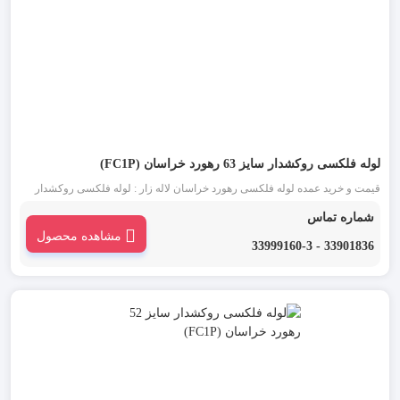
لوله فلکسی روکشدار سایز 63 رهورد خراسان (FC1P)
قیمت و خرید عمده لوله فلکسی رهورد خراسان لاله زار : لوله فلکسی روکشدار
سایز 63 مشکی یکی از انواع لوله فلکسی رهورد خراسان است. این دسته از لوله
شماره تماس
خرطومی فلزی که به آن ها تیپ FC1P نیز گفته می شود، برای محافظت سیم و
مشاهده محصول
کابل ها به کار می رود.
33901836 - 33999160-3