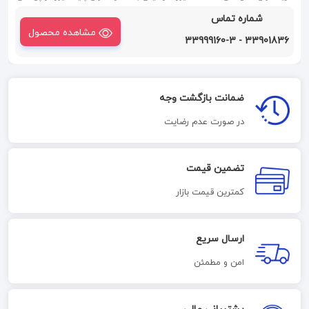
مختلف با درصد تخفیف همکاری 09127997406
شماره تماس
مشاهده محصول
33901836 - 33999160-3
ضمانت بازگشت وجه
در صورت عدم رضایت
تضمین قیمت
کمترین قیمت بازار
ارسال سریع
امن و مطمئن