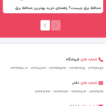
محافظ برق چیست؟ راهنمای خرید بهترین محافظ برق
شماره های
فروشگاه
33914059 - 33942315 - 33994533 - 33901836 - 33999160-3 ​
شماره های
دفتر
66341699 - 66341703 - 66341673 - 66341743