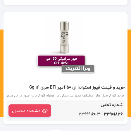
خرید و قیمت فیوز استوانه ای 50 آمپر ETI سری Gg 14
خرید انواع مدل های مختلف فیوز سرامیکی به همراه انواع پایه فیوز در پل های
مختلف با درصد تخفیف همکاری 09127997406
شماره تماس
مشاهده محصول
33901836 - 33999160-3