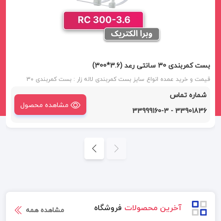
بست کمربندی 30 سانتی رعد (3.6*300)
قیمت و خرید عمده انواع سایز بست کمربندی لاله زار : بست کمربندی 30
سانتی( 3.6*300 ) رعد یکی از انواع سایز بست کمربندی رعد است. بست
شماره تماس
کمربندی پلاستیکی با نام هاب بست کمری یا بست زیپی نیز در بازار شناخته
مشاهده محصول
شده است.
33901836 - 33999160-3
آخرین محصولات
فروشگاه
مشاهده همه