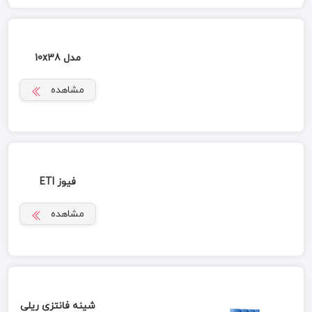
مدل 10x38
مشاهده
فیوز ETI
مشاهده
شینه فانتزی ریلی