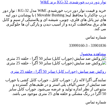
نوار دور درب خورشیدی KG-32 برند W&E
خرید و قیمت نوار دور درب خورشیدی W&E مدل KG-32 : نوار دور
درب چاکدار یا محافظ لبه( Movable Bushing ) با پوشاندن دور لبه
های تیز پانل های فلزی، چوبی، شیشه ای و پلاستیکی از سیم و کابل
های برق محافظت کرده و از آسیب دیدن و پارگی آن ها جلوگیری
می کند.
شماره تماس
33901836 - 33999160-3
مشاهده محصول
روکش ضد سایش (جوراب کابل) سایز 50 آگرا - حلقه 25 متری
نمایندگی آگرا لاله زار : جوراب کابل ، جوراب کابل کشی یا جوراب
ضد سایش از جنس الیاف پلی استر و در طیف‌های گسترده و
متنوعی از نظر اندازه تولید و عرضه می‌شود. جوراب کابل سایز
50 آگرا در رنگ مشکی و حلقه های 25 متری موجود می باشد.
شماره تماس