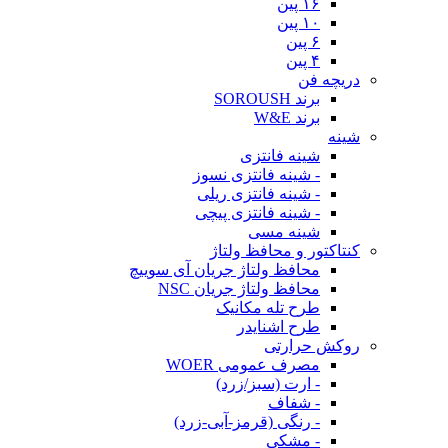
۱۶ پین
۱۰ پین
۶ پین
۴ پین
دریچه فن
برند SOROUSH
برند W&E
شینه
شینه فانتزی
- شینه فانتزی نسوز
- شینه فانتزی ریلی
- شینه فانتزی پیچی
شینه مسی
کنتاکتور و محافظ ولتاژ
محافظ ولتاژ جریان آی سوییچ
محافظ ولتاژ جریان NSC
طرح تله مکانیک
طرح اشنایدر
روکش حرارتی
مصرف عمومی WOER
- ارت (سبز/زرد)
- شفاف
- رنگی (قرمز-آبی-زرد)
- مشکی