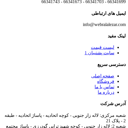
66341699 - 66341703 - 66341673 - 66341743
ایمیل های
ارتباطی
info@webralalezar.com
لینک مفید
لیست قیمت
سایت پشتیبان 1
دسترسی سریع
صفحه اصلی
فروشگاه
تماس با ما
درباره ما
آدرس
شرکت
شعبه مرکزی:
لاله زار جنوبی - کوچه اتحادیه - پاساژ اتحادیه - طبقه
2 - پلاک 21
شعبه 2:
لاله زار جنوبی - کوچه شهید ترابی گودرزی - پاساژ مجتمع