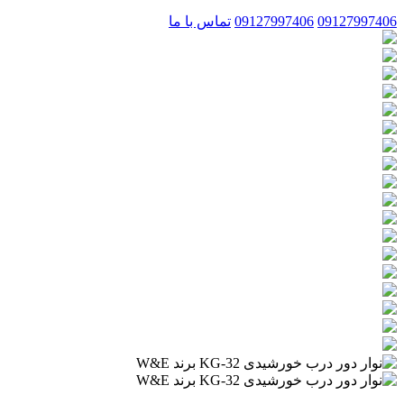
09127997406
09127997406
تماس با ما