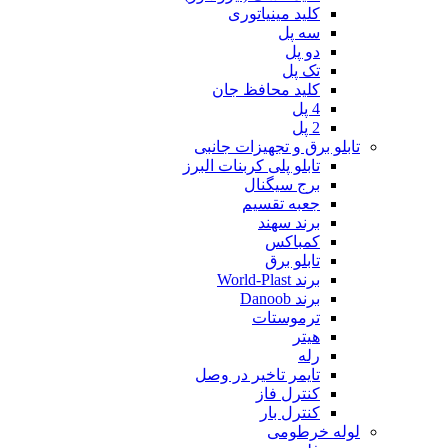
کلید مینیاتوری
سه پل
دو پل
تک پل
کلید محافظ جان
4 پل
2 پل
تابلو برق و تجهیزات جانبی
تابلو پلی کربنات البرز
برج سیگنال
جعبه تقسیم
برند سهند
کمباکس
تابلو برق
برند World-Plast
برند Danoob
ترموستات
هیتر
رله
تایمر تاخیر در وصل
کنترل فاز
کنترل بار
لوله خرطومی