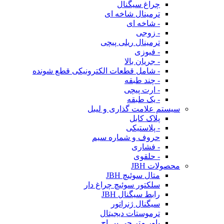
چراغ سیگنال
ترمینال شاخه ای
- شاخه ای
- زوجی
ترمینال ریلی پیچی
- فیوزی
- جریان بالا
- شامل قطعات الکترونیکی قطع شونده
- چند طبقه
- ارت پیچی
- یک طبقه
سیستم علامت گذاری و لیبل
پلاک کابل
- پلاستیکی
حروف و شماره سیم
- فشاری
- حلقوی
محصولات JBH
متال سوئیچ JBH
سلکتور سوئیچ چراغ دار
رابط سیگنال JBH
سیگنال ژنراتور
ترموستات دیجیتال
پاور متر جی بی اچ