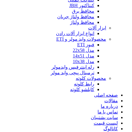
کنتاکتور JBH
محافظ برق
محافظ ولتاژ جریان
محافظ ولتاژ
ابزار آلات
انواع ابزار آلات رادن
محصولات واید مولر و ETI
فیوز ETI
مدل 22x58
مدل 14x51
مدل 10x38
رله اینترفیس وایدمولر
ترمینال پیچی واید مولر
محصولات کلوته
رابط کلوته
کابلشو کلوته
صفحه اصلی
مقالات
درباره ما
تماس با ما
سایت پشتیبان
لیست قیمت
کاتالوگ