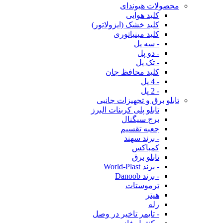
محصولات هیوندای
کلید هوایی
کلید خشک (ایزولاتور)
کلید مینیاتوری
- سه پل
- دو پل
- تک پل
کلید محافظ جان
- 4 پل
- 2 پل
تابلو برق و تجهیزات جانبی
تابلو پلی کربنات البرز
برج سیگنال
جعبه تقسیم
- برند سهند
کمباکس
تابلو برق
- برند World-Plast
- برند Danoob
ترموستات
هیتر
رله
- تایمر تاخیر در وصل