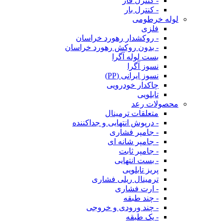
- کنترل فاز
- کنترل بار
لوله خرطومی
فلزی
- روکشدار رهورد خراسان
- بدون روکش رهورد خراسان
بست لوله آگرا
نسوز آگرا
نسوز ایرانی (PP)
چاکدار خودرویی
تابلویی
محصولات رعد
متعلقات ترمینال
- درپوش انتهایی و جداکننده
- جامپر فشاری
- جامپر شانه ای
- جامپر ثابت
- بست انتهایی
پریز تابلویی
ترمینال ریلی فشاری
- ارت فشاری
- چند طبقه
- چند ورودی و خروجی
- یک طبقه