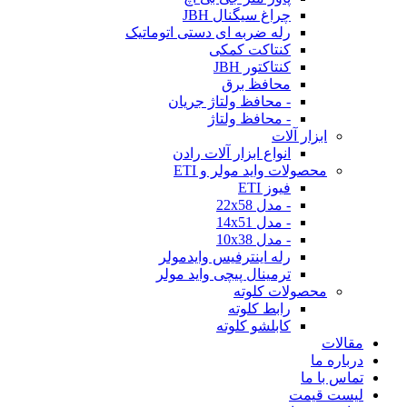
چراغ سیگنال JBH
رله ضربه ای دستی اتوماتیک
کنتاکت کمکی
کنتاکتور JBH
محافظ برق
- محافظ ولتاژ جریان
- محافظ ولتاژ
ابزار آلات
انواع ابزار آلات رادن
محصولات واید مولر و ETI
فیوز ETI
- مدل 22x58
- مدل 14x51
- مدل 10x38
رله اینترفیس وایدمولر
ترمینال پیچی واید مولر
محصولات کلوته
رابط کلوته
کابلشو کلوته
مقالات
درباره ما
تماس با ما
لیست قیمت