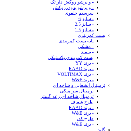
- وایرشو روکش دار تک
- وایرشو بدون روکش
سرسیم حلقوی
- سایز 6
- سایز 2.5
- سایز 1.5
بست کمربندی
پایه بست کمربندی
- مشکی
- سفید
بست کمربندی پلاستیکی
- برند YY
- برند RAAD
- برند VOLTIMAX
- برند W&E
ترمینال انشعابی و شاخه ای
ترمینال سرامیکی
ترمینال شاخه ای رعد گستر
طرح شفاف
- برند RAAD
- برند W&E
طرح کدر
- برند W&E
گلند