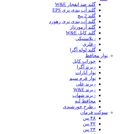
گلند ضد انفجار W&E
گلند آب بندی نری EPS
گلند 2 پیچ
گلند آب بندی نری رهورد
گلند آرموردار
گلند کابل W&E
- پلاستیکی
- فلزی
گلند لوله آگرا
نوار محافظ
جوراب کابل
- برند آگرا
نوار آپارات
نوار فرم سیم
- برند علی
- برند W&E
- برند شهاب
محافظ لبه
- طرح خورشیدی
سوکت فرمان
۴۸ پین
۳۲ پین
۲۴ پین