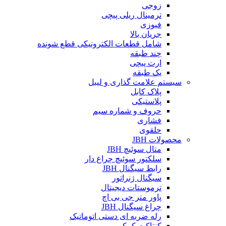
زوجی
ترمینال ریلی پیچی
فیوزی
جریان بالا
شامل قطعات الکترونیکی قطع شونده
چند طبقه
ارت پیچی
یک طبقه
سیستم علامت گذاری و لیبل
پلاک کابل
پلاستیکی
حروف و شماره سیم
فشاری
حلقوی
محصولات JBH
متال سوئیچ JBH
سلکتور سوئیچ چراغ دار
رابط سیگنال JBH
سیگنال ژنراتور
ترموستات دیجیتال
پاور متر جی بی اچ
چراغ سیگنال JBH
رله ضربه ای دستی اتوماتیک
کنتاکت کمکی