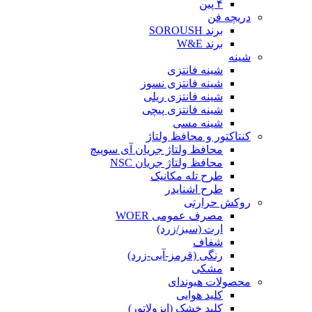
۴ پین
دریچه فن
برند SOROUSH
برند W&E
شینه
شینه فانتزی
شینه فانتزی نسوز
شینه فانتزی ریلی
شینه فانتزی پیچی
شینه مسی
کنتاکتور و محافظ ولتاژ
محافظ ولتاژ جریان آی سوییچ
محافظ ولتاژ جریان NSC
طرح تله مکانیک
طرح اشنایدر
روکش حرارتی
مصرف عمومی WOER
ارت (سبز/زرد)
شفاف
رنگی (قرمز-آبی-زرد)
مشکی
محصولات هیوندای
کلید هوایی
کلید خشک (ایزولاتور)