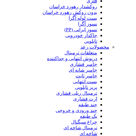
فلزی
روکشدار رهورد خراسان
بدون روکش رهورد خراسان
بست لوله آگرا
نسوز آگرا
نسوز ایرانی (PP)
چاکدار خودرویی
تابلویی
محصولات رعد
متعلقات ترمینال
درپوش انتهایی و جداکننده
جامپر فشاری
جامپر شانه ای
جامپر ثابت
بست انتهایی
پریز تابلویی
ترمینال ریلی فشاری
ارت فشاری
چند طبقه
چند ورودی و خروجی
یک طبقه
چراغ سیگنال
ترمینال شاخه ای
شاخه ای