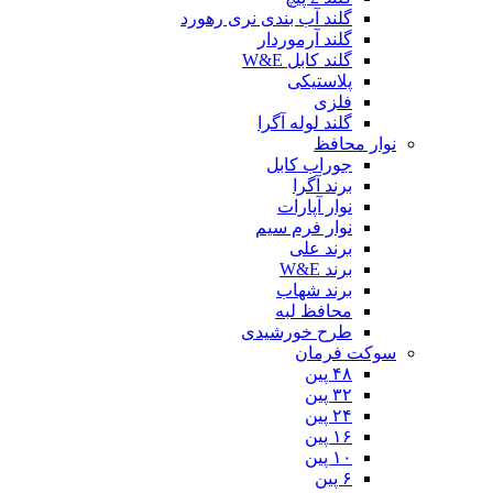
گلند آب بندی نری رهورد
گلند آرموردار
گلند کابل W&E
پلاستیکی
فلزی
گلند لوله آگرا
نوار محافظ
جوراب کابل
برند آگرا
نوار آپارات
نوار فرم سیم
برند علی
برند W&E
برند شهاب
محافظ لبه
طرح خورشیدی
سوکت فرمان
۴۸ پین
۳۲ پین
۲۴ پین
۱۶ پین
۱۰ پین
۶ پین