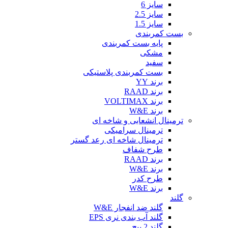
سایز 6
سایز 2.5
سایز 1.5
بست کمربندی
پایه بست کمربندی
مشکی
سفید
بست کمربندی پلاستیکی
برند YY
برند RAAD
برند VOLTIMAX
برند W&E
ترمینال انشعابی و شاخه ای
ترمینال سرامیکی
ترمینال شاخه ای رعد گستر
طرح شفاف
برند RAAD
برند W&E
طرح کدر
برند W&E
گلند
گلند ضد انفجار W&E
گلند آب بندی نری EPS
گلند 2 پیچ