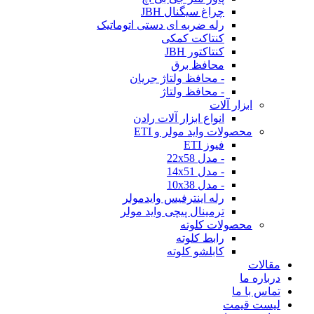
چراغ سیگنال JBH
رله ضربه ای دستی اتوماتیک
کنتاکت کمکی
کنتاکتور JBH
محافظ برق
- محافظ ولتاژ جریان
- محافظ ولتاژ
ابزار آلات
انواع ابزار آلات رادن
محصولات واید مولر و ETI
فیوز ETI
- مدل 22x58
- مدل 14x51
- مدل 10x38
رله اینترفیس وایدمولر
ترمینال پیچی واید مولر
محصولات کلوته
رابط کلوته
کابلشو کلوته
مقالات
درباره ما
تماس با ما
لیست قیمت