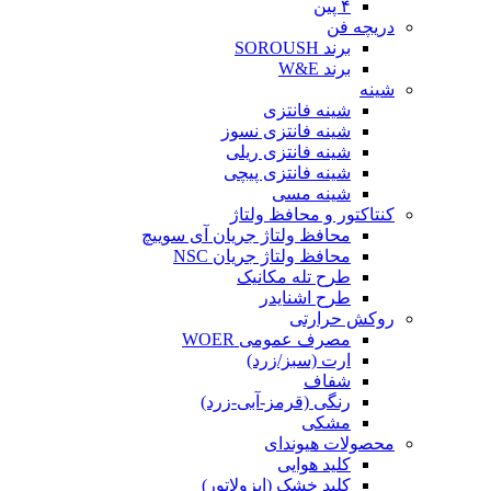
۴ پین
دریچه فن
برند SOROUSH
برند W&E
شینه
شینه فانتزی
شینه فانتزی نسوز
شینه فانتزی ریلی
شینه فانتزی پیچی
شینه مسی
کنتاکتور و محافظ ولتاژ
محافظ ولتاژ جریان آی سوییچ
محافظ ولتاژ جریان NSC
طرح تله مکانیک
طرح اشنایدر
روکش حرارتی
مصرف عمومی WOER
ارت (سبز/زرد)
شفاف
رنگی (قرمز-آبی-زرد)
مشکی
محصولات هیوندای
کلید هوایی
کلید خشک (ایزولاتور)