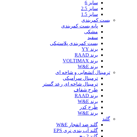
سایز 6
سایز 2.5
سایز 1.5
بست کمربندی
پایه بست کمربندی
مشکی
سفید
بست کمربندی پلاستیکی
برند YY
برند RAAD
برند VOLTIMAX
برند W&E
ترمینال انشعابی و شاخه ای
ترمینال سرامیکی
ترمینال شاخه ای رعد گستر
طرح شفاف
برند RAAD
برند W&E
طرح کدر
برند W&E
گلند
گلند ضد انفجار W&E
گلند آب بندی نری EPS
گلند 2 پیچ