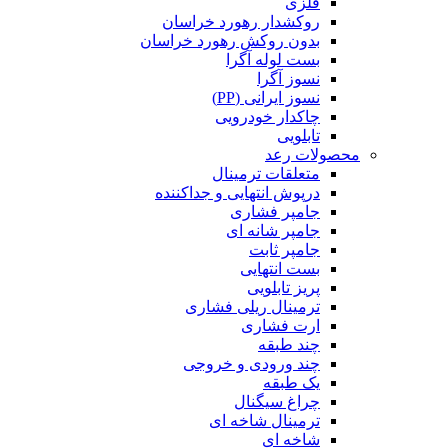
فلزی
روکشدار رهورد خراسان
بدون روکش رهورد خراسان
بست لوله آگرا
نسوز آگرا
نسوز ایرانی (PP)
چاکدار خودرویی
تابلویی
محصولات رعد
متعلقات ترمینال
درپوش انتهایی و جداکننده
جامپر فشاری
جامپر شانه ای
جامپر ثابت
بست انتهایی
پریز تابلویی
ترمینال ریلی فشاری
ارت فشاری
چند طبقه
چند ورودی و خروجی
یک طبقه
چراغ سیگنال
ترمینال شاخه ای
شاخه ای