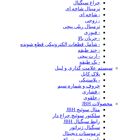
چراغ سیگنال
ترمینال شاخه ای
- شاخه ای
- زوجی
ترمینال ریلی پیچی
- فیوزی
- جریان بالا
- شامل قطعات الکترونیکی قطع شونده
- چند طبقه
- ارت پیچی
- یک طبقه
سیستم علامت گذاری و لیبل
پلاک کابل
- پلاستیکی
حروف و شماره سیم
- فشاری
- حلقوی
محصولات JBH
متال سوئیچ JBH
سلکتور سوئیچ چراغ دار
رابط سیگنال JBH
سیگنال ژنراتور
ترموستات دیجیتال
پاور متر جی بی اچ