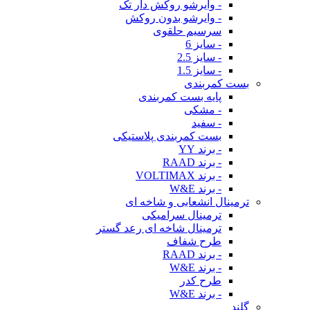
- وایرشو روکش دار تک
- وایرشو بدون روکش
سرسیم حلقوی
- سایز 6
- سایز 2.5
- سایز 1.5
بست کمربندی
پایه بست کمربندی
- مشکی
- سفید
بست کمربندی پلاستیکی
- برند YY
- برند RAAD
- برند VOLTIMAX
- برند W&E
ترمینال انشعابی و شاخه ای
ترمینال سرامیکی
ترمینال شاخه ای رعد گستر
طرح شفاف
- برند RAAD
- برند W&E
طرح کدر
- برند W&E
گلند