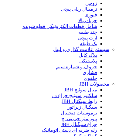
زوجی
ترمینال ریلی پیچی
فیوزی
جریان بالا
شامل قطعات الکترونیکی قطع شونده
چند طبقه
ارت پیچی
یک طبقه
سیستم علامت گذاری و لیبل
پلاک کابل
پلاستیکی
حروف و شماره سیم
فشاری
حلقوی
محصولات JBH
متال سوئیچ JBH
سلکتور سوئیچ چراغ دار
رابط سیگنال JBH
سیگنال ژنراتور
ترموستات دیجیتال
پاور متر جی بی اچ
چراغ سیگنال JBH
رله ضربه ای دستی اتوماتیک
کنتاکت کمکی