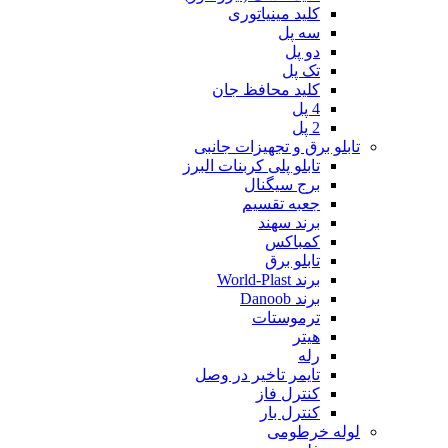
کلید مینیاتوری
سه پل
دو پل
تک پل
کلید محافظ جان
4 پل
2 پل
تابلو برق و تجهیزات جانبی
تابلو پلی کربنات البرز
برج سیگنال
جعبه تقسیم
برند سهند
کمباکس
تابلو برق
برند World-Plast
برند Danoob
ترموستات
هیتر
رله
تایمر تاخیر در وصل
کنترل فاز
کنترل بار
لوله خرطومی