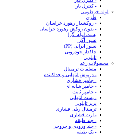
- کنترل فاز
- کنترل بار
لوله خرطومی
فلزی
- روکشدار رهورد خراسان
- بدون روکش رهورد خراسان
بست لوله آگرا
نسوز آگرا
نسوز ایرانی (PP)
چاکدار خودرویی
تابلویی
محصولات رعد
متعلقات ترمینال
- درپوش انتهایی و جداکننده
- جامپر فشاری
- جامپر شانه ای
- جامپر ثابت
- بست انتهایی
پریز تابلویی
ترمینال ریلی فشاری
- ارت فشاری
- چند طبقه
- چند ورودی و خروجی
- یک طبقه