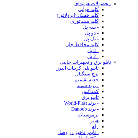
محصولات هیوندای
کلید هوایی
کلید خشک (ایزولاتور)
کلید مینیاتوری
- سه پل
- دو پل
- تک پل
کلید محافظ جان
- 4 پل
- 2 پل
تابلو برق و تجهیزات جانبی
تابلو پلی کربنات البرز
برج سیگنال
جعبه تقسیم
- برند سهند
کمباکس
تابلو برق
- برند World-Plast
- برند Danoob
ترموستات
هیتر
رله
- تایمر تاخیر در وصل