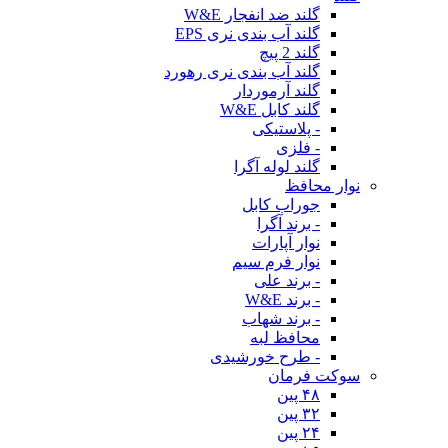
گلند ضد انفجار W&E
گلند آب بندی نری EPS
گلند 2 پیچ
گلند آب بندی نری رهورد
گلند آرموردار
گلند کابل W&E
- پلاستیکی
- فلزی
گلند لوله آگرا
نوار محافظ
جوراب کابل
- برند آگرا
نوار آپارات
نوار فرم سیم
- برند علی
- برند W&E
- برند شهاب
محافظ لبه
- طرح خورشیدی
سوکت فرمان
۴۸ پین
۳۲ پین
۲۴ پین