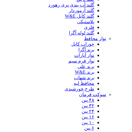
گلند آب بندی نری رهورد
گلند آرموردار
گلند کابل W&E
پلاستیکی
فلزی
گلند لوله آگرا
نوار محافظ
جوراب کابل
برند آگرا
نوار آپارات
نوار فرم سیم
برند علی
برند W&E
برند شهاب
محافظ لبه
طرح خورشیدی
سوکت فرمان
۴۸ پین
۳۲ پین
۲۴ پین
۱۶ پین
۱۰ پین
۶ پین