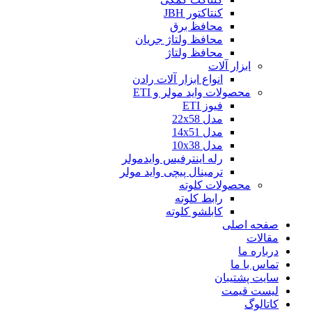
کنتاکتور JBH
محافظ برق
محافظ ولتاژ جریان
محافظ ولتاژ
ابزار آلات
انواع ابزار آلات رادن
محصولات واید مولر و ETI
فیوز ETI
مدل 22x58
مدل 14x51
مدل 10x38
رله اینترفیس وایدمولر
ترمینال پیچی واید مولر
محصولات کلوته
رابط کلوته
کابلشو کلوته
صفحه اصلی
مقالات
درباره ما
تماس با ما
سایت پشتیبان
لیست قیمت
کاتالوگ