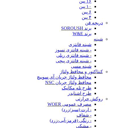
۱۶ پین
۱۰ پین
۶ پین
۴ پین
دریچه فن
برند SOROUSH
برند W&E
شینه
شینه فانتزی
- شینه فانتزی نسوز
- شینه فانتزی ریلی
- شینه فانتزی پیچی
شینه مسی
کنتاکتور و محافظ ولتاژ
محافظ ولتاژ جریان آی سوییچ
محافظ ولتاژ جریان NSC
طرح تله مکانیک
طرح اشنایدر
روکش حرارتی
مصرف عمومی WOER
- ارت (سبز/زرد)
- شفاف
- رنگی (قرمز-آبی-زرد)
- مشکی