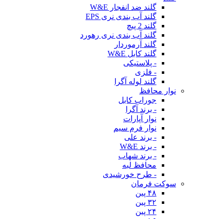
گلند ضد انفجار W&E
گلند آب بندی نری EPS
گلند 2 پیچ
گلند آب بندی نری رهورد
گلند آرموردار
گلند کابل W&E
- پلاستیکی
- فلزی
گلند لوله آگرا
نوار محافظ
جوراب کابل
- برند آگرا
نوار آپارات
نوار فرم سیم
- برند علی
- برند W&E
- برند شهاب
محافظ لبه
- طرح خورشیدی
سوکت فرمان
۴۸ پین
۳۲ پین
۲۴ پین