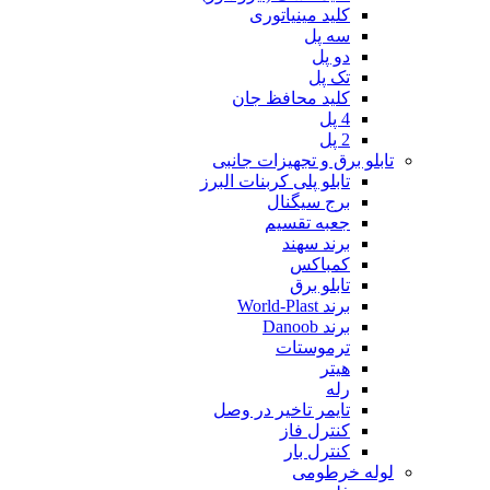
کلید مینیاتوری
سه پل
دو پل
تک پل
کلید محافظ جان
4 پل
2 پل
تابلو برق و تجهیزات جانبی
تابلو پلی کربنات البرز
برج سیگنال
جعبه تقسیم
برند سهند
کمباکس
تابلو برق
برند World-Plast
برند Danoob
ترموستات
هیتر
رله
تایمر تاخیر در وصل
کنترل فاز
کنترل بار
لوله خرطومی