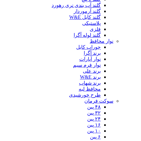
گلند آب بندی نری رهورد
گلند آرموردار
گلند کابل W&E
پلاستیکی
فلزی
گلند لوله آگرا
نوار محافظ
جوراب کابل
برند آگرا
نوار آپارات
نوار فرم سیم
برند علی
برند W&E
برند شهاب
محافظ لبه
طرح خورشیدی
سوکت فرمان
۴۸ پین
۳۲ پین
۲۴ پین
۱۶ پین
۱۰ پین
۶ پین