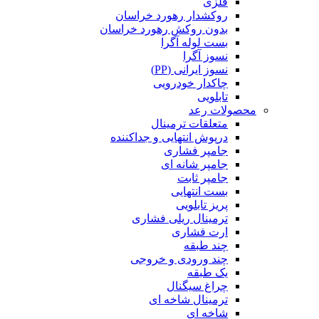
فلزی
روکشدار رهورد خراسان
بدون روکش رهورد خراسان
بست لوله آگرا
نسوز آگرا
نسوز ایرانی (PP)
چاکدار خودرویی
تابلویی
محصولات رعد
متعلقات ترمینال
درپوش انتهایی و جداکننده
جامپر فشاری
جامپر شانه ای
جامپر ثابت
بست انتهایی
پریز تابلویی
ترمینال ریلی فشاری
ارت فشاری
چند طبقه
چند ورودی و خروجی
یک طبقه
چراغ سیگنال
ترمینال شاخه ای
شاخه ای