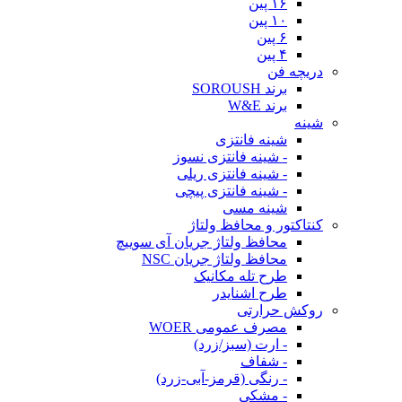
۱۶ پین
۱۰ پین
۶ پین
۴ پین
دریچه فن
برند SOROUSH
برند W&E
شینه
شینه فانتزی
- شینه فانتزی نسوز
- شینه فانتزی ریلی
- شینه فانتزی پیچی
شینه مسی
کنتاکتور و محافظ ولتاژ
محافظ ولتاژ جریان آی سوییچ
محافظ ولتاژ جریان NSC
طرح تله مکانیک
طرح اشنایدر
روکش حرارتی
مصرف عمومی WOER
- ارت (سبز/زرد)
- شفاف
- رنگی (قرمز-آبی-زرد)
- مشکی