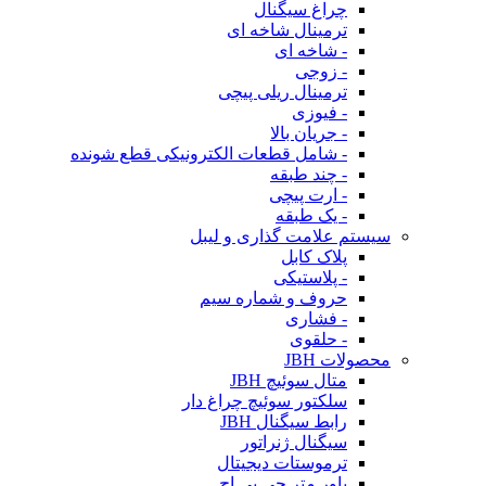
چراغ سیگنال
ترمینال شاخه ای
- شاخه ای
- زوجی
ترمینال ریلی پیچی
- فیوزی
- جریان بالا
- شامل قطعات الکترونیکی قطع شونده
- چند طبقه
- ارت پیچی
- یک طبقه
سیستم علامت گذاری و لیبل
پلاک کابل
- پلاستیکی
حروف و شماره سیم
- فشاری
- حلقوی
محصولات JBH
متال سوئیچ JBH
سلکتور سوئیچ چراغ دار
رابط سیگنال JBH
سیگنال ژنراتور
ترموستات دیجیتال
پاور متر جی بی اچ