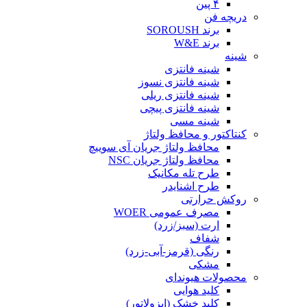
۴ پین
دریچه فن
برند SOROUSH
برند W&E
شینه
شینه فانتزی
شینه فانتزی نسوز
شینه فانتزی ریلی
شینه فانتزی پیچی
شینه مسی
کنتاکتور و محافظ ولتاژ
محافظ ولتاژ جریان آی سوییچ
محافظ ولتاژ جریان NSC
طرح تله مکانیک
طرح اشنایدر
روکش حرارتی
مصرف عمومی WOER
ارت (سبز/زرد)
شفاف
رنگی (قرمز-آبی-زرد)
مشکی
محصولات هیوندای
کلید هوایی
کلید خشک (ایزولاتور)