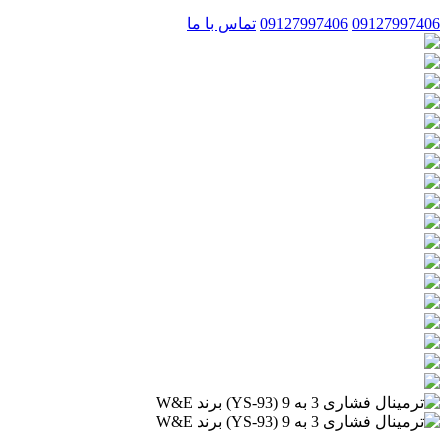
09127997406
09127997406
تماس با ما