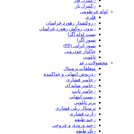
- کنترل فاز
- کنترل بار
لوله خرطومی
فلزی
- روکشدار رهورد خراسان
- بدون روکش رهورد خراسان
بست لوله آگرا
نسوز آگرا
نسوز ایرانی (PP)
چاکدار خودرویی
تابلویی
محصولات رعد
متعلقات ترمینال
- درپوش انتهایی و جداکننده
- جامپر فشاری
- جامپر شانه ای
- جامپر ثابت
- بست انتهایی
پریز تابلویی
ترمینال ریلی فشاری
- ارت فشاری
- چند طبقه
- چند ورودی و خروجی
- یک طبقه