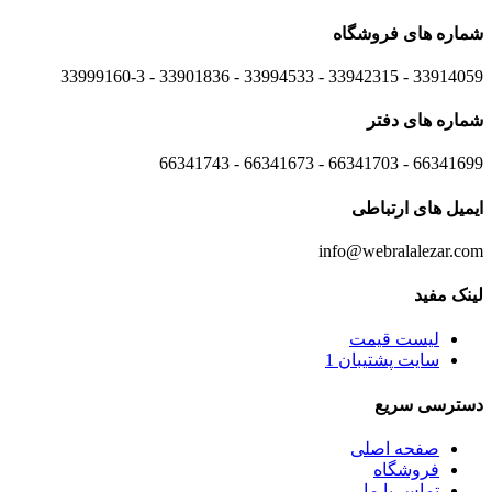
شماره های
فروشگاه
33914059 - 33942315 - 33994533 - 33901836 - 33999160-3 ​
شماره های
دفتر
66341699 - 66341703 - 66341673 - 66341743
ایمیل های
ارتباطی
info@webralalezar.com
لینک مفید
لیست قیمت
سایت پشتیبان 1
دسترسی سریع
صفحه اصلی
فروشگاه
تماس با ما