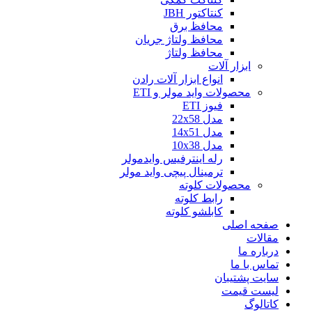
کنتاکتور JBH
محافظ برق
محافظ ولتاژ جریان
محافظ ولتاژ
ابزار آلات
انواع ابزار آلات رادن
محصولات واید مولر و ETI
فیوز ETI
مدل 22x58
مدل 14x51
مدل 10x38
رله اینترفیس وایدمولر
ترمینال پیچی واید مولر
محصولات کلوته
رابط کلوته
کابلشو کلوته
صفحه اصلی
مقالات
درباره ما
تماس با ما
سایت پشتیبان
لیست قیمت
کاتالوگ