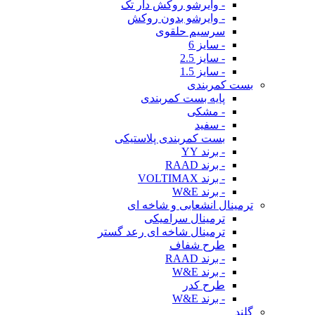
- وایرشو روکش دار تک
- وایرشو بدون روکش
سرسیم حلقوی
- سایز 6
- سایز 2.5
- سایز 1.5
بست کمربندی
پایه بست کمربندی
- مشکی
- سفید
بست کمربندی پلاستیکی
- برند YY
- برند RAAD
- برند VOLTIMAX
- برند W&E
ترمینال انشعابی و شاخه ای
ترمینال سرامیکی
ترمینال شاخه ای رعد گستر
طرح شفاف
- برند RAAD
- برند W&E
طرح کدر
- برند W&E
گلند