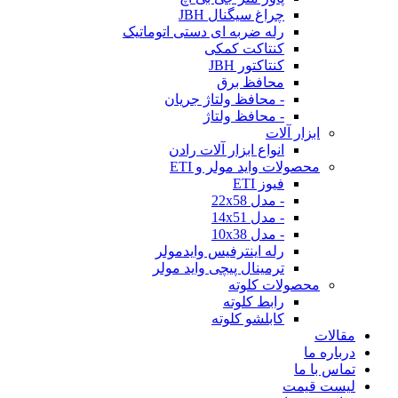
چراغ سیگنال JBH
رله ضربه ای دستی اتوماتیک
کنتاکت کمکی
کنتاکتور JBH
محافظ برق
- محافظ ولتاژ جریان
- محافظ ولتاژ
ابزار آلات
انواع ابزار آلات رادن
محصولات واید مولر و ETI
فیوز ETI
- مدل 22x58
- مدل 14x51
- مدل 10x38
رله اینترفیس وایدمولر
ترمینال پیچی واید مولر
محصولات کلوته
رابط کلوته
کابلشو کلوته
مقالات
درباره ما
تماس با ما
لیست قیمت