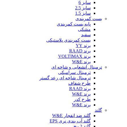
سایز 6
سایز 2.5
سایز 1.5
بست کمربندی
پایه بست کمربندی
مشکی
سفید
بست کمربندی پلاستیکی
برند YY
برند RAAD
برند VOLTIMAX
برند W&E
ترمینال انشعابی و شاخه ای
ترمینال سرامیکی
ترمینال شاخه ای رعد گستر
طرح شفاف
برند RAAD
برند W&E
طرح کدر
برند W&E
گلند
گلند ضد انفجار W&E
گلند آب بندی نری EPS
گلند 2 پیچ