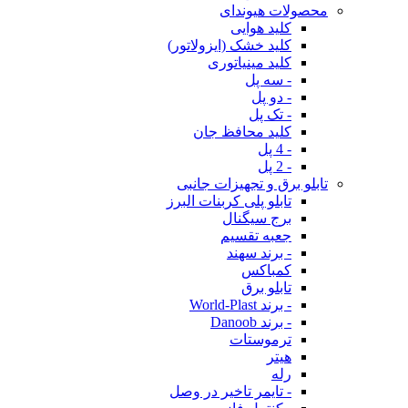
محصولات هیوندای
کلید هوایی
کلید خشک (ایزولاتور)
کلید مینیاتوری
- سه پل
- دو پل
- تک پل
کلید محافظ جان
- 4 پل
- 2 پل
تابلو برق و تجهیزات جانبی
تابلو پلی کربنات البرز
برج سیگنال
جعبه تقسیم
- برند سهند
کمباکس
تابلو برق
- برند World-Plast
- برند Danoob
ترموستات
هیتر
رله
- تایمر تاخیر در وصل