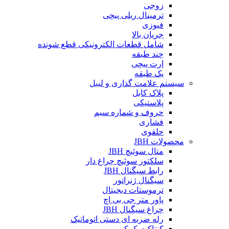
زوجی
ترمینال ریلی پیچی
فیوزی
جریان بالا
شامل قطعات الکترونیکی قطع شونده
چند طبقه
ارت پیچی
یک طبقه
سیستم علامت گذاری و لیبل
پلاک کابل
پلاستیکی
حروف و شماره سیم
فشاری
حلقوی
محصولات JBH
متال سوئیچ JBH
سلکتور سوئیچ چراغ دار
رابط سیگنال JBH
سیگنال ژنراتور
ترموستات دیجیتال
پاور متر جی بی اچ
چراغ سیگنال JBH
رله ضربه ای دستی اتوماتیک
کنتاکت کمکی