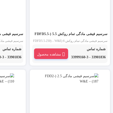
سرسیم فیشی مادگی تمام روکش 5.5 (FDFD5.5-
– W&E
250) – W&E
سرسیم فیشی مادگی تمام روکش 6 (FDFD5.5-250) – W&E
خرید تک و عمده انواع سرسیم با نازلترین قیمت از لاله زار و
W&E خرید تک و 
شماره تماس
شماره تماس
ارسال سریع به سراسر کشور
زار و ارسال سریع 
مشاهده محصول
33901836 - 33999160-3
33901836 - 33999160-3