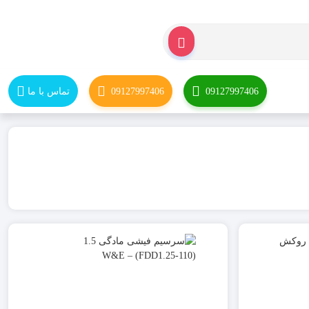
09127997406
09127997406
تماس با ما