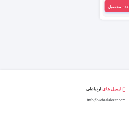
ز این دسته از
هده محصول
ری برای اتصال
ایمیل های
ارتباطی
info@webralalezar.com