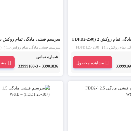
سرسیم فیشی مادگی تمام روکش 2 (FDFD2-250)
250) – W&E
سرسیم فیشی مادگی تمام روکش 1.5 (FDFD1.25-250) –
سرسیم فی
عمده انواع سرسیم با نازلترین قیمت از لاله
W&E سرسیم فیش مادگی، سرسیم کولر
شماره تماس
به سراسر کشور
سوکتی یکی از انواع سرسیم است. از این 
مشاهده محصول
مشا
W&E در مقابل سرسیم فیشی نری برای ا
33901836 - 33999160-3
سیم به یکدیگر استفاده می شود.