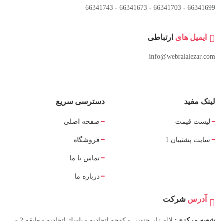
66341699 - 66341703 - 66341673 - 66341743
ایمیل های
ارتباطی
info@webralalezar.com
لینک مفید
دسترسی سریع
لیست قیمت
صفحه اصلی
سایت پشتیبان 1
فروشگاه
تماس با ما
درباره ما
آدرس
شرکت
شعبه مرکزی:
لاله زار جنوبی - کوچه اتحادیه - پاساژ اتحادیه - طبقه 2 -