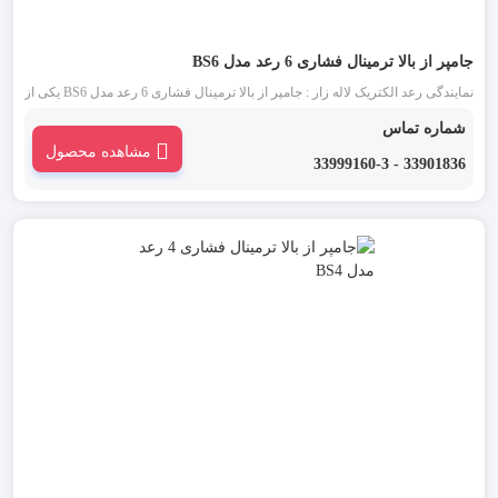
جامپر از بالا ترمینال فشاری 6 رعد مدل BS6
نمایندگی رعد الکتریک لاله زار : جامپر از بالا ترمینال فشاری 6 رعد مدل BS6 یکی از
انواع جمپر ترمینال است که به منظور برقراری اتصال میان ترمینال های بدون پیچ و
شماره تماس
با سطح ولتاژی یکسان به کار می رود.
مشاهده محصول
33901836 - 33999160-3