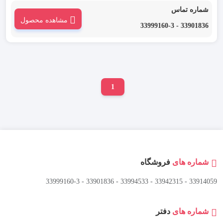
رعد مدل BS2.5 یکی از انواع جمپر ترمینال است که به منظور برقراری اتصال میان
شماره تماس
ترمینال های بدون پیچ و با سطح ولتاژی یکسان به کار می رود.
مشاهده محصول
33901836 - 33999160-3
1
شماره های
فروشگاه
33914059 - 33942315 - 33994533 - 33901836 - 33999160-3 ​
شماره های
دفتر