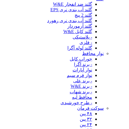
گلند ضد انفجار W&E
گلند آب بندی نری EPS
گلند 2 پیچ
گلند آب بندی نری رهورد
گلند آرموردار
گلند کابل W&E
- پلاستیکی
- فلزی
گلند لوله آگرا
نوار محافظ
جوراب کابل
- برند آگرا
نوار آپارات
نوار فرم سیم
- برند علی
- برند W&E
- برند شهاب
محافظ لبه
- طرح خورشیدی
سوکت فرمان
۴۸ پین
۳۲ پین
۲۴ پین