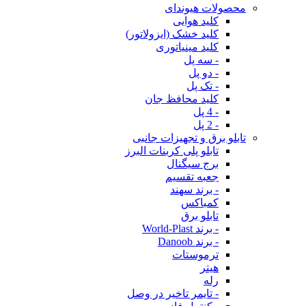
محصولات هیوندای
کلید هوایی
کلید خشک (ایزولاتور)
کلید مینیاتوری
- سه پل
- دو پل
- تک پل
کلید محافظ جان
- 4 پل
- 2 پل
تابلو برق و تجهیزات جانبی
تابلو پلی کربنات البرز
برج سیگنال
جعبه تقسیم
- برند سهند
کمباکس
تابلو برق
- برند World-Plast
- برند Danoob
ترموستات
هیتر
رله
- تایمر تاخیر در وصل