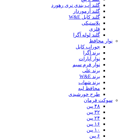
گلند آب بندی نری رهورد
گلند آرموردار
گلند کابل W&E
پلاستیکی
فلزی
گلند لوله آگرا
نوار محافظ
جوراب کابل
برند آگرا
نوار آپارات
نوار فرم سیم
برند علی
برند W&E
برند شهاب
محافظ لبه
طرح خورشیدی
سوکت فرمان
۴۸ پین
۳۲ پین
۲۴ پین
۱۶ پین
۱۰ پین
۶ پین