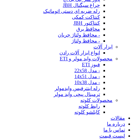
چراغ سیگنال JBH
رله ضربه ای دستی اتوماتیک
کنتاکت کمکی
کنتاکتور JBH
محافظ برق
- محافظ ولتاژ جریان
- محافظ ولتاژ
ابزار آلات
انواع ابزار آلات رادن
محصولات واید مولر و ETI
فیوز ETI
- مدل 22x58
- مدل 14x51
- مدل 10x38
رله اینترفیس وایدمولر
ترمینال پیچی واید مولر
محصولات کلوته
رابط کلوته
کابلشو کلوته
مقالات
درباره ما
تماس با ما
لیست قیمت