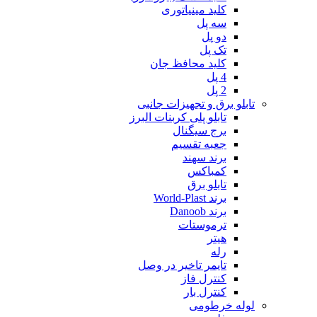
کلید مینیاتوری
سه پل
دو پل
تک پل
کلید محافظ جان
4 پل
2 پل
تابلو برق و تجهیزات جانبی
تابلو پلی کربنات البرز
برج سیگنال
جعبه تقسیم
برند سهند
کمباکس
تابلو برق
برند World-Plast
برند Danoob
ترموستات
هیتر
رله
تایمر تاخیر در وصل
کنترل فاز
کنترل بار
لوله خرطومی