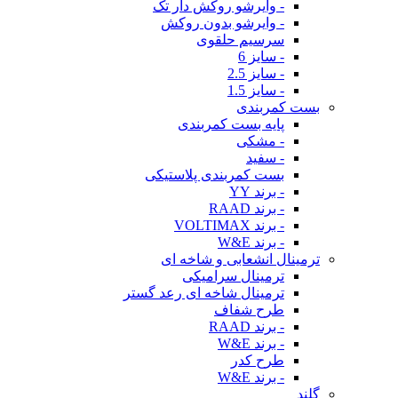
- وایرشو روکش دار تک
- وایرشو بدون روکش
سرسیم حلقوی
- سایز 6
- سایز 2.5
- سایز 1.5
بست کمربندی
پایه بست کمربندی
- مشکی
- سفید
بست کمربندی پلاستیکی
- برند YY
- برند RAAD
- برند VOLTIMAX
- برند W&E
ترمینال انشعابی و شاخه ای
ترمینال سرامیکی
ترمینال شاخه ای رعد گستر
طرح شفاف
- برند RAAD
- برند W&E
طرح کدر
- برند W&E
گلند