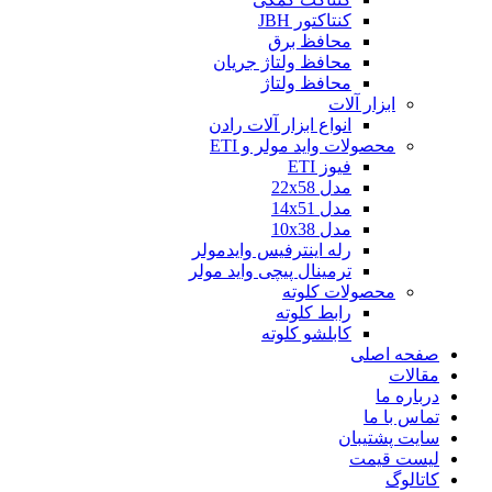
کنتاکتور JBH
محافظ برق
محافظ ولتاژ جریان
محافظ ولتاژ
ابزار آلات
انواع ابزار آلات رادن
محصولات واید مولر و ETI
فیوز ETI
مدل 22x58
مدل 14x51
مدل 10x38
رله اینترفیس وایدمولر
ترمینال پیچی واید مولر
محصولات کلوته
رابط کلوته
کابلشو کلوته
صفحه اصلی
مقالات
درباره ما
تماس با ما
سایت پشتیبان
لیست قیمت
کاتالوگ