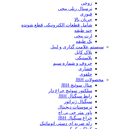
زوجی
ترمینال ریلی پیچی
فیوزی
جریان بالا
شامل قطعات الکترونیکی قطع شونده
چند طبقه
ارت پیچی
یک طبقه
سیستم علامت گذاری و لیبل
پلاک کابل
پلاستیکی
حروف و شماره سیم
فشاری
حلقوی
محصولات JBH
متال سوئیچ JBH
سلکتور سوئیچ چراغ دار
رابط سیگنال JBH
سیگنال ژنراتور
ترموستات دیجیتال
پاور متر جی بی اچ
چراغ سیگنال JBH
رله ضربه ای دستی اتوماتیک
کنتاکت کمکی