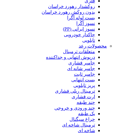
فلزی
روکشدار رهورد خراسان
بدون روکش رهورد خراسان
بست لوله آگرا
نسوز آگرا
نسوز ایرانی (PP)
چاکدار خودرویی
تابلویی
محصولات رعد
متعلقات ترمینال
درپوش انتهایی و جداکننده
جامپر فشاری
جامپر شانه ای
جامپر ثابت
بست انتهایی
پریز تابلویی
ترمینال ریلی فشاری
ارت فشاری
چند طبقه
چند ورودی و خروجی
یک طبقه
چراغ سیگنال
ترمینال شاخه ای
شاخه ای