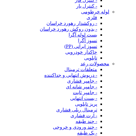
- کنترل فاز
- کنترل بار
لوله خرطومی
فلزی
- روکشدار رهورد خراسان
- بدون روکش رهورد خراسان
بست لوله آگرا
نسوز آگرا
نسوز ایرانی (PP)
چاکدار خودرویی
تابلویی
محصولات رعد
متعلقات ترمینال
- درپوش انتهایی و جداکننده
- جامپر فشاری
- جامپر شانه ای
- جامپر ثابت
- بست انتهایی
پریز تابلویی
ترمینال ریلی فشاری
- ارت فشاری
- چند طبقه
- چند ورودی و خروجی
- یک طبقه