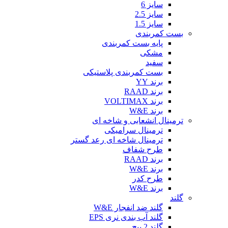
سایز 6
سایز 2.5
سایز 1.5
بست کمربندی
پایه بست کمربندی
مشکی
سفید
بست کمربندی پلاستیکی
برند YY
برند RAAD
برند VOLTIMAX
برند W&E
ترمینال انشعابی و شاخه ای
ترمینال سرامیکی
ترمینال شاخه ای رعد گستر
طرح شفاف
برند RAAD
برند W&E
طرح کدر
برند W&E
گلند
گلند ضد انفجار W&E
گلند آب بندی نری EPS
گلند 2 پیچ