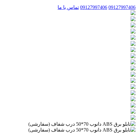
09127997406
09127997406
تماس با ما