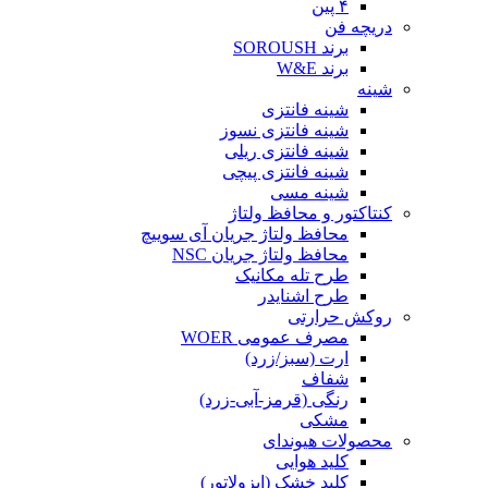
۴ پین
دریچه فن
برند SOROUSH
برند W&E
شینه
شینه فانتزی
شینه فانتزی نسوز
شینه فانتزی ریلی
شینه فانتزی پیچی
شینه مسی
کنتاکتور و محافظ ولتاژ
محافظ ولتاژ جریان آی سوییچ
محافظ ولتاژ جریان NSC
طرح تله مکانیک
طرح اشنایدر
روکش حرارتی
مصرف عمومی WOER
ارت (سبز/زرد)
شفاف
رنگی (قرمز-آبی-زرد)
مشکی
محصولات هیوندای
کلید هوایی
کلید خشک (ایزولاتور)