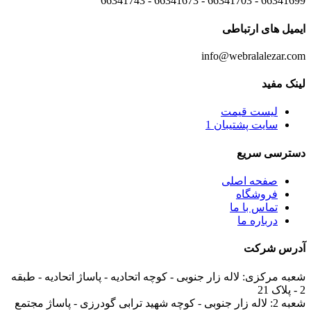
66341699 - 66341703 - 66341673 - 66341743
ایمیل های
ارتباطی
info@webralalezar.com
لینک مفید
لیست قیمت
سایت پشتیبان 1
دسترسی سریع
صفحه اصلی
فروشگاه
تماس با ما
درباره ما
آدرس
شرکت
شعبه مرکزی:
لاله زار جنوبی - کوچه اتحادیه - پاساژ اتحادیه - طبقه
2 - پلاک 21
شعبه 2:
لاله زار جنوبی - کوچه شهید ترابی گودرزی - پاساژ مجتمع