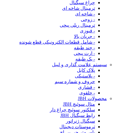
چراغ سیگنال
ترمینال شاخه ای
- شاخه ای
- زوجی
ترمینال ریلی پیچی
- فیوزی
- جریان بالا
- شامل قطعات الکترونیکی قطع شونده
- چند طبقه
- ارت پیچی
- یک طبقه
سیستم علامت گذاری و لیبل
پلاک کابل
- پلاستیکی
حروف و شماره سیم
- فشاری
- حلقوی
محصولات JBH
متال سوئیچ JBH
سلکتور سوئیچ چراغ دار
رابط سیگنال JBH
سیگنال ژنراتور
ترموستات دیجیتال
پاور متر جی بی اچ