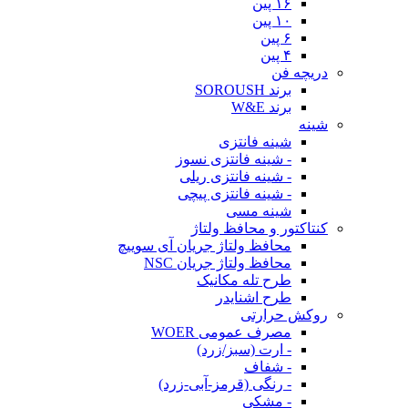
۱۶ پین
۱۰ پین
۶ پین
۴ پین
دریچه فن
برند SOROUSH
برند W&E
شینه
شینه فانتزی
- شینه فانتزی نسوز
- شینه فانتزی ریلی
- شینه فانتزی پیچی
شینه مسی
کنتاکتور و محافظ ولتاژ
محافظ ولتاژ جریان آی سوییچ
محافظ ولتاژ جریان NSC
طرح تله مکانیک
طرح اشنایدر
روکش حرارتی
مصرف عمومی WOER
- ارت (سبز/زرد)
- شفاف
- رنگی (قرمز-آبی-زرد)
- مشکی