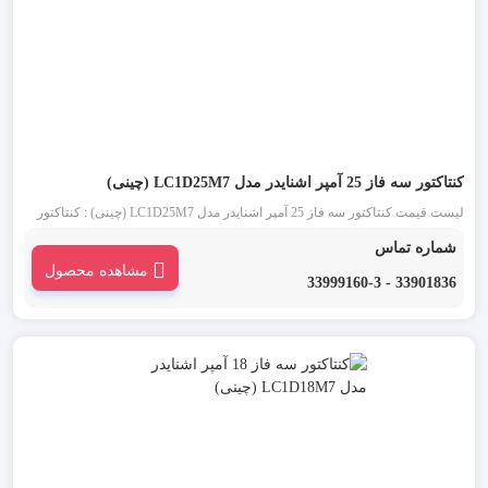
کنتاکتور سه فاز 25 آمپر اشنایدر مدل LC1D25M7 (چینی)
لیست قیمت کنتاکتور سه فاز 25 آمپر اشنایدر مدل LC1D25M7 (چینی) : کنتاکتور
اشنایدر چینی 25 آمپر سه فاز (Schneider) یکی از انواع کنتاکتور تابلو برق است. تیپ
شماره تماس
جدید کنتاکتورهای اشنایدر D25 که کنتاکتور قاپک سفید نیز نامیده می شود، ساختاری
مشاهده محصول
ساده و کاربردی دارد.
33901836 - 33999160-3