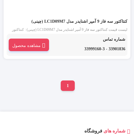
کنتاکتور سه فاز 9 آمپر اشنایدر مدل LC1D09M7 (چینی)
لیست قیمت کنتاکتور سه فاز 9 آمپر اشنایدر مدل LC1D09M7 (چینی) : کنتاکتور
اشنایدر چینی 9 آمپر سه فاز (Schneider) یکی از انواع کنتاکتور تابلو برق است. تیپ
شماره تماس
جدید کنتاکتورهای اشنایدر D9 که کنتاکتور قاپک سفید نیز نامیده می شود، ساختاری
مشاهده محصول
ساده و کاربردی دارد.
33901836 - 33999160-3
1
شماره های
فروشگاه