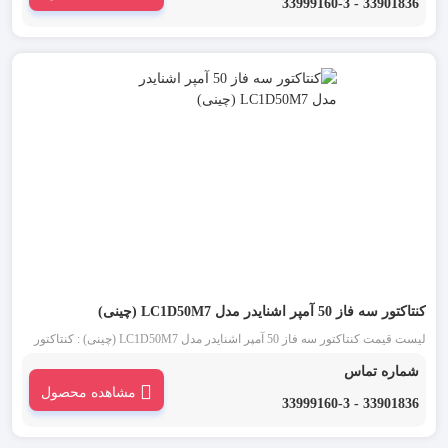
33901836 - 33999160-3
کنتاکتور سه فاز 50 آمپر اشنایدر مدل LC1D50M7 (چینی)
لیست قیمت کنتاکتور سه فاز 50 آمپر اشنایدر مدل LC1D50M7 (چینی) : کنتاکتور
اشنایدر چینی 50 آمپر سه فاز (Schneider) یکی از انواع کنتاکتور تابلو برق است. تیپ
شماره تماس
جدید کنتاکتورهای اشنایدر D50 که کنتاکتور قاپک سفید نیز نامیده می شود، ساختاری
مشاهده محصول
ساده و کاربردی دارد.
33901836 - 33999160-3