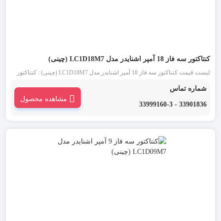
کنتاکتور سه فاز 18 آمپر اشنایدر مدل LC1D18M7 (چینی)
لیست قیمت کنتاکتور سه فاز 18 آمپر اشنایدر مدل LC1D18M7 (چینی) : کنتاکتور
اشنایدر چینی 18 آمپر سه فاز (Schneider) یکی از انواع کنتاکتور تابلو برق است. تیپ
شماره تماس
جدید کنتاکتورهای اشنایدر D18 که کنتاکتور قاپک سفید نیز نامیده می شود، ساختاری
مشاهده محصول
ساده و کاربردی دارد.
33901836 - 33999160-3