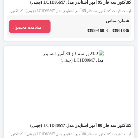
کنتاکتور سه فاز 95 آمپر اشنایدر مدل LC1D95M7 (چینی)
لیست قیمت کنتاکتور سه فاز 95 آمپر اشنایدر مدل LC1D95M7 (چینی) : کنتاکتور
اشنایدر چینی 95 آمپر سه فاز (Schneider) یکی از انواع کنتاکتور تابلو برق است. تیپ
شماره تماس
جدید کنتاکتورهای اشنایدر D95 که کنتاکتور قاپک سفید نیز نامیده می شود، ساختاری
مشاهده محصول
ساده و کاربردی دارد.
33901836 - 33999160-3
کنتاکتور سه فاز 80 آمپر اشنایدر مدل LC1D80M7 (چینی)
لیست قیمت کنتاکتور سه فاز 80 آمپر اشنایدر مدل LC1D80M7 (چینی) : کنتاکتور