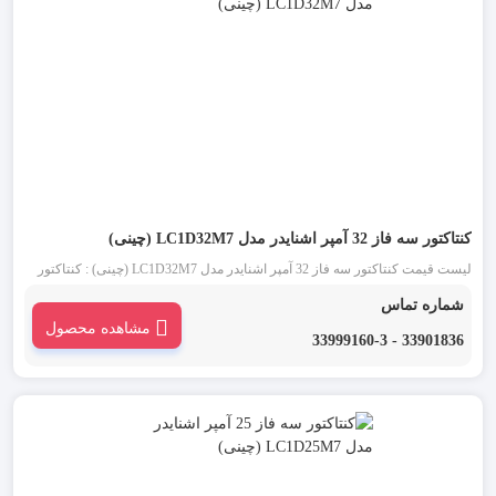
کنتاکتور سه فاز 32 آمپر اشنایدر مدل LC1D32M7 (چینی)
لیست قیمت کنتاکتور سه فاز 32 آمپر اشنایدر مدل LC1D32M7 (چینی) : کنتاکتور
اشنایدر چینی 32 آمپر سه فاز (Schneider) یکی از انواع کنتاکتور تابلو برق است. تیپ
شماره تماس
جدید کنتاکتورهای اشنایدر D32 که کنتاکتور قاپک سفید نیز نامیده می شود، ساختاری
مشاهده محصول
ساده و کاربردی دارد.
33901836 - 33999160-3