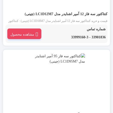
کنتاکتور سه فاز 12 آمپر اشنایدر مدل LC1D12M7 (چینی)
قیمت و خرید کنتاکتور سه فاز 12 آمپر اشنایدر مدل LC1D18M7 (چینی) : کنتاکتور
اشنایدر چینی 12 آمپر سه فاز (Schneider) یکی از انواع کنتاکتور تابلو برق است. تیپ
شماره تماس
جدید کنتاکتورهای اشنایدر D12 که کنتاکتور قاپک سفید نیز نامیده می شود، ساختاری
مشاهده محصول
ساده و کاربردی دارد.
33901836 - 33999160-3