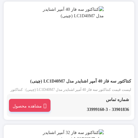
کنتاکتور سه فاز 40 آمپر اشنایدر مدل LC1D40M7 (چینی)
لیست قیمت کنتاکتور سه فاز 40 آمپر اشنایدر مدل LC1D40M7 (چینی) : کنتاکتور
اشنایدر چینی 40 آمپر سه فاز (Schneider) یکی از انواع کنتاکتور تابلو برق است. تیپ
شماره تماس
جدید کنتاکتورهای اشنایدر D40 که کنتاکتور قاپک سفید نیز نامیده می شود، ساختاری
مشاهده محصول
ساده و کاربردی دارد.
33901836 - 33999160-3