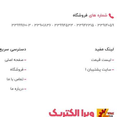
شماره های
فروشگاه
33914059 - 33942315 - 33994533 - 33901836 - 33999160-3 ​
لینک مفید
دسترسی سریع
لیست قیمت
صفحه اصلی
سایت پشتیبان 1
فروشگاه
تماس با ما
درباره ما