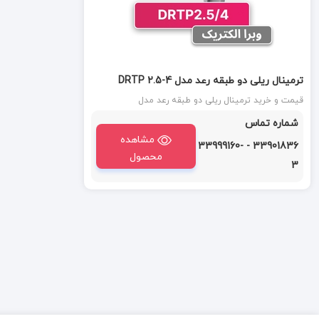
ترمینال ریلی دو طبقه رعد مدل DRTP 2.5-4
قیمت و خرید ترمینال ریلی دو طبقه رعد مدل
RT/SU2.5/4-2L (DRTP 2.5-4) : ترمینال دو طبقه سایز 4-
شماره تماس
2.5 رعد دارای سیم گیری به صورت پیچی با سطح مقطع ۴
میلی متر است.
مشاهده
33901836 - 33999160-
محصول
3