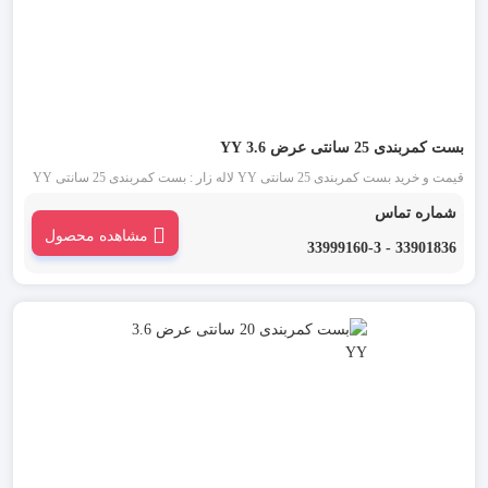
بست کمربندی 25 سانتی عرض 3.6 YY
قیمت و خرید بست کمربندی 25 سانتی YY لاله زار : بست کمربندی 25 سانتی YY
(وای وای) یکی از قدیمی ترین انواع بست کمربندی شناخته شده در بازار است. این
شماره تماس
دسته از بست کمربندی در دو رنگ بست کمربندی سفید یا بی رنگ و بست کمربندی
مشاهده محصول
مشکی موجود می باشد.
33901836 - 33999160-3