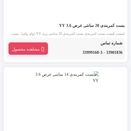
بست کمربندی 20 سانتی عرض 3.6 YY
لیست قیمت بست کمربندی بست کمربندی 20 سانتی برند YY (وای وای) : بست
کمربندی 20 سانتی YY یکی از قدیمی ترین انواع بست کمربندی شناخته شده در
شماره تماس
بازار است. این دسته از بست کمربندی در دو رنگ بست کمربندی سفید یا بی رنگ و
مشاهده محصول
بست کمربندی مشکی موجود می باشد.
33901836 - 33999160-3