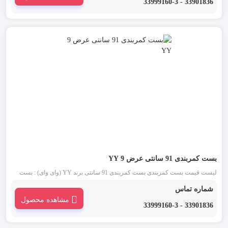
33901836 - 33999160-3
بست کمربندی 91 سانتی عرض 9 YY
لیست قیمت بست کمربندی بست کمربندی 91 سانتی برند YY (وای وای) : بست
کمربندی 91 سانتی YY یکی از قدیمی ترین انواع بست کمربندی شناخته شده در
شماره تماس
بازار است. این دسته از بست کمربندی در دو رنگ بست کمربندی سفید یا بی رنگ و
مشاهده محصول
بست کمربندی مشکی موجود می باشد.
33901836 - 33999160-3