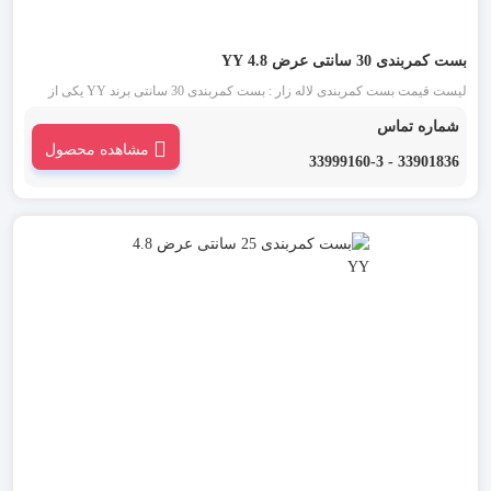
بست کمربندی 30 سانتی عرض 4.8 YY
لیست قیمت بست کمربندی لاله زار : بست کمربندی 30 سانتی برند YY یکی از
قدیمی ترین انواع بست کمربندی شناخته شده در بازار است. این دسته از بست
شماره تماس
کمربندی در دو رنگ بست کمربندی سفید یا بی رنگ و بست کمربندی مشکی موجود
مشاهده محصول
می باشد.
33901836 - 33999160-3