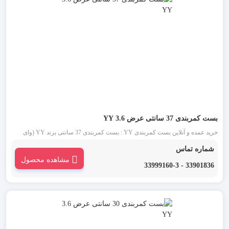
بست کمربندی 37 سانتی عرض 3.6 YY
خرید عمده و آنلاین بست کمربندی YY : بست کمربندی 37 سانتی برند YY (وای
وای) یکی از قدیمی ترین انواع بست کمربندی شناخته شده در بازار است. این دسته
شماره تماس
از بست کمربندی پلاستیکی در دو رنگ بست کمربندی سفید یا بی رنگ و بست
مشاهده محصول
کمربندی سیاه موجود می باشد.
33901836 - 33999160-3