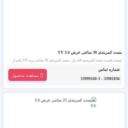
بست کمربندی 30 سانتی عرض 3.6 YY
لیست قیمت بست کمربندی لاله زار : بست کمربندی 30 سانتی برند YY یکی از
قدیمی ترین انواع بست کمربندی شناخته شده در بازار است. این دسته از بست
شماره تماس
کمربندی در دو رنگ بست کمربندی سفید یا بی رنگ و بست کمربندی مشکی موجود
مشاهده محصول
می باشد.
33901836 - 33999160-3