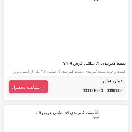
بست کمربندی 71 سانتی عرض 9 YY
قیمت و خرید بست کمربندی : بست کمربندی 71 سانتی YY یکی از قدیمی ترین
انواع بست کمربندی شناخته شده در بازار است. این دسته از بست کمربندی در دو
شماره تماس
رنگ بست کمربندی سفید یا بی رنگ و بست کمربندی مشکی موجود می باشد.
مشاهده محصول
33901836 - 33999160-3