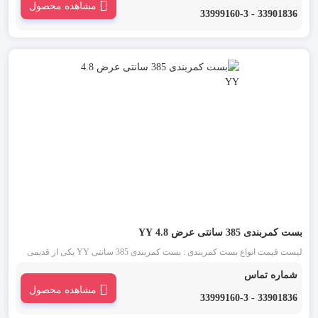
مشاهده محصول
موجود می باشد.
33901836 - 33999160-3
بست کمربندی 385 سانتی عرض 4.8 YY
لیست قیمت انواع بست کمربندی : بست کمربندی 385 سانتی YY یکی از قدیمی
ترین انواع بست کمربندی پلاستیکی شناخته شده در بازار است. این دسته از بست
شماره تماس
کمربندی در دو رنگ بست کمربندی سفید YY یا بی رنگ و بست کمربندی مشکی
مشاهده محصول
YY موجود می باشد.
33901836 - 33999160-3