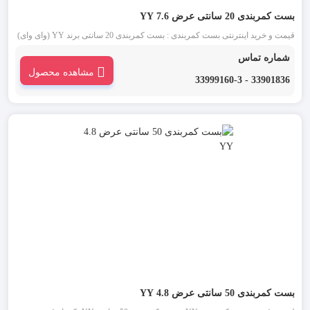
بست کمربندی 20 سانتی عرض 7.6 YY
قیمت و خرید اینترنتی بست کمربندی : بست کمربندی 20 سانتی برند YY (وای وای)
یکی از قدیمی ترین انواع بست کمربندی شناخته شده در بازار است. این دسته از
شماره تماس
بست کمربندی در دو رنگ بست کمربندی سفید یا بی رنگ و بست کمربندی مشکی
مشاهده محصول
موجود می باشد.
33901836 - 33999160-3
بست کمربندی 50 سانتی عرض 4.8 YY