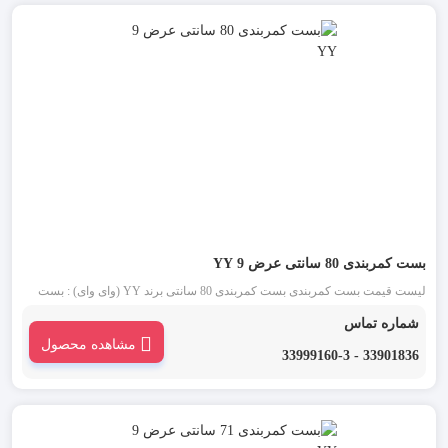
بست کمربندی 80 سانتی عرض 9 YY
لیست قیمت بست کمربندی بست کمربندی 80 سانتی برند YY (وای وای) : بست
کمربندی 80 سانتی YY یکی از قدیمی ترین انواع بست کمربندی شناخته شده در
شماره تماس
بازار است. این دسته از بست کمربندی در دو رنگ بست کمربندی سفید یا بی رنگ و
مشاهده محصول
بست کمربندی مشکی موجود می باشد.
33901836 - 33999160-3