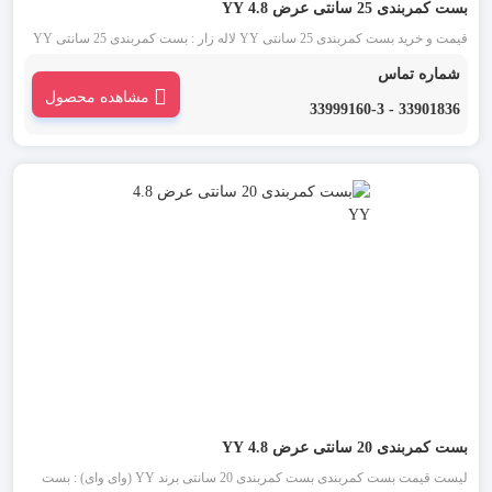
بست کمربندی 25 سانتی عرض 4.8 YY
قیمت و خرید بست کمربندی 25 سانتی YY لاله زار : بست کمربندی 25 سانتی YY
(وای وای) یکی از قدیمی ترین انواع بست کمربندی شناخته شده در بازار است. این
شماره تماس
دسته از بست کمربندی در دو رنگ بست کمربندی سفید یا بی رنگ و بست کمربندی
مشاهده محصول
مشکی موجود می باشد.
33901836 - 33999160-3
بست کمربندی 20 سانتی عرض 4.8 YY
لیست قیمت بست کمربندی بست کمربندی 20 سانتی برند YY (وای وای) : بست