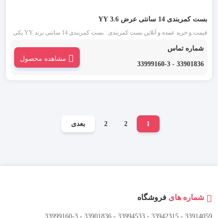
بست کمربندی 14 سانتی عرض 3.6 YY
قیمت و خرید عمده و آنلاین بست کمربندی : بست کمربندی 14 سانتی برند YY یکی
از قدیمی ترین انواع بست کمربندی شناخته شده در بازار است. این دسته از بست
شماره تماس
کمربندی در دو رنگ بست کمربندی سفید یا بی رنگ و بست کمربندی مشکی موجود
مشاهده محصول
می باشد.
33901836 - 33999160-3
1
2
2
بعدی
شماره های
فروشگاه
33914059 - 33942315 - 33994533 - 33901836 - 33999160-3 ​