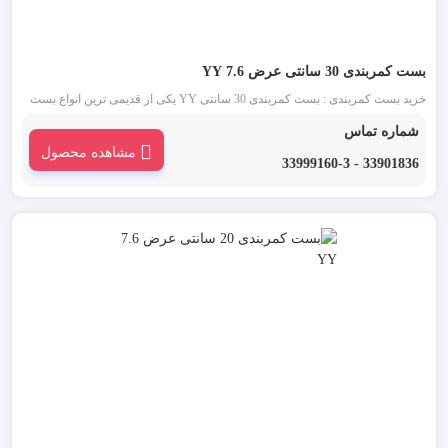
بست کمربندی 30 سانتی عرض 7.6 YY
خرید بست کمربندی : بست کمربندی 30 سانتی YY یکی از قدیمی ترین انواع بست
کمربندی شناخته شده در بازار است. این دسته از بست زیپی در دو رنگ بست
شماره تماس
کمربندی سفید یا بی رنگ و بست کمربندی مشکی موجود می باشد.
مشاهده محصول
33901836 - 33999160-3