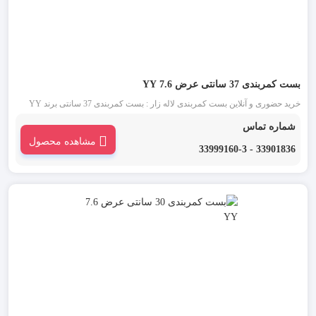
بست کمربندی 37 سانتی عرض 7.6 YY
خرید حضوری و آنلاین بست کمربندی لاله زار : بست کمربندی 37 سانتی برند YY
(وای وای) یکی از قدیمی ترین انواع بست کمربندی شناخته شده در بازار است. این
شماره تماس
دسته از بست کمربندی در دو رنگ بست کمربندی سفید یا بی رنگ و بست کمربندی
مشاهده محصول
مشکی موجود می باشد.
33901836 - 33999160-3