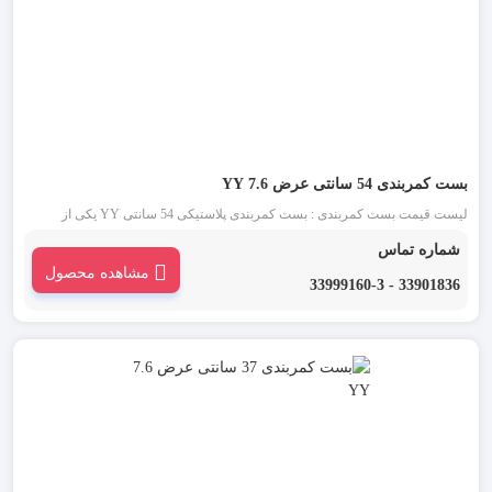
بست کمربندی 54 سانتی عرض 7.6 YY
لیست قیمت بست کمربندی : بست کمربندی پلاستیکی 54 سانتی YY یکی از
قدیمی ترین انواع بست کمربندی شناخته شده در بازار است. این دسته از بست
شماره تماس
کمربندی در دو رنگ بست کمربندی سفید یا بی رنگ و بست کمربندی مشکی موجود
مشاهده محصول
می باشد.
33901836 - 33999160-3