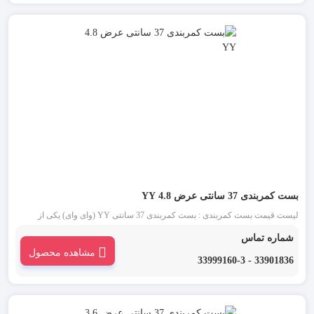
بست کمربندی 37 سانتی عرض 4.8 YY
لیست قیمت بست کمربندی : بست کمربندی 37 سانتی YY (وای وای) یکی از
قدیمی ترین انواع بست کمربندی شناخته شده در بازار است. این دسته از بست
شماره تماس
کمربندی در دو رنگ بست کمربندی سفید یا بی رنگ و بست کمربندی مشکی موجود
مشاهده محصول
می باشد.
33901836 - 33999160-3