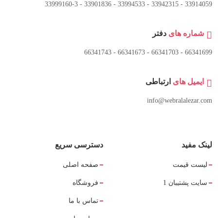
33914059 - 33942315 - 33994533 - 33901836 - 33999160-3 ​
شماره های
دفتر
66341699 - 66341703 - 66341673 - 66341743
ایمیل های
ارتباطی
info@webralalezar.com
لینک مفید
دسترسی سریع
لیست قیمت
صفحه اصلی
سایت پشتیبان 1
فروشگاه
تماس با ما