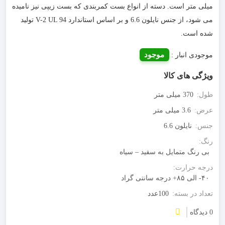
میلی متر است. دسته از انواع بست کمربندی که بست زیپی نیز نامیده
می شود، از جنس نایلون 6.6 و بر اساس استاندارد V-2 UL 94 تولید
شده است.
موجود
موجودی انبار :
ویژگی های کالا
طول:
370 میلی متر
عرض:
3.6 میلی متر
جنس:
نایلون 6.6
رنگ:
بی رنگ متمایل به سفید – سیاه
درجه حرارت:
۴۰- الی ۸۵+ درجه سانتی گراد
تعداد در بسته:
100عدد
0 دیدگاه