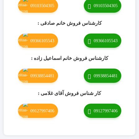
09103504305
09103504305
کارشناس فروش خانم صادقی :
09366105543
09366105543
کارشناس فروش خانم اسماعیل زاده :
09938854481
09938854481
کار شناس فروش آقای غلامی :
09127997406
09127997406