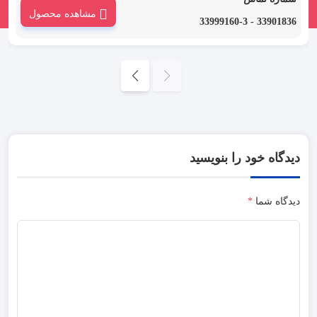
دسته از انواع بست پلاستیکی که بست زیپی نیز نامیده می شود، از جنس
مشاهده محصول
نایلون 6.6 و بر اساس استاندارد V-2 UL 94 تولید شده است.
33901836 - 33999160-3
دیدگاه خود را بنویسید
دیدگاه شما
*