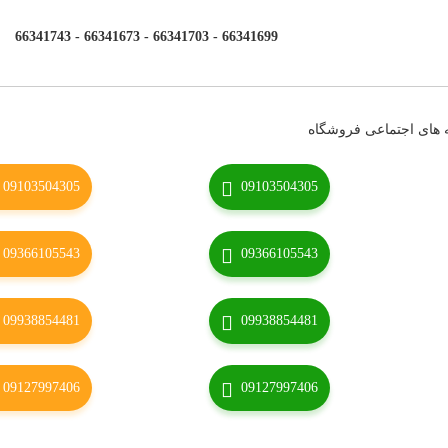
66341699 - 66341703 - 66341673 - 66341743
 های اجتماعی فروشگاه
09103504305
09103504305
09366105543
09366105543
09938854481
09938854481
09127997406
09127997406