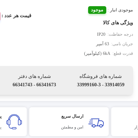
موجود
موجودی انبار :
قیمت هر عدد :
ویژگی های کالا
درجه حفاظت:
IP20
جریان نامی:
63 آمپر
قدرت قطع:
6kA (کیلوآمپر)
شماره های فروشگاه
شماره های دفتر
66341673 - 66341743
33914059 - 33999160-3
ارسال سریع
پ
ر
امن و مطمئن
پ