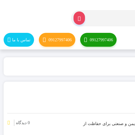
09127997406
09127997406
تماس با ما
0 دیدگاه
HDB3 با جریان 63 آمپر و منحنی C، گزینه‌ای ایمن و صنعتی برای حفاظت از