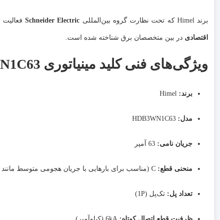
برند Himel که تحت نظارت گروه بین‌المللی
Schneider Electric
فعالیت م
اقتصادی
در بین متخصصان برق شناخته شده است.
ویژگی‌های فنی کلید مینیاتوری HDB3WN1C63
برند:
Himel
مدل:
HDB3WN1C63
جریان نامی:
63 آمپر
منحنی قطع:
C (مناسب برای بارهایی با جریان هجومی متوسط مانند موتورهای سه‌فاز)
تعداد پل:
تک‌پل (1P)
ظرفیت قطع اتصال کوتاه:
6kA (کیلوآمپر)