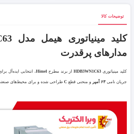
توضیحات کالا
مدارهای پرقدرت
کلید مینیاتوری
HDB3WN1C63
از برند مطرح
Himel
، انتخابی ایده‌آل برا
جریان نامی
۶۳ آمپر
و منحنی قطع
C
طراحی شده و برای محیط‌های صنعتی و