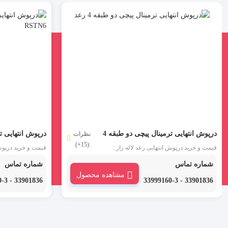
درپوش انتهایی ترمینال پیچی دو طبقه 4
نظرات
:(15+)
رعد
مدل EP-RSTN6
قیمت و خرید درپوش انتهایی رعد لاله زار :
قیمت و خرید درپوش 
درپوش انتهایی ترمینال سوئیچی 6 رعد مدل EP-
شماره تماس
شماره تماس
RSTN6 یا پارتیشن شامل یک جداکننده از جنس
RSTN6 یا پار
مشاهده محصول
پلی آمید می باشد در قسمت آخر ردیف ترمینال
پلی آمید می باشد 
33901836 - 33999160-3
33901836 - 33999160-3
قرار می گیرد.
قرار می گیرد.