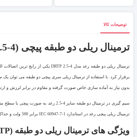
توضیحات کالا
ترمینال ریلی دو طبقه پیچی RT/SU2.5/4-2L (DRTP 2.5-4)
ترمینال ریلی دو طبقه رعد مدل  2.5-4
برقرار کرد. با استفاده از ترمینال ریلی سری پیچی دو طبقه می توان یک 
بدون نیاز به آماده سازی خاص صورت گرفته و مقاوم در برابر لرزش و ار
ترمینال ریلی پیچی رعد در استاندارد IEC 60947-7-1 برابر 500 ولت و حداکثر ولتاژ لحظه‌ای عبوری از ترمینال، بدون اینکه ترمینال آسیبی ببیند برابر 6000 ولت می‌ باشد.
ویژگی های ترمینال ریلی دو طبقه (DRTP) نمره 2.5 تا 4 رعد