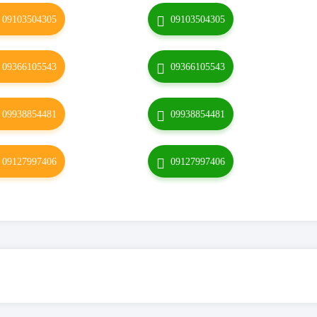
09103504305
09103504305
09366105543
09366105543
09938854481
09938854481
09127997406
09127997406