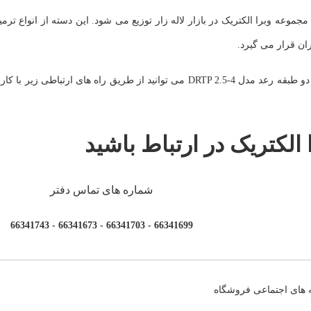
عه وبرا الکتریک در بازار لاله زار توزیع می شود. این دسته از انواع ترمین
ران قرار می گیرد.
برای استعلام موجودی، خرید و یا حتی اطلاع از لیست قیمت ترمینال ریلی دو طبقه رعد مدل DRTP 2.5-4 می توانید از طریق ر
 الکتریک در ارتباط باشید
شماره های تماس دفتر
66341699 - 66341703 - 66341673 - 66341743
 های اجتماعی فروشگاه