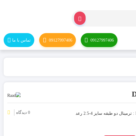
09127997406
09127997406
تماس با ما
0 دیدگاه
قیمت و خرید ترمینال ریلی دو طبقه رعد مدل RT/SU2.5/4-2L (DRTP 2.5-4) : ترمینال دو طبقه سایز 4-2.5 رعد