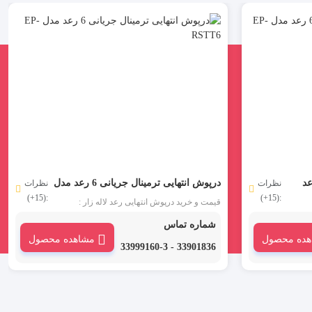
مینال سوئیچی 6 رعد
درپوش انتهایی ترمینال جریانی 6 رعد مدل
نظرات
نظرات
:(15+)
:(15+)
EP-RSTT6
قیمت و خرید درپوش انتهایی رعد لاله زار :
درپوش انتهایی ترمینال سوئیچی 6 رعد مدل EP-
درپوش انتهایی ترمینال پیچی 6 رعد مدل EP-
شماره تماس
 جنس
RSTT6 یا پارتیشن شامل یک جداکننده از جنس
هده محصول
مشاهده محصول
نال
پلی آمید می باشد در قسمت آخر ردیف ترمینال
33901836 - 33999160-3
قرار می گیرد.