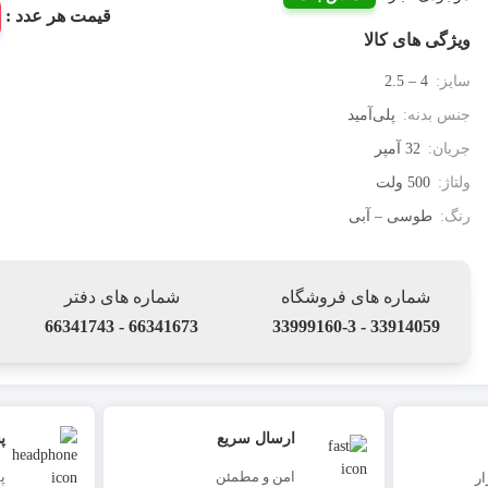
قیمت هر عدد :
ویژگی های کالا
سایز:
4 – 2.5
جنس بدنه:
پلی‌آمید
جریان:
32 آمپر
ولتاژ:
500 ولت
رنگ:
طوسی – آبی
شماره های فروشگاه
شماره های دفتر
66341673 - 66341743
33914059 - 33999160-3
ارسال سریع
پ
امن و مطمئن
پ
ر