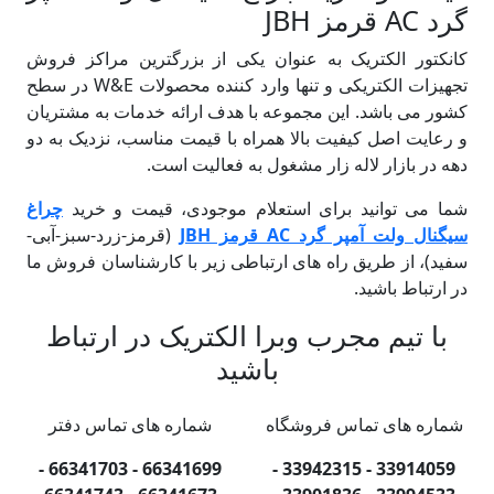
گرد AC قرمز JBH
کانکتور الکتریک به عنوان یکی از بزرگترین مراکز فروش
تجهیزات الکتریکی و تنها وارد کننده محصولات W&E در سطح
کشور می باشد. این مجموعه با هدف ارائه خدمات به مشتریان
و رعایت اصل کیفیت بالا همراه با قیمت مناسب، نزدیک به دو
دهه در بازار لاله زار مشغول به فعالیت است.
شما می توانید برای استعلام موجودی، قیمت و خرید
چراغ
سیگنال ولت آمپر گرد AC قرمز JBH
(قرمز-زرد-سبز-آبی-
سفید)، از طریق راه های ارتباطی زیر با کارشناسان فروش ما
در ارتباط باشید.
با تیم مجرب وبرا الکتریک در ارتباط
باشید
شماره های تماس فروشگاه
شماره های تماس دفتر
66341699 - 66341703 -
33914059 - 33942315 -