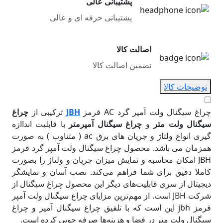
پشتیبانی عالی
پشتیبانی حرفه ای و عالی
اصالت کالا
تضمین اصالت کالا
توضیحات کالا
چراغ سیگنال ولت آمپر گرد AC قرمز
JBH
ترکیبی از
چراغ
سیگنال ولت متر
و
چراغ سیگنال آمپرمتر
با قابلیت انداازه
گیری انواع ولتاژ و جریان های برق ac ( متناوب ) به صورت
همزمان می باشد. محصول چراغ سیگنال ولت آمپر گرد قرمز
JBH امکان محاسبه و نمایش میزان جریان و ولتاژ را بصورت
کاملا دقیق برای شما فراهم می‌کند. نصب آسان و نمایشگر
دیجیتال از سری قابلیت‌های دیگر این محصول چراغ سیگنال از
شرکت JBH است. از مهم‌ترین مزایای چراغ سیگنال ولت آمپر
قرمز jbh این است که با تلفیق چراغ سیگنال آمپر و چراغ
سیگنال ولت متر در فضا و هزینه‌ها صرفه جویی کرده است.