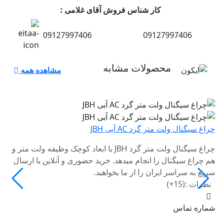
کار شناس فروش آقای غلامی :
09127997406
09127997406
محصولات
مشابه
مشاهده همه
چرا
چراغ سیگنال ولت متر گرد AC آبی JBH
هم
چراغ سیگنال ولت متر گرد JBH با ابعاد کوچک وظیفه ولت متر و
سر
هم چراغ سیگنال را انجام میدهد. خرید حضوری و آنلاین با ارسال
ن
سریع به سراسر ایران را از ما بخواهید.
نظرات :(15+)
شم
شماره تماس
60-3