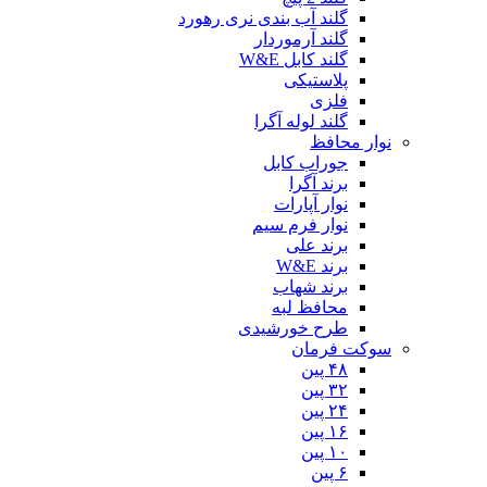
گلند آب بندی نری رهورد
گلند آرموردار
گلند کابل W&E
پلاستیکی
فلزی
گلند لوله آگرا
نوار محافظ
جوراب کابل
برند آگرا
نوار آپارات
نوار فرم سیم
برند علی
برند W&E
برند شهاب
محافظ لبه
طرح خورشیدی
سوکت فرمان
۴۸ پین
۳۲ پین
۲۴ پین
۱۶ پین
۱۰ پین
۶ پین