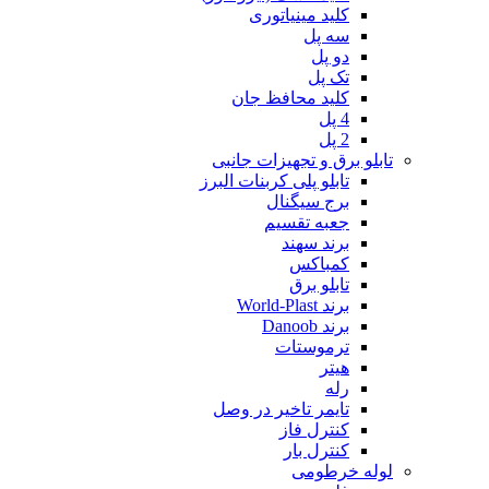
کلید مینیاتوری
سه پل
دو پل
تک پل
کلید محافظ جان
4 پل
2 پل
تابلو برق و تجهیزات جانبی
تابلو پلی کربنات البرز
برج سیگنال
جعبه تقسیم
برند سهند
کمباکس
تابلو برق
برند World-Plast
برند Danoob
ترموستات
هیتر
رله
تایمر تاخیر در وصل
کنترل فاز
کنترل بار
لوله خرطومی