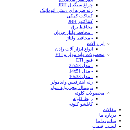
چراغ سیگنال JBH
رله ضربه ای دستی اتوماتیک
کنتاکت کمکی
کنتاکتور JBH
محافظ برق
- محافظ ولتاژ جریان
- محافظ ولتاژ
ابزار آلات
انواع ابزار آلات رادن
محصولات واید مولر و ETI
فیوز ETI
- مدل 22x58
- مدل 14x51
- مدل 10x38
رله اینترفیس وایدمولر
ترمینال پیچی واید مولر
محصولات کلوته
رابط کلوته
کابلشو کلوته
مقالات
درباره ما
تماس با ما
لیست قیمت