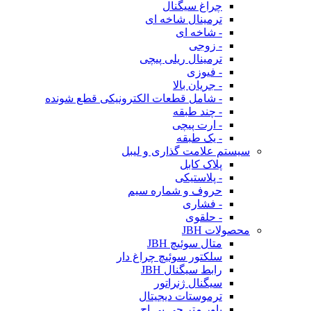
چراغ سیگنال
ترمینال شاخه ای
- شاخه ای
- زوجی
ترمینال ریلی پیچی
- فیوزی
- جریان بالا
- شامل قطعات الکترونیکی قطع شونده
- چند طبقه
- ارت پیچی
- یک طبقه
سیستم علامت گذاری و لیبل
پلاک کابل
- پلاستیکی
حروف و شماره سیم
- فشاری
- حلقوی
محصولات JBH
متال سوئیچ JBH
سلکتور سوئیچ چراغ دار
رابط سیگنال JBH
سیگنال ژنراتور
ترموستات دیجیتال
پاور متر جی بی اچ