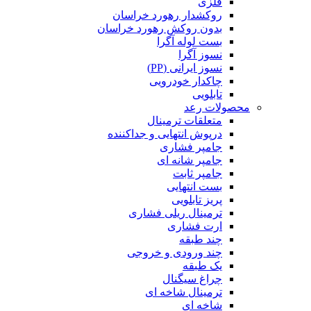
فلزی
روکشدار رهورد خراسان
بدون روکش رهورد خراسان
بست لوله آگرا
نسوز آگرا
نسوز ایرانی (PP)
چاکدار خودرویی
تابلویی
محصولات رعد
متعلقات ترمینال
درپوش انتهایی و جداکننده
جامپر فشاری
جامپر شانه ای
جامپر ثابت
بست انتهایی
پریز تابلویی
ترمینال ریلی فشاری
ارت فشاری
چند طبقه
چند ورودی و خروجی
یک طبقه
چراغ سیگنال
ترمینال شاخه ای
شاخه ای