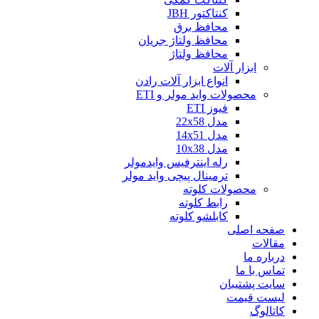
کنتاکتور JBH
محافظ برق
محافظ ولتاژ جریان
محافظ ولتاژ
ابزار آلات
انواع ابزار آلات رادن
محصولات واید مولر و ETI
فیوز ETI
مدل 22x58
مدل 14x51
مدل 10x38
رله اینترفیس وایدمولر
ترمینال پیچی واید مولر
محصولات کلوته
رابط کلوته
کابلشو کلوته
صفحه اصلی
مقالات
درباره ما
تماس با ما
سایت پشتیبان
لیست قیمت
کاتالوگ