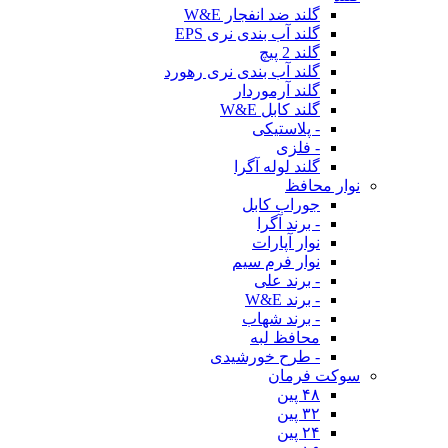
گلند ضد انفجار W&E
گلند آب بندی نری EPS
گلند 2 پیچ
گلند آب بندی نری رهورد
گلند آرموردار
گلند کابل W&E
- پلاستیکی
- فلزی
گلند لوله آگرا
نوار محافظ
جوراب کابل
- برند آگرا
نوار آپارات
نوار فرم سیم
- برند علی
- برند W&E
- برند شهاب
محافظ لبه
- طرح خورشیدی
سوکت فرمان
۴۸ پین
۳۲ پین
۲۴ پین