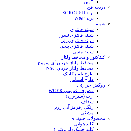
۴ پین
دریچه فن
برند SOROUSH
برند W&E
شینه
شینه فانتزی
شینه فانتزی نسوز
شینه فانتزی ریلی
شینه فانتزی پیچی
شینه مسی
کنتاکتور و محافظ ولتاژ
محافظ ولتاژ جریان آی سوییچ
محافظ ولتاژ جریان NSC
طرح تله مکانیک
طرح اشنایدر
روکش حرارتی
مصرف عمومی WOER
ارت (سبز/زرد)
شفاف
رنگی (قرمز-آبی-زرد)
مشکی
محصولات هیوندای
کلید هوایی
کلید خشک (ایزولاتور)