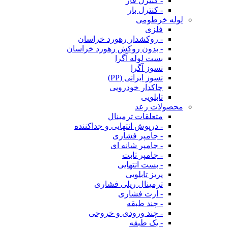
- کنترل فاز
- کنترل بار
لوله خرطومی
فلزی
- روکشدار رهورد خراسان
- بدون روکش رهورد خراسان
بست لوله آگرا
نسوز آگرا
نسوز ایرانی (PP)
چاکدار خودرویی
تابلویی
محصولات رعد
متعلقات ترمینال
- درپوش انتهایی و جداکننده
- جامپر فشاری
- جامپر شانه ای
- جامپر ثابت
- بست انتهایی
پریز تابلویی
ترمینال ریلی فشاری
- ارت فشاری
- چند طبقه
- چند ورودی و خروجی
- یک طبقه