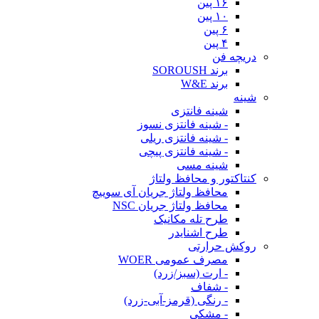
۱۶ پین
۱۰ پین
۶ پین
۴ پین
دریچه فن
برند SOROUSH
برند W&E
شینه
شینه فانتزی
- شینه فانتزی نسوز
- شینه فانتزی ریلی
- شینه فانتزی پیچی
شینه مسی
کنتاکتور و محافظ ولتاژ
محافظ ولتاژ جریان آی سوییچ
محافظ ولتاژ جریان NSC
طرح تله مکانیک
طرح اشنایدر
روکش حرارتی
مصرف عمومی WOER
- ارت (سبز/زرد)
- شفاف
- رنگی (قرمز-آبی-زرد)
- مشکی