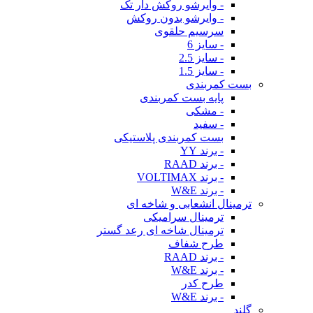
- وایرشو روکش دار تک
- وایرشو بدون روکش
سرسیم حلقوی
- سایز 6
- سایز 2.5
- سایز 1.5
بست کمربندی
پایه بست کمربندی
- مشکی
- سفید
بست کمربندی پلاستیکی
- برند YY
- برند RAAD
- برند VOLTIMAX
- برند W&E
ترمینال انشعابی و شاخه ای
ترمینال سرامیکی
ترمینال شاخه ای رعد گستر
طرح شفاف
- برند RAAD
- برند W&E
طرح کدر
- برند W&E
گلند