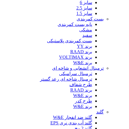
سایز 6
سایز 2.5
سایز 1.5
بست کمربندی
پایه بست کمربندی
مشکی
سفید
بست کمربندی پلاستیکی
برند YY
برند RAAD
برند VOLTIMAX
برند W&E
ترمینال انشعابی و شاخه ای
ترمینال سرامیکی
ترمینال شاخه ای رعد گستر
طرح شفاف
برند RAAD
برند W&E
طرح کدر
برند W&E
گلند
گلند ضد انفجار W&E
گلند آب بندی نری EPS
گلند 2 پیچ