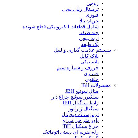
زوجی
ترمینال ریلی پیچی
فیوزی
جریان بالا
شامل قطعات الکترونیکی قطع شونده
چند طبقه
ارت پیچی
یک طبقه
سیستم علامت گذاری و لیبل
پلاک کابل
پلاستیکی
حروف و شماره سیم
فشاری
حلقوی
محصولات JBH
متال سوئیچ JBH
سلکتور سوئیچ چراغ دار
رابط سیگنال JBH
سیگنال ژنراتور
ترموستات دیجیتال
پاور متر جی بی اچ
چراغ سیگنال JBH
رله ضربه ای دستی اتوماتیک
کنتاکت کمکی