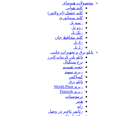
محصولات هیوندای
کلید هوایی
کلید خشک (ایزولاتور)
کلید مینیاتوری
- سه پل
- دو پل
- تک پل
کلید محافظ جان
- 4 پل
- 2 پل
تابلو برق و تجهیزات جانبی
تابلو پلی کربنات البرز
برج سیگنال
جعبه تقسیم
- برند سهند
کمباکس
تابلو برق
- برند World-Plast
- برند Danoob
ترموستات
هیتر
رله
- تایمر تاخیر در وصل