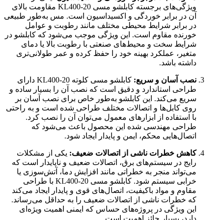
ویژگی‌های برجسته کابلشو مسی KL400-20 مقاومت بالای
آن در برابر خوردگی و اکسیداسیون است. مس به‌طور طبیعی
در برابر شرایط محیطی مختلف مانند رطوبت و عوامل
خورنده مقاوم است. این ویژگی موجب می‌شود که کابلشو در
شرایط سخت و محیط‌های صنعتی با رطوبت بالا یا دمای
متغیر، عملکرد بهینه خود را حفظ کرده و عمر طولانی‌تری
داشته باشد.
نصب آسان و سریع:
کابلشو مسی کلوته KL400-20 دارای
طراحی استاندارد و دقیق است که نصب آن را بسیار ساده و
سریع می‌کند. این کابلشو به‌طور خاص برای نصب آسان بر
روی کابل‌ها و اتصالات مختلف طراحی شده است و به راحتی
با استفاده از ابزارهای معمول می‌توان آن را نصب کرد.
طراحی مهندسی شده این محصول باعث می‌شود که
اتصال‌هایی محکم، ایمن و پایدار ایجاد شود.
کاهش خطرات ناشی از اتصالات ضعیف:
یکی از مشکلات
رایج در سیستم‌های برق، اتصالات ضعیف و ناپایدار است که
می‌تواند منجر به خطراتی مانند افزایش دما، آتش‌سوزی یا
خرابی سیستم شود. کابلشو مسی KL400-20 با طراحی
مقاوم و مواد باکیفیت، اتصال‌های قوی و پایدار ایجاد می‌کند
که خطرات ناشی از اتصالات ضعیف را به حداقل می‌رساند.
این ویژگی در پروژه‌های حساس که ایمنی اهمیت ویژه‌ای
دارد، بسیار حائز اهمیت است.