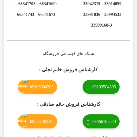
66341699 - 66341703 -
33914059 - 33942315 -
66341673 - 66341743
33994533 - 33901836 -
33999160-3 ​
شبکه های اجتماعی فروشگاه
کارشناس فروش خانم تجلی :
09103504305
09103504305
کارشناس فروش خانم صادقی :
09366105543
09366105543