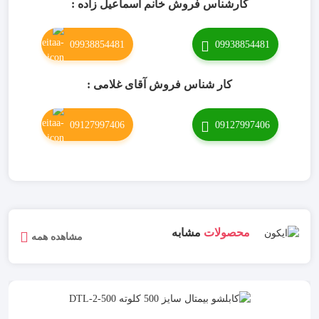
کارشناس فروش خانم اسماعیل زاده :
09938854481
09938854481
کار شناس فروش آقای غلامی :
09127997406
09127997406
محصولات
مشابه
مشاهده همه