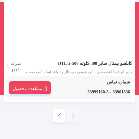
کابلشو بیمتال سایز 500 کلوته DTL-2-500
نظرات
:(15+)
خرید انواع کابلشو مسی ، آلومینیومی ، بیمتال و انواع رابط با کف قیمت
بازار لاله زار -خرید از تولید کننده و نمایندگی تهران و ارسال به
شماره تماس
شهرستان با تخفیف ویژه
مشاهده محصول
33901836 - 33999160-3