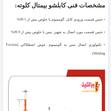
مشخصات فنی کابلشو بیمتال کلوته:
• جنس قسمت ورودي کابل: آلومينيوم با خلوص بيش از 99.5%
• جنس قسمت مورد اتصال به تجهيز: مس با خلوص بيش از 99.9%
• تکنولوژي اتصال مس به آلومينيوم: جوش اصطکاکي (Friction
Welding)