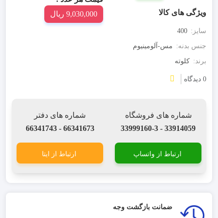
ویژگی های کالا
9,030,000 ریال
سایز:
400
جنس بدنه:
مس-آلومینیوم
برند:
کلوته
0 دیدگاه
شماره های فروشگاه
شماره های دفتر
66341673 - 66341743
33914059 - 33999160-3
ارتباط از واتساپ
ارتباط از ایتا
ضمانت بازگشت وجه