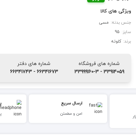
ویژگی های کالا
جنس بدنه:
مسی
سایز:
95
برند:
کلوته
شماره های فروشگاه
شماره های دفتر
66341673 - 66341743
33914059 - 33999160-3
ارسال سریع
پ
امن و مطمئن
پ
ر