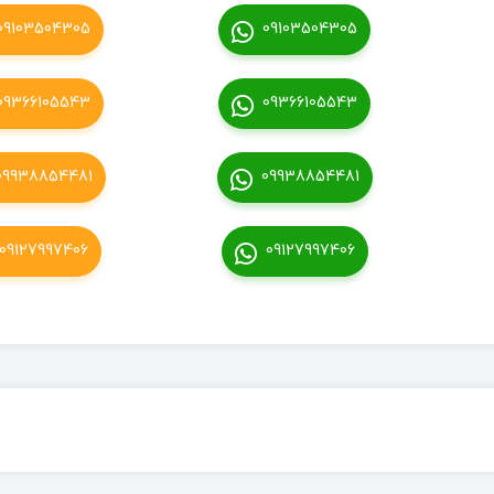
09103504305
09103504305
09366105543
09366105543
09938854481
09938854481
09127997406
09127997406