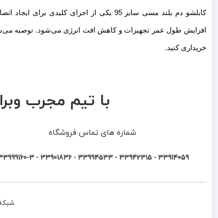
کابلشو دم بلند مسی سایز 95 یکی از اجزای کل
افزایش طول عمر تجهیزات و کاهش افت انرژی می‌شود. توصیه می‌شود بر
خریداری کنید.
با تیم مجرب وبرا 
شماره های تماس فروشگاه
33914059 - 33942315 - 33994533 - 33901836 - 33999160-3 ​
شبکه 