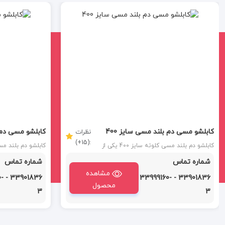
کابلشو مسی دم بلند مسی سایز 400
کابلشو مسی دم بل
نظرات
:(15+)
کابلشو دم بلند مسی کلوته سایز 400 یکی از
انتخاب‌های مطلوب برای اتصالات برقی در
بهترین گزینه‌ها بر
شماره تماس
شماره تماس
سیستم‌های بزرگ و صنایع انرژی است.
الکتریکی است. با 
مشاهده
مانند رسانایی بالا،
60-
33901836 - 33999160-
دوام طولانی، این ن
محصول
3
3
صنایع و تأسیسات 