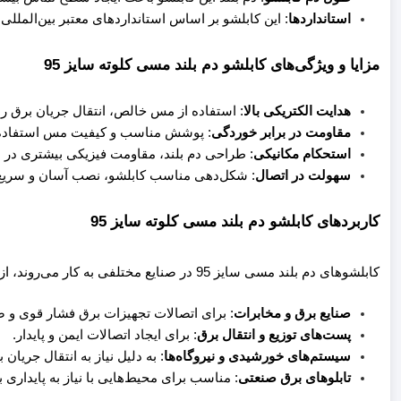
استانداردها
: این کابلشو بر اساس استانداردهای معتبر بین‌المللی مانند DIN یا IEC تولید شده است که تضمین‌کننده کیفیت و کا
مزایا و ویژگی‌های کابلشو دم بلند مسی کلوته سایز 95
هدایت الکتریکی بالا
: استفاده از مس خالص، انتقال جریان برق را
مقاومت در برابر خوردگی
: پوشش مناسب و کیفیت مس استفاده ش
استحکام مکانیکی
: طراحی دم بلند، مقاومت فیزیکی بیشتری در ب
سهولت در اتصال
: شکل‌دهی مناسب کابلشو، نصب آسان و سریع 
کاربردهای کابلشو دم بلند مسی کلوته سایز 95
کابلشوهای دم بلند مسی سایز 95 در صنایع مختلفی به کار می‌روند، از جمله:
صنایع برق و مخابرات
: برای اتصالات تجهیزات برق فشار قوی و 
پست‌های توزیع و انتقال برق
: برای ایجاد اتصالات ایمن و پایدار.
سیستم‌های خورشیدی و نیروگاه‌ها
: به دلیل نیاز به انتقال جریان ب
تابلوهای برق صنعتی
: مناسب برای محیط‌هایی با نیاز به پایداری با