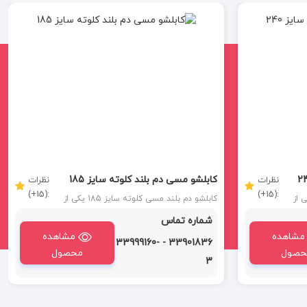
کابلشو مسی دم بلند کلوته سایز 185
نظرات
نظرات
:(15+)
:(15+)
 کلوته سایز 240 یکی از
کابلشو دم بلند مسی کلوته سایز 185 یکی از
محصولات مهم در صنعت برق و الکترونیک
شماره تماس
فرد
است که به دلیل ویژگی‌هایی مانند رسانایی
دم
مشاهده
عالی، طراحی دم بلند و مقاومت بالا، در بسیاری
مشاهده
33901836 - 33999160-
برابر
از پروژه‌های صنعتی کاربرد دار
حصول
محصول
ری از
3