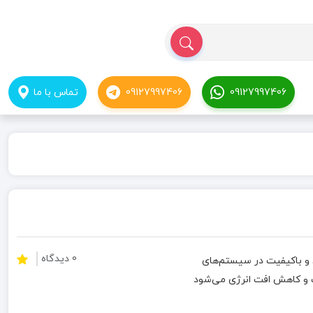
09127997406
09127997406
تماس با ما
0 دیدگاه
تصالات ایمن و باکیفیت در سیستم‌های
ت و کاهش افت انرژی می‌شود