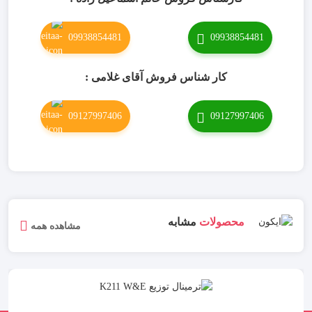
09938854481
09938854481
کار شناس فروش آقای غلامی :
09127997406
09127997406
محصولات
مشابه
مشاهده همه