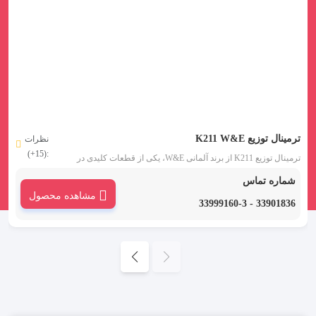
ترمینال توزیع K211 W&E
نظرات
:(15+)
ترمینال توزیع K211 از برند آلمانی W&E، یکی از قطعات کلیدی در
ساختار تابلوهای برق صنعتی و ساختمانی محسوب می‌شود.
شماره تماس
مشاهده محصول
33901836 - 33999160-3