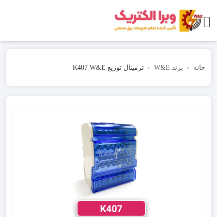
خانه
برند W&E
ترمینال توزیع K407 W&E