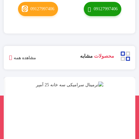
09127997406
09127997406
محصولات
مشابه
مشاهده همه