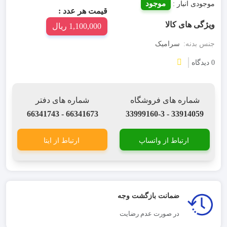
موجود
موجودی انبار :
قیمت هر عدد :
ویژگی های کالا
1,100,000 ریال
جنس بدنه:
سرامیک
0 دیدگاه
شماره های فروشگاه
شماره های دفتر
66341673 - 66341743
33914059 - 33999160-3
ارتباط از واتساپ
ارتباط از ایتا
ضمانت بازگشت وجه
در صورت عدم رضایت