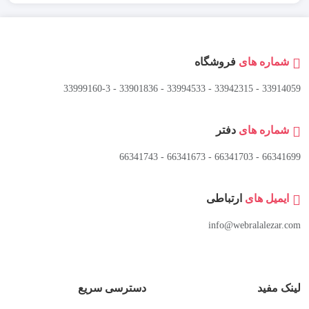
شماره های
فروشگاه
33914059 - 33942315 - 33994533 - 33901836 - 33999160-3 ​
شماره های
دفتر
66341699 - 66341703 - 66341673 - 66341743
ایمیل های
ارتباطی
info@webralalezar.com
لینک مفید
دسترسی سریع