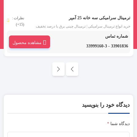
ترمینال سرامیکی سه خانه 25 آمپر
ت
نظرات :
(15+)
خرید انواع ترمینال سرامیکی | ترمینال چینی برق با درصد تخفیف
خ
همکاری - کف قیمت لاله زار تهران
ه
شماره تماس
مشاهده محصول
33901836 - 33999160-3
دیدگاه خود را بنویسید
دیدگاه شما
*