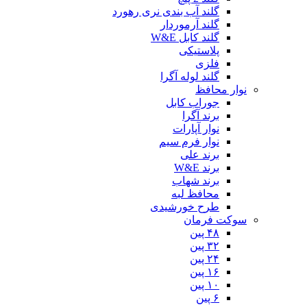
گلند آب بندی نری رهورد
گلند آرموردار
گلند کابل W&E
پلاستیکی
فلزی
گلند لوله آگرا
نوار محافظ
جوراب کابل
برند آگرا
نوار آپارات
نوار فرم سیم
برند علی
برند W&E
برند شهاب
محافظ لبه
طرح خورشیدی
سوکت فرمان
۴۸ پین
۳۲ پین
۲۴ پین
۱۶ پین
۱۰ پین
۶ پین