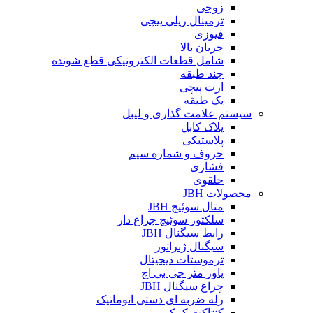
زوجی
ترمینال ریلی پیچی
فیوزی
جریان بالا
شامل قطعات الکترونیکی قطع شونده
چند طبقه
ارت پیچی
یک طبقه
سیستم علامت گذاری و لیبل
پلاک کابل
پلاستیکی
حروف و شماره سیم
فشاری
حلقوی
محصولات JBH
متال سوئیچ JBH
سلکتور سوئیچ چراغ دار
رابط سیگنال JBH
سیگنال ژنراتور
ترموستات دیجیتال
پاور متر جی بی اچ
چراغ سیگنال JBH
رله ضربه ای دستی اتوماتیک
کنتاکت کمکی