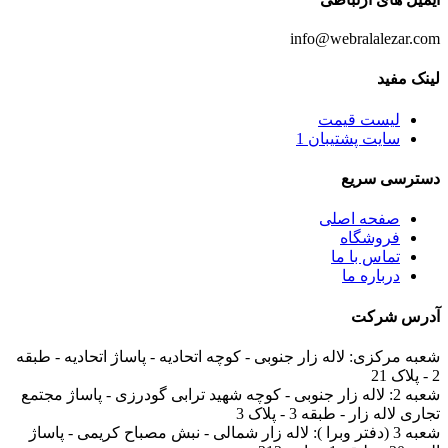
info@webralalezar.com
لینک مفید
لیست قیمت
سایت پشتیبان 1
دسترسی سریع
صفحه اصلی
فروشگاه
تماس با ما
درباره ما
آدرس
شرکت
شعبه مرکزی:
لاله زار جنوبی - کوچه اتحادیه - پاساژ اتحادیه - طبقه
2 - پلاک 21
شعبه 2:
لاله زار جنوبی - کوچه شهید ترابی گودرزی - پاساژ مجتمع
تجاری لاله زار - طبقه 3 - پلاک 3
شعبه 3 (دفتر وبرا ):
لاله زار شمالی - نبش مصباح کریمی - پاساژ