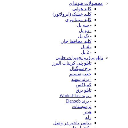
محصولات هیوندای
کلید هوایی
کلید خشک (ایزولاتور)
کلید مینیاتوری
- سه پل
- دو پل
- تک پل
کلید محافظ جان
- 4 پل
- 2 پل
تابلو برق و تجهیزات جانبی
تابلو پلی کربنات البرز
برج سیگنال
جعبه تقسیم
- برند سهند
کمباکس
تابلو برق
- برند World-Plast
- برند Danoob
ترموستات
هیتر
رله
- تایمر تاخیر در وصل