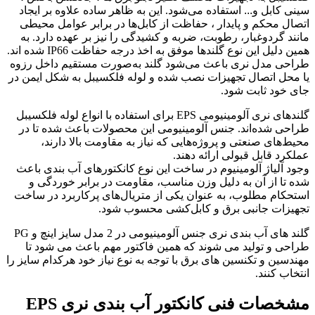
سینی کابل و...
استفاده می‌شود. این به ظاهر ساده علاوه بر ایجاد
اتصال محکم و پایدار ، حفاظت از کابل‌ها در برابر عوامل محیطی
مانند گردوغبار، رطوبت، ضربه و کشیدگی را نیز بر عهده دارد. به
همین دلیل این نوع گلندها موفق به اخذ درجه حفاظت IP66 شده اند.
طراحی مدل نری باعث می‌شود گلند به‌صورت مستقیم داخل رزوه
یا محل اتصال تجهیزات نصب شده و لوله فلکسیبل به شکل ایمن در
جای خود ثابت شود.
گلندهای نری آلومینیومی EPS برای استفاده با انواع لوله فلکسیبل
طراحی شده‌اند. جنس آلومینیومی این محصولات باعث شده تا در
محیط‌های صنعتی و پروژه‌هایی که نیاز به مقاومت بالا دارند،
عملکرد قابل قبولی ارائه دهند.
وجود آلیاژ آلومینیوم در ساخت این نوع کانکتورهای آب بندی باعث
شده تا از آن به دلیل وزن مناسب، مقاومت در برابر خوردگی و
استحکام مطلوب، به عنوان یکی از متریال‌های پرکاربرد در ساخت
تجهیزات جانبی برق و کابل‌کشی محسوب شود.
گلند های آب بندی نری جنس آلومینیومی در 2 مدل سایز اینچ و PG
طراحی و تولید می شوند که همین فاکتور مهم باعث می شود تا
مهندسین و تکنسین های برق با توجه به نوع نیاز خود هرکدام سایز را
انتخاب کنند.
مشخصات فنی کانکتور آب بندی نری EPS