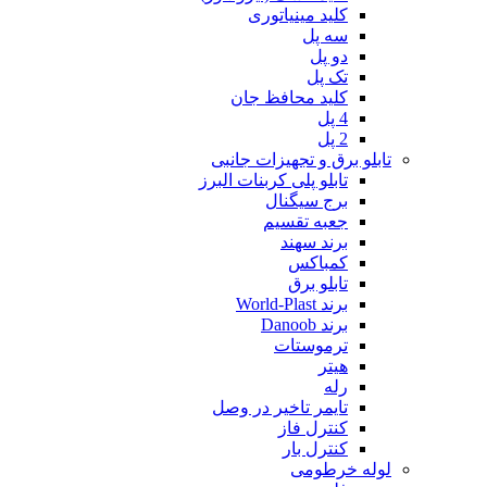
کلید مینیاتوری
سه پل
دو پل
تک پل
کلید محافظ جان
4 پل
2 پل
تابلو برق و تجهیزات جانبی
تابلو پلی کربنات البرز
برج سیگنال
جعبه تقسیم
برند سهند
کمباکس
تابلو برق
برند World-Plast
برند Danoob
ترموستات
هیتر
رله
تایمر تاخیر در وصل
کنترل فاز
کنترل بار
لوله خرطومی