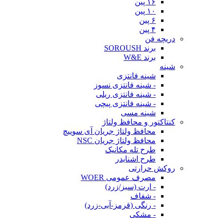
۱۶ پین
۱۰ پین
۶ پین
۴ پین
دریچه فن
برند SOROUSH
برند W&E
شینه
شینه فانتزی
- شینه فانتزی نسوز
- شینه فانتزی ریلی
- شینه فانتزی پیچی
شینه مسی
کنتاکتور و محافظ ولتاژ
محافظ ولتاژ جریان آی سوییچ
محافظ ولتاژ جریان NSC
طرح تله مکانیک
طرح اشنایدر
روکش حرارتی
مصرف عمومی WOER
- ارت (سبز/زرد)
- شفاف
- رنگی (قرمز-آبی-زرد)
- مشکی