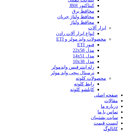
کنتاکتور JBH
محافظ برق
محافظ ولتاژ جریان
محافظ ولتاژ
ابزار آلات
انواع ابزار آلات رادن
محصولات واید مولر و ETI
فیوز ETI
مدل 22x58
مدل 14x51
مدل 10x38
رله اینترفیس وایدمولر
ترمینال پیچی واید مولر
محصولات کلوته
رابط کلوته
کابلشو کلوته
صفحه اصلی
مقالات
درباره ما
تماس با ما
سایت پشتیبان
لیست قیمت
کاتالوگ