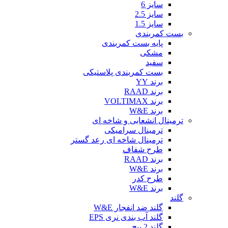
سایز 6
سایز 2.5
سایز 1.5
بست کمربندی
پایه بست کمربندی
مشکی
سفید
بست کمربندی پلاستیکی
برند YY
برند RAAD
برند VOLTIMAX
برند W&E
ترمینال انشعابی و شاخه ای
ترمینال سرامیکی
ترمینال شاخه ای رعد گستر
طرح شفاف
برند RAAD
برند W&E
طرح کدر
برند W&E
گلند
گلند ضد انفجار W&E
گلند آب بندی نری EPS
گلند 2 پیچ