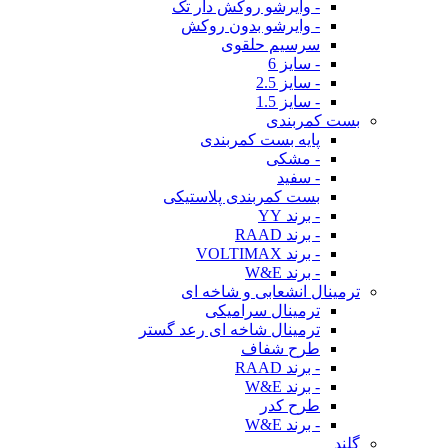
- وایرشو روکش دار تک
- وایرشو بدون روکش
سرسیم حلقوی
- سایز 6
- سایز 2.5
- سایز 1.5
بست کمربندی
پایه بست کمربندی
- مشکی
- سفید
بست کمربندی پلاستیکی
- برند YY
- برند RAAD
- برند VOLTIMAX
- برند W&E
ترمینال انشعابی و شاخه ای
ترمینال سرامیکی
ترمینال شاخه ای رعد گستر
طرح شفاف
- برند RAAD
- برند W&E
طرح کدر
- برند W&E
گلند