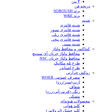
۴ پین
دریچه فن
برند SOROUSH
برند W&E
شینه
شینه فانتزی
شینه فانتزی نسوز
شینه فانتزی ریلی
شینه فانتزی پیچی
شینه مسی
کنتاکتور و محافظ ولتاژ
محافظ ولتاژ جریان آی سوییچ
محافظ ولتاژ جریان NSC
طرح تله مکانیک
طرح اشنایدر
روکش حرارتی
مصرف عمومی WOER
ارت (سبز/زرد)
شفاف
رنگی (قرمز-آبی-زرد)
مشکی
محصولات هیوندای
کلید هوایی
کلید خشک (ایزولاتور)