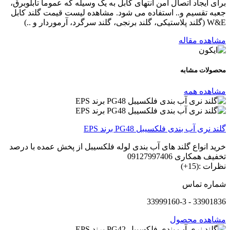
برای ایجاد اتصال امن انتهای کابل به یک وسیله که عموما تابلوبرق،
جعبه تقسیم و.. استفاده می شود. مشاهده لیست قیمت گلند کابل
W&E (گلند پلاستیکی، گلند برنجی، گلند سرگرد، آرموردار و ..)
مشاهده مقاله
محصولات
مشابه
مشاهده همه
گلند نری آب بندی فلکسیبل PG48 برند EPS
خرید انواع گلند های آب بندی لوله فلکسیبل از پخش عمده با درصد
تخفیف همکاری 09127997406
نظرات :(15+)
شماره تماس
33901836 - 33999160-3
مشاهده محصول