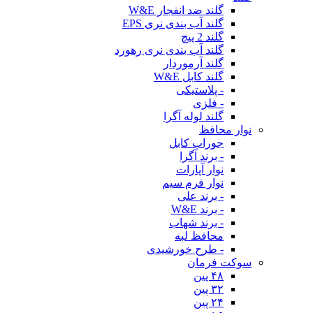
گلند ضد انفجار W&E
گلند آب بندی نری EPS
گلند 2 پیچ
گلند آب بندی نری رهورد
گلند آرموردار
گلند کابل W&E
- پلاستیکی
- فلزی
گلند لوله آگرا
نوار محافظ
جوراب کابل
- برند آگرا
نوار آپارات
نوار فرم سیم
- برند علی
- برند W&E
- برند شهاب
محافظ لبه
- طرح خورشیدی
سوکت فرمان
۴۸ پین
۳۲ پین
۲۴ پین