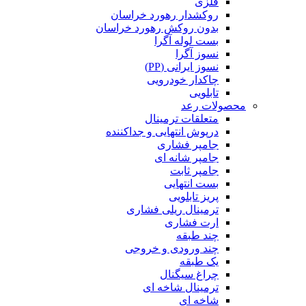
فلزی
روکشدار رهورد خراسان
بدون روکش رهورد خراسان
بست لوله آگرا
نسوز آگرا
نسوز ایرانی (PP)
چاکدار خودرویی
تابلویی
محصولات رعد
متعلقات ترمینال
درپوش انتهایی و جداکننده
جامپر فشاری
جامپر شانه ای
جامپر ثابت
بست انتهایی
پریز تابلویی
ترمینال ریلی فشاری
ارت فشاری
چند طبقه
چند ورودی و خروجی
یک طبقه
چراغ سیگنال
ترمینال شاخه ای
شاخه ای