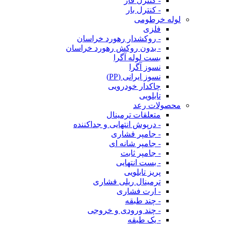
- کنترل فاز
- کنترل بار
لوله خرطومی
فلزی
- روکشدار رهورد خراسان
- بدون روکش رهورد خراسان
بست لوله آگرا
نسوز آگرا
نسوز ایرانی (PP)
چاکدار خودرویی
تابلویی
محصولات رعد
متعلقات ترمینال
- درپوش انتهایی و جداکننده
- جامپر فشاری
- جامپر شانه ای
- جامپر ثابت
- بست انتهایی
پریز تابلویی
ترمینال ریلی فشاری
- ارت فشاری
- چند طبقه
- چند ورودی و خروجی
- یک طبقه