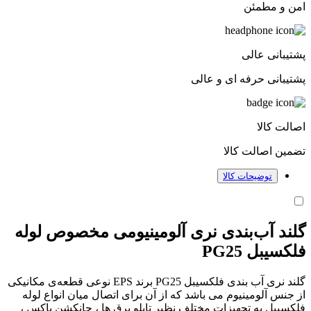
امن و مطمئن
پشتیبانی عالی
پشتیبانی حرفه ای و عالی
اصالت کالا
تضمین اصالت کالا
توضیحات کالا
گلند آب‌بندی نری آلومینیومی مخصوص لوله
فلکسیبل PG25
گلند نری آب بندی فلکسیبل PG25 برند EPS نوعی
قطعه‌ی مکانیکی
از جنس آلومینیوم می باشد که از آن برای اتصال میان انواع لوله
فلکسیبل به تجهیزات مختلف نظیر تابلو برق ها ،
جانکشن باکس ،