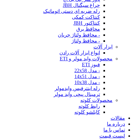
چراغ سیگنال JBH
رله ضربه ای دستی اتوماتیک
کنتاکت کمکی
کنتاکتور JBH
محافظ برق
- محافظ ولتاژ جریان
- محافظ ولتاژ
ابزار آلات
انواع ابزار آلات رادن
محصولات واید مولر و ETI
فیوز ETI
- مدل 22x58
- مدل 14x51
- مدل 10x38
رله اینترفیس وایدمولر
ترمینال پیچی واید مولر
محصولات کلوته
رابط کلوته
کابلشو کلوته
مقالات
درباره ما
تماس با ما
لیست قیمت