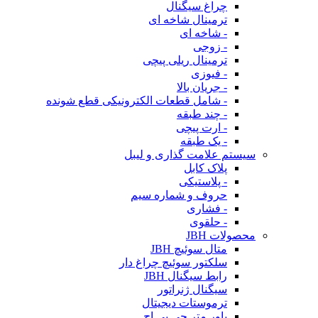
چراغ سیگنال
ترمینال شاخه ای
- شاخه ای
- زوجی
ترمینال ریلی پیچی
- فیوزی
- جریان بالا
- شامل قطعات الکترونیکی قطع شونده
- چند طبقه
- ارت پیچی
- یک طبقه
سیستم علامت گذاری و لیبل
پلاک کابل
- پلاستیکی
حروف و شماره سیم
- فشاری
- حلقوی
محصولات JBH
متال سوئیچ JBH
سلکتور سوئیچ چراغ دار
رابط سیگنال JBH
سیگنال ژنراتور
ترموستات دیجیتال
پاور متر جی بی اچ