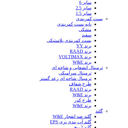
سایز 6
سایز 2.5
سایز 1.5
بست کمربندی
پایه بست کمربندی
مشکی
سفید
بست کمربندی پلاستیکی
برند YY
برند RAAD
برند VOLTIMAX
برند W&E
ترمینال انشعابی و شاخه ای
ترمینال سرامیکی
ترمینال شاخه ای رعد گستر
طرح شفاف
برند RAAD
برند W&E
طرح کدر
برند W&E
گلند
گلند ضد انفجار W&E
گلند آب بندی نری EPS
گلند 2 پیچ