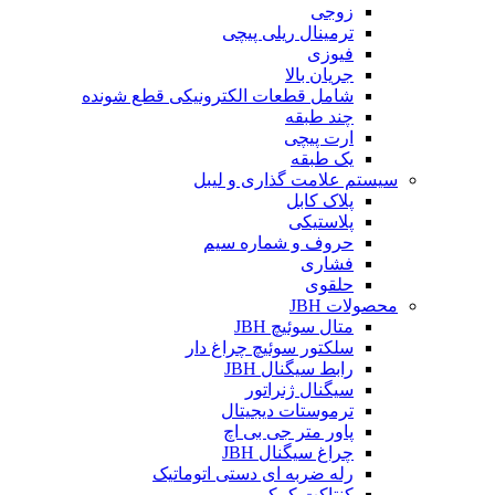
زوجی
ترمینال ریلی پیچی
فیوزی
جریان بالا
شامل قطعات الکترونیکی قطع شونده
چند طبقه
ارت پیچی
یک طبقه
سیستم علامت گذاری و لیبل
پلاک کابل
پلاستیکی
حروف و شماره سیم
فشاری
حلقوی
محصولات JBH
متال سوئیچ JBH
سلکتور سوئیچ چراغ دار
رابط سیگنال JBH
سیگنال ژنراتور
ترموستات دیجیتال
پاور متر جی بی اچ
چراغ سیگنال JBH
رله ضربه ای دستی اتوماتیک
کنتاکت کمکی