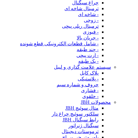
چراغ سیگنال
ترمینال شاخه ای
- شاخه ای
- زوجی
ترمینال ریلی پیچی
- فیوزی
- جریان بالا
- شامل قطعات الکترونیکی قطع شونده
- چند طبقه
- ارت پیچی
- یک طبقه
سیستم علامت گذاری و لیبل
پلاک کابل
- پلاستیکی
حروف و شماره سیم
- فشاری
- حلقوی
محصولات JBH
متال سوئیچ JBH
سلکتور سوئیچ چراغ دار
رابط سیگنال JBH
سیگنال ژنراتور
ترموستات دیجیتال
پاور متر جی بی اچ