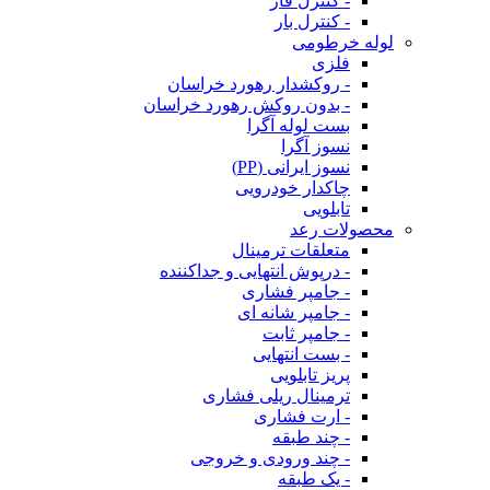
- کنترل فاز
- کنترل بار
لوله خرطومی
فلزی
- روکشدار رهورد خراسان
- بدون روکش رهورد خراسان
بست لوله آگرا
نسوز آگرا
نسوز ایرانی (PP)
چاکدار خودرویی
تابلویی
محصولات رعد
متعلقات ترمینال
- درپوش انتهایی و جداکننده
- جامپر فشاری
- جامپر شانه ای
- جامپر ثابت
- بست انتهایی
پریز تابلویی
ترمینال ریلی فشاری
- ارت فشاری
- چند طبقه
- چند ورودی و خروجی
- یک طبقه