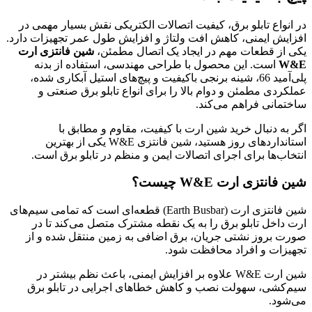
در انواع تابلو برق، کیفیت اتصالات الکتریکی نقش بسیار مهمی در
افزایش ایمنی، کاهش افت ولتاژ و افزایش طول عمر تجهیزات دارد.
یکی از قطعات مهم در ایجاد یک اتصال مطمئن،
شین فانتزی ارت
W&E
است. این محصول با طراحی مهندسی، استفاده از بدنه
پلی‌آمید 66، شینه برنجی باکیفیت و پیچ‌های استیل آبکاری شده،
عملکردی مطمئن و دوام بالا را برای انواع تابلو برق صنعتی و
ساختمانی فراهم می‌کند.
اگر به دنبال خرید شین ارت با کیفیت، مقاوم و مطابق با
استانداردهای روز هستید، شین فانتزی W&E یکی از بهترین
انتخاب‌ها برای اجرای اتصالات ایمن و منظم در تابلو برق است.
شین فانتزی ارت W&E چیست؟
شین فانتزی ارت (Earth Busbar) قطعه‌ای است که تمامی سیم‌های
ارت داخل تابلو برق را به یک نقطه مشترک متصل می‌کند تا در
صورت بروز نشتی جریان، برق اضافی به زمین منتقل شده و از
تجهیزات و افراد محافظت شود.
شین ارت W&E علاوه بر افزایش ایمنی، باعث نظم بیشتر در
سیم‌کشی، سهولت نصب و کاهش خطاهای اجرایی در تابلو برق
می‌شود.