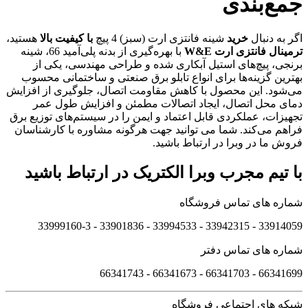
جمع‌بندی
اگر به دنبال
خرید
شینه فانتزی ارت (سبز) 4 پیچ
با کیفیت بالا
هستید،
ترمینال فانتزی ارت W&E
با بهره‌گیری از بدنه پلی‌آمید 66، شینه
برنجی، پیچ‌های استیل آبکاری شده و طراحی مهندسی، یکی از
بهترین گزینه‌ها برای انواع تابلو برق صنعتی و ساختمانی محسوب
می‌شود. این محصول با کاهش مقاومت اتصال، جلوگیری از افزایش
دمای محل اتصال، ایجاد اتصالات مطمئن و افزایش طول عمر
تجهیزات، عملکردی قابل اعتماد و ایمن را در سیستم‌های توزیع برق
فراهم می‌کند. شما می توانید جهت هرگونه مشاوره با کارشناسان
فروش ما در وبرا در ارتباط باشید.
با تیم مجرب وبرا الکتریک در ارتباط باشید
شماره های تماس فروشگاه
33914059 - 33942315 - 33994533 - 33901836 - 33999160-3 ​
شماره های تماس دفتر
66341699 - 66341703 - 66341673 - 66341743
شبکه های اجتماعی فروشگاه