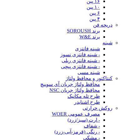
۱۶ پین
۱۰ پین
۶ پین
۴ پین
دریچه فن
برند SOROUSH
برند W&E
شینه
شینه فانتزی
- شینه فانتزی نسوز
- شینه فانتزی ریلی
- شینه فانتزی پیچی
شینه مسی
کنتاکتور و محافظ ولتاژ
محافظ ولتاژ جریان آی سوییچ
محافظ ولتاژ جریان NSC
طرح تله مکانیک
طرح اشنایدر
روکش حرارتی
مصرف عمومی WOER
- ارت (سبز/زرد)
- شفاف
- رنگی (قرمز-آبی-زرد)
- مشکی