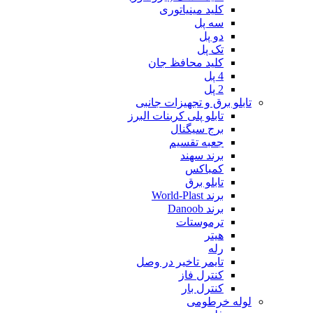
کلید مینیاتوری
سه پل
دو پل
تک پل
کلید محافظ جان
4 پل
2 پل
تابلو برق و تجهیزات جانبی
تابلو پلی کربنات البرز
برج سیگنال
جعبه تقسیم
برند سهند
کمباکس
تابلو برق
برند World-Plast
برند Danoob
ترموستات
هیتر
رله
تایمر تاخیر در وصل
کنترل فاز
کنترل بار
لوله خرطومی