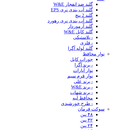
گلند ضد انفجار W&E
گلند آب بندی نری EPS
گلند 2 پیچ
گلند آب بندی نری رهورد
گلند آرموردار
گلند کابل W&E
- پلاستیکی
- فلزی
گلند لوله آگرا
نوار محافظ
جوراب کابل
- برند آگرا
نوار آپارات
نوار فرم سیم
- برند علی
- برند W&E
- برند شهاب
محافظ لبه
- طرح خورشیدی
سوکت فرمان
۴۸ پین
۳۲ پین
۲۴ پین