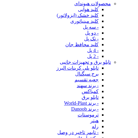
محصولات هیوندای
کلید هوایی
کلید خشک (ایزولاتور)
کلید مینیاتوری
- سه پل
- دو پل
- تک پل
کلید محافظ جان
- 4 پل
- 2 پل
تابلو برق و تجهیزات جانبی
تابلو پلی کربنات البرز
برج سیگنال
جعبه تقسیم
- برند سهند
کمباکس
تابلو برق
- برند World-Plast
- برند Danoob
ترموستات
هیتر
رله
- تایمر تاخیر در وصل