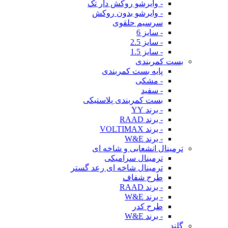
- وایرشو روکش دار تک
- وایرشو بدون روکش
سرسیم حلقوی
- سایز 6
- سایز 2.5
- سایز 1.5
بست کمربندی
پایه بست کمربندی
- مشکی
- سفید
بست کمربندی پلاستیکی
- برند YY
- برند RAAD
- برند VOLTIMAX
- برند W&E
ترمینال انشعابی و شاخه ای
ترمینال سرامیکی
ترمینال شاخه ای رعد گستر
طرح شفاف
- برند RAAD
- برند W&E
طرح کدر
- برند W&E
گلند