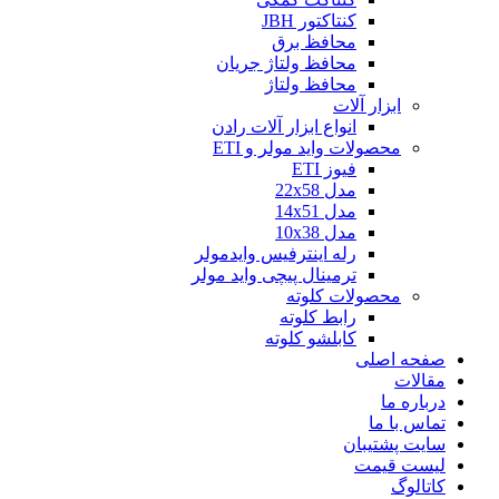
کنتاکتور JBH
محافظ برق
محافظ ولتاژ جریان
محافظ ولتاژ
ابزار آلات
انواع ابزار آلات رادن
محصولات واید مولر و ETI
فیوز ETI
مدل 22x58
مدل 14x51
مدل 10x38
رله اینترفیس وایدمولر
ترمینال پیچی واید مولر
محصولات کلوته
رابط کلوته
کابلشو کلوته
صفحه اصلی
مقالات
درباره ما
تماس با ما
سایت پشتیبان
لیست قیمت
کاتالوگ