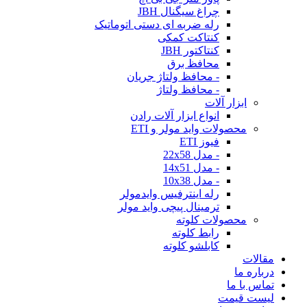
چراغ سیگنال JBH
رله ضربه ای دستی اتوماتیک
کنتاکت کمکی
کنتاکتور JBH
محافظ برق
- محافظ ولتاژ جریان
- محافظ ولتاژ
ابزار آلات
انواع ابزار آلات رادن
محصولات واید مولر و ETI
فیوز ETI
- مدل 22x58
- مدل 14x51
- مدل 10x38
رله اینترفیس وایدمولر
ترمینال پیچی واید مولر
محصولات کلوته
رابط کلوته
کابلشو کلوته
مقالات
درباره ما
تماس با ما
لیست قیمت