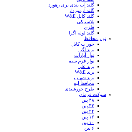
گلند آب بندی نری رهورد
گلند آرموردار
گلند کابل W&E
پلاستیکی
فلزی
گلند لوله آگرا
نوار محافظ
جوراب کابل
برند آگرا
نوار آپارات
نوار فرم سیم
برند علی
برند W&E
برند شهاب
محافظ لبه
طرح خورشیدی
سوکت فرمان
۴۸ پین
۳۲ پین
۲۴ پین
۱۶ پین
۱۰ پین
۶ پین