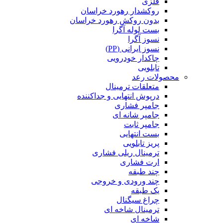
فلزی
روکشدار رهورد خراسان
بدون روکش رهورد خراسان
بست لوله آگرا
نسوز آگرا
نسوز ایرانی (PP)
چاکدار خودرویی
تابلویی
محصولات رعد
متعلقات ترمینال
درپوش انتهایی و جداکننده
جامپر فشاری
جامپر شانه ای
جامپر ثابت
بست انتهایی
پریز تابلویی
ترمینال ریلی فشاری
ارت فشاری
چند طبقه
چند ورودی و خروجی
یک طبقه
چراغ سیگنال
ترمینال شاخه ای
شاخه ای