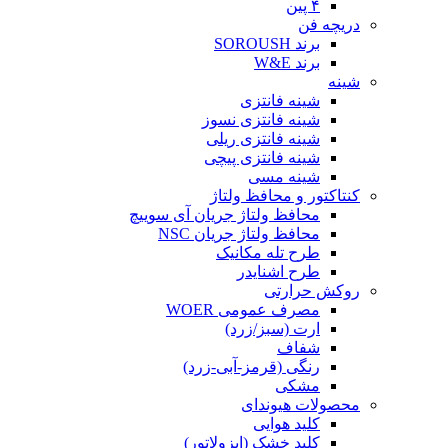
۴ پین
دریچه فن
برند SOROUSH
برند W&E
شینه
شینه فانتزی
شینه فانتزی نسوز
شینه فانتزی ریلی
شینه فانتزی پیچی
شینه مسی
کنتاکتور و محافظ ولتاژ
محافظ ولتاژ جریان آی سوییچ
محافظ ولتاژ جریان NSC
طرح تله مکانیک
طرح اشنایدر
روکش حرارتی
مصرف عمومی WOER
ارت (سبز/زرد)
شفاف
رنگی (قرمز-آبی-زرد)
مشکی
محصولات هیوندای
کلید هوایی
کلید خشک (ایزولاتور)