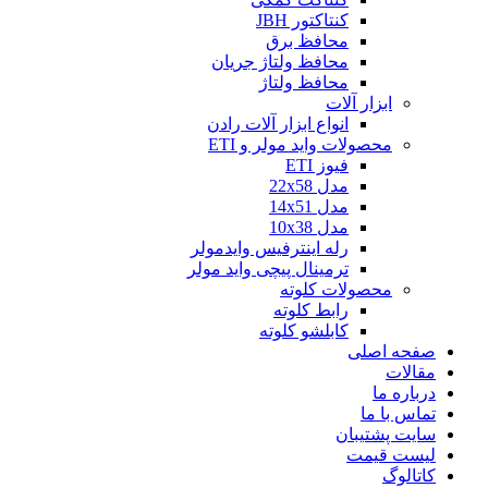
کنتاکتور JBH
محافظ برق
محافظ ولتاژ جریان
محافظ ولتاژ
ابزار آلات
انواع ابزار آلات رادن
محصولات واید مولر و ETI
فیوز ETI
مدل 22x58
مدل 14x51
مدل 10x38
رله اینترفیس وایدمولر
ترمینال پیچی واید مولر
محصولات کلوته
رابط کلوته
کابلشو کلوته
صفحه اصلی
مقالات
درباره ما
تماس با ما
سایت پشتیبان
لیست قیمت
کاتالوگ