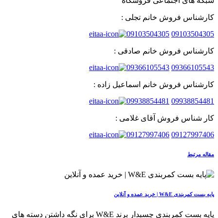
شبکه های اجتماعی فروشگاه
کارشناس فروش خانم تجلی :
09103504305
09103504305
کارشناس فروش خانم صادقی :
09366105543
09366105543
کارشناس فروش خانم اسماعیل زاده :
09938854481
09938854481
کار شناس فروش آقای غلامی :
09127997406
09127997406
مقاله مرتبط
پایه بست کمربندی W&E | خرید عمده و آنلاین
پایه بست کمربندی چسبدار برند W&E برای نگه داشتن دسته های