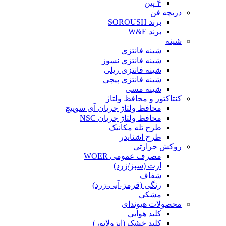
۴ پین
دریچه فن
برند SOROUSH
برند W&E
شینه
شینه فانتزی
شینه فانتزی نسوز
شینه فانتزی ریلی
شینه فانتزی پیچی
شینه مسی
کنتاکتور و محافظ ولتاژ
محافظ ولتاژ جریان آی سوییچ
محافظ ولتاژ جریان NSC
طرح تله مکانیک
طرح اشنایدر
روکش حرارتی
مصرف عمومی WOER
ارت (سبز/زرد)
شفاف
رنگی (قرمز-آبی-زرد)
مشکی
محصولات هیوندای
کلید هوایی
کلید خشک (ایزولاتور)