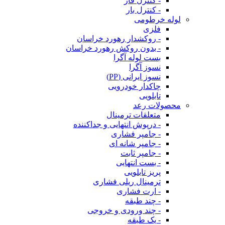
- کنترل فاز
- کنترل بار
لوله خرطومی
فلزی
- روکشدار رهورد خراسان
- بدون روکش رهورد خراسان
بست لوله آگرا
نسوز آگرا
نسوز ایرانی (PP)
چاکدار خودرویی
تابلویی
محصولات رعد
متعلقات ترمینال
- درپوش انتهایی و جداکننده
- جامپر فشاری
- جامپر شانه ای
- جامپر ثابت
- بست انتهایی
پریز تابلویی
ترمینال ریلی فشاری
- ارت فشاری
- چند طبقه
- چند ورودی و خروجی
- یک طبقه