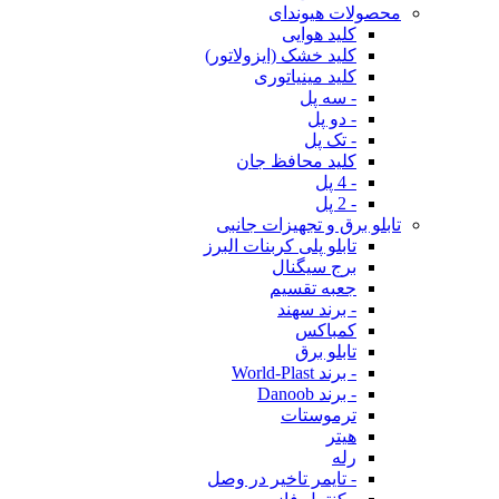
محصولات هیوندای
کلید هوایی
کلید خشک (ایزولاتور)
کلید مینیاتوری
- سه پل
- دو پل
- تک پل
کلید محافظ جان
- 4 پل
- 2 پل
تابلو برق و تجهیزات جانبی
تابلو پلی کربنات البرز
برج سیگنال
جعبه تقسیم
- برند سهند
کمباکس
تابلو برق
- برند World-Plast
- برند Danoob
ترموستات
هیتر
رله
- تایمر تاخیر در وصل