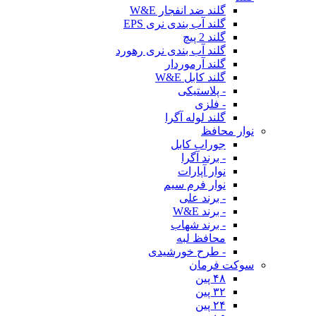
گلند ضد انفجار W&E
گلند آب بندی نری EPS
گلند 2 پیچ
گلند آب بندی نری رهورد
گلند آرموردار
گلند کابل W&E
- پلاستیکی
- فلزی
گلند لوله آگرا
نوار محافظ
جوراب کابل
- برند آگرا
نوار آپارات
نوار فرم سیم
- برند علی
- برند W&E
- برند شهاب
محافظ لبه
- طرح خورشیدی
سوکت فرمان
۴۸ پین
۳۲ پین
۲۴ پین