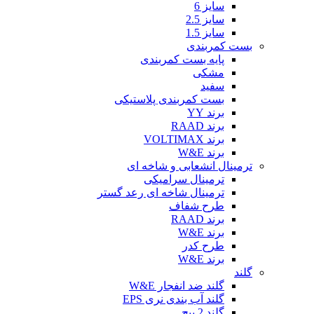
سایز 6
سایز 2.5
سایز 1.5
بست کمربندی
پایه بست کمربندی
مشکی
سفید
بست کمربندی پلاستیکی
برند YY
برند RAAD
برند VOLTIMAX
برند W&E
ترمینال انشعابی و شاخه ای
ترمینال سرامیکی
ترمینال شاخه ای رعد گستر
طرح شفاف
برند RAAD
برند W&E
طرح کدر
برند W&E
گلند
گلند ضد انفجار W&E
گلند آب بندی نری EPS
گلند 2 پیچ