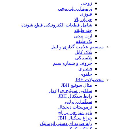
زوجی
ترمینال ریلی پیچی
فیوزی
جریان بالا
شامل قطعات الکترونیکی قطع شونده
چند طبقه
ارت پیچی
یک طبقه
سیستم علامت گذاری و لیبل
پلاک کابل
پلاستیکی
حروف و شماره سیم
فشاری
حلقوی
محصولات JBH
متال سوئیچ JBH
سلکتور سوئیچ چراغ دار
رابط سیگنال JBH
سیگنال ژنراتور
ترموستات دیجیتال
پاور متر جی بی اچ
چراغ سیگنال JBH
رله ضربه ای دستی اتوماتیک
کنتاکت کمکی