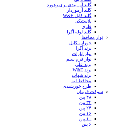
گلند آب بندی نری رهورد
گلند آرموردار
گلند کابل W&E
پلاستیکی
فلزی
گلند لوله آگرا
نوار محافظ
جوراب کابل
برند آگرا
نوار آپارات
نوار فرم سیم
برند علی
برند W&E
برند شهاب
محافظ لبه
طرح خورشیدی
سوکت فرمان
۴۸ پین
۳۲ پین
۲۴ پین
۱۶ پین
۱۰ پین
۶ پین