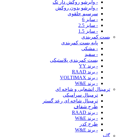
- وایرشو روکش دار تک
- وایرشو بدون روکش
سرسیم حلقوی
- سایز 6
- سایز 2.5
- سایز 1.5
بست کمربندی
پایه بست کمربندی
- مشکی
- سفید
بست کمربندی پلاستیکی
- برند YY
- برند RAAD
- برند VOLTIMAX
- برند W&E
ترمینال انشعابی و شاخه ای
ترمینال سرامیکی
ترمینال شاخه ای رعد گستر
طرح شفاف
- برند RAAD
- برند W&E
طرح کدر
- برند W&E
گلند