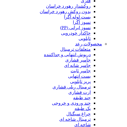
فلزی
روکشدار رهورد خراسان
بدون روکش رهورد خراسان
بست لوله آگرا
نسوز آگرا
نسوز ایرانی (PP)
چاکدار خودرویی
تابلویی
محصولات رعد
متعلقات ترمینال
درپوش انتهایی و جداکننده
جامپر فشاری
جامپر شانه ای
جامپر ثابت
بست انتهایی
پریز تابلویی
ترمینال ریلی فشاری
ارت فشاری
چند طبقه
چند ورودی و خروجی
یک طبقه
چراغ سیگنال
ترمینال شاخه ای
شاخه ای