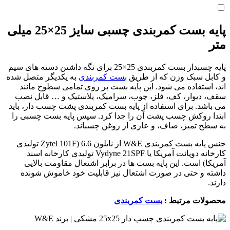
پایه بست کمربندی چسبی سایز 25×25 میلی
متر
پایه چسبدار بست کمربندی 25×25 برای نگه داشتن دسته های سیم
و کابل سبک وزن که از طریق
بست کمربندی
به یکدیگر متصل شده
اند، استفاده می شود. این پایه بست بر روی تمامی سطوح مانند
سقف، دیوار، کف، فلز، چوب، سرامیک، پلاستیک و … قابل نصب
می باشد. برای استفاده از پایه بست کمربندی پشت چسب دار، باید
ابتدا روکش چسب پشت آن را جدا کرد. سپس پایه بست چسبی را
به سطح تمیز، صاف، و عاری از روغن چسباند.
جنس پایه بست کمربندی W&E از نایلون 6.6 (Zytel 101F تولیدی
کارخانه دوپانت آمریکا یا Vydyne 21SPF تولیدی کارخانه اسند
آمریکا) است. این پایه بست ها در برابر اشتعال مقاومت بالایی
داشته و حتی در صورت اشتعال نیز قابلیت خود خاموش شونده
دارند.
محصولات مرتبط :
بست کمربندی