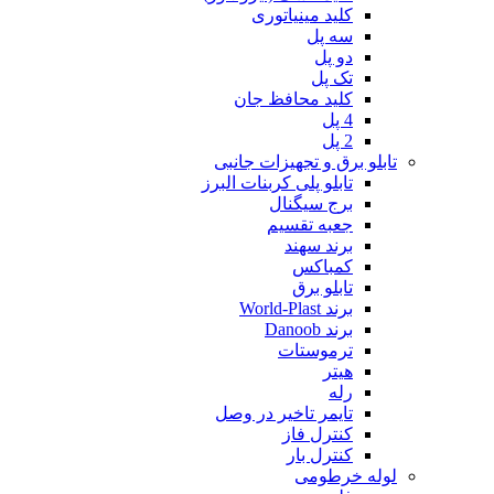
کلید مینیاتوری
سه پل
دو پل
تک پل
کلید محافظ جان
4 پل
2 پل
تابلو برق و تجهیزات جانبی
تابلو پلی کربنات البرز
برج سیگنال
جعبه تقسیم
برند سهند
کمباکس
تابلو برق
برند World-Plast
برند Danoob
ترموستات
هیتر
رله
تایمر تاخیر در وصل
کنترل فاز
کنترل بار
لوله خرطومی