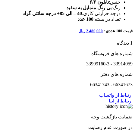
جنس:
نایلون ۶/۶
رنگ:
بی رنگ متمایل به سفید
درجه حرارتی کاری:
40 – الی 85+ درجه سانتی گراد
تعداد در بسته:
100 عدد
قیمت 100 عددی :
2,480,000 ریال
1 دیدگاه
شماره های فروشگاه
33914059 - 33999160-3
شماره های دفتر
66341673 - 66341743
ارتباط از واتساپ
ارتباط از ایتا
ضمانت بازگشت وجه
در صورت عدم رضایت