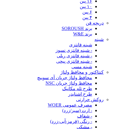
۱۶ پین
۱۰ پین
۶ پین
۴ پین
دریچه فن
برند SOROUSH
برند W&E
شینه
شینه فانتزی
- شینه فانتزی نسوز
- شینه فانتزی ریلی
- شینه فانتزی پیچی
شینه مسی
کنتاکتور و محافظ ولتاژ
محافظ ولتاژ جریان آی سوییچ
محافظ ولتاژ جریان NSC
طرح تله مکانیک
طرح اشنایدر
روکش حرارتی
مصرف عمومی WOER
- ارت (سبز/زرد)
- شفاف
- رنگی (قرمز-آبی-زرد)
- مشکی