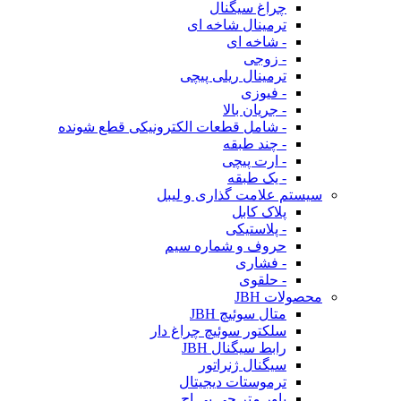
چراغ سیگنال
ترمینال شاخه ای
- شاخه ای
- زوجی
ترمینال ریلی پیچی
- فیوزی
- جریان بالا
- شامل قطعات الکترونیکی قطع شونده
- چند طبقه
- ارت پیچی
- یک طبقه
سیستم علامت گذاری و لیبل
پلاک کابل
- پلاستیکی
حروف و شماره سیم
- فشاری
- حلقوی
محصولات JBH
متال سوئیچ JBH
سلکتور سوئیچ چراغ دار
رابط سیگنال JBH
سیگنال ژنراتور
ترموستات دیجیتال
پاور متر جی بی اچ