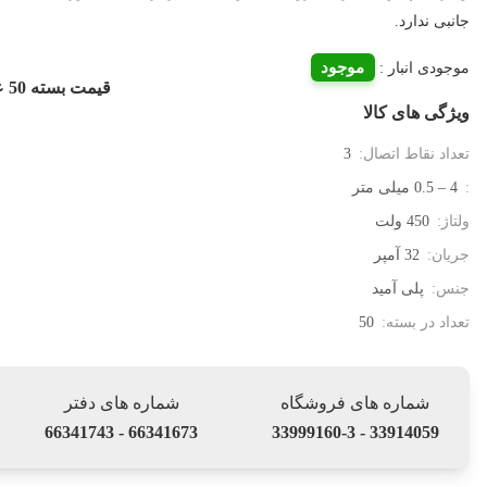
جانبی ندارد.
موجود
موجودی انبار :
قیمت بسته 50 عددی :
ویژگی های کالا
تعداد نقاط اتصال:
3
:
4 – 0.5 میلی متر
ولتاژ:
450 ولت
جریان:
32 آمپر
جنس:
پلی آمید
تعداد در بسته:
50
شماره های فروشگاه
شماره های دفتر
66341673 - 66341743
33914059 - 33999160-3