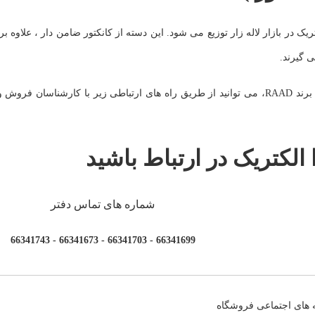
 در بازار لاله زار توزیع می شود. این دسته از کانکتور ضامن دار ، علاوه ب
ی گیرند.
(RSPT4-3) برند RAAD، می توانید از طریق راه های ارتباطی زیر با کارشناسان فرو
 الکتریک در ارتباط باشید
شماره های تماس دفتر
66341699 - 66341703 - 66341673 - 66341743
 های اجتماعی فروشگاه