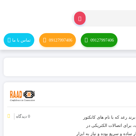
09127997406
09127997406
تماس با ما
0 دیدگاه
 مدل RSPT4-3 : ترمینال انشعابی برند رعد که با نام های کانکتور
، برای اتصالات الکتریکی در
ن به کار می رود. نصب و استفاده از ترمینال کانکتور 1 به 3 بسیار ساده و سریع بوده و نیاز به ابزار