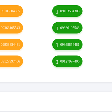
09103504305
09103504305
09366105543
09366105543
09938854481
09938854481
09127997406
09127997406