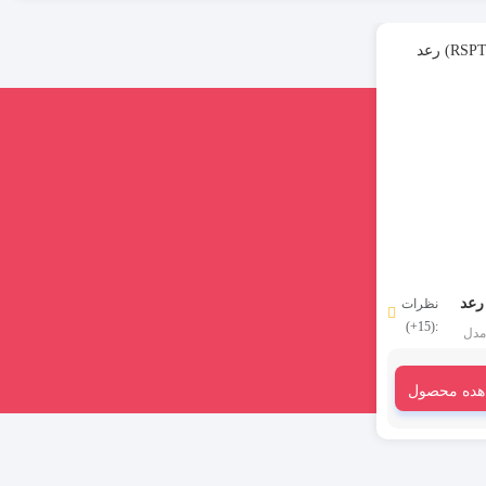
نظرات
:(15+)
خانه رعد مدل
 نام
هده محصول
است،
 کار
می رود. نصب و استفاده از ترمینال کانکتور 1 به 2
بی