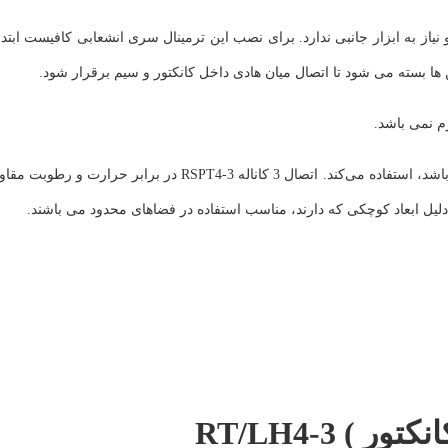
سیار ساده، ایمن و سریع بوده و نیاز به ابزار جانبی ندارد. برای نصب این ترمینال سری انشعابی کافیست 
ا بسته می شود تا اتصال میان هادی داخل کانکتور و سیم برقرار شود.
م نمی باشد.
ترمینال انشعابی از تکنولوژی Cage Clamp که مکانیزم فنری و ضدلرزه می‌باشد، استفاده می‌کند. اتصال 3 کاناله 
ه دلیل ابعاد کوچکی که دارند، مناسب استفاده در فضاهای محدود می باشند.
) RT/LH4-3