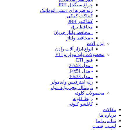
چراغ سیگنال JBH
رله ضربه ای دستی اتوماتیک
کنتاکت کمکی
کنتاکتور JBH
محافظ برق
- محافظ ولتاژ جریان
- محافظ ولتاژ
ابزار آلات
انواع ابزار آلات رادن
محصولات واید مولر و ETI
فیوز ETI
- مدل 22x58
- مدل 14x51
- مدل 10x38
رله اینترفیس وایدمولر
ترمینال پیچی واید مولر
محصولات کلوته
رابط کلوته
کابلشو کلوته
مقالات
درباره ما
تماس با ما
لیست قیمت