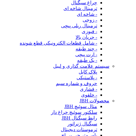
چراغ سیگنال
ترمینال شاخه ای
- شاخه ای
- زوجی
ترمینال ریلی پیچی
- فیوزی
- جریان بالا
- شامل قطعات الکترونیکی قطع شونده
- چند طبقه
- ارت پیچی
- یک طبقه
سیستم علامت گذاری و لیبل
پلاک کابل
- پلاستیکی
حروف و شماره سیم
- فشاری
- حلقوی
محصولات JBH
متال سوئیچ JBH
سلکتور سوئیچ چراغ دار
رابط سیگنال JBH
سیگنال ژنراتور
ترموستات دیجیتال
پاور متر جی بی اچ