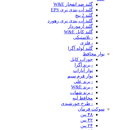
گلند ضد انفجار W&E
گلند آب بندی نری EPS
گلند 2 پیچ
گلند آب بندی نری رهورد
گلند آرموردار
گلند کابل W&E
- پلاستیکی
- فلزی
گلند لوله آگرا
نوار محافظ
جوراب کابل
- برند آگرا
نوار آپارات
نوار فرم سیم
- برند علی
- برند W&E
- برند شهاب
محافظ لبه
- طرح خورشیدی
سوکت فرمان
۴۸ پین
۳۲ پین
۲۴ پین