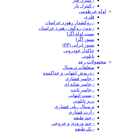
- کنترل فاز
- کنترل بار
لوله خرطومی
فلزی
- روکشدار رهورد خراسان
- بدون روکش رهورد خراسان
بست لوله آگرا
نسوز آگرا
نسوز ایرانی (PP)
چاکدار خودرویی
تابلویی
محصولات رعد
متعلقات ترمینال
- درپوش انتهایی و جداکننده
- جامپر فشاری
- جامپر شانه ای
- جامپر ثابت
- بست انتهایی
پریز تابلویی
ترمینال ریلی فشاری
- ارت فشاری
- چند طبقه
- چند ورودی و خروجی
- یک طبقه