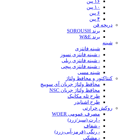
۱۶ پین
۱۰ پین
۶ پین
۴ پین
دریچه فن
برند SOROUSH
برند W&E
شینه
شینه فانتزی
- شینه فانتزی نسوز
- شینه فانتزی ریلی
- شینه فانتزی پیچی
شینه مسی
کنتاکتور و محافظ ولتاژ
محافظ ولتاژ جریان آی سوییچ
محافظ ولتاژ جریان NSC
طرح تله مکانیک
طرح اشنایدر
روکش حرارتی
مصرف عمومی WOER
- ارت (سبز/زرد)
- شفاف
- رنگی (قرمز-آبی-زرد)
- مشکی