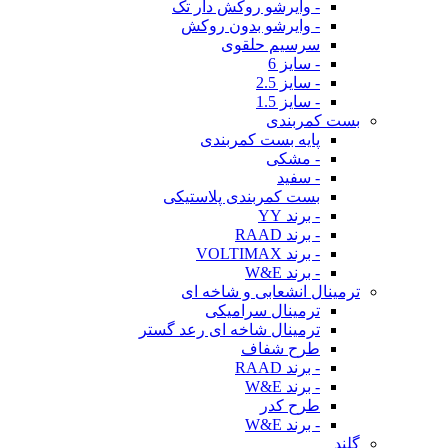
- وایرشو روکش دار تک
- وایرشو بدون روکش
سرسیم حلقوی
- سایز 6
- سایز 2.5
- سایز 1.5
بست کمربندی
پایه بست کمربندی
- مشکی
- سفید
بست کمربندی پلاستیکی
- برند YY
- برند RAAD
- برند VOLTIMAX
- برند W&E
ترمینال انشعابی و شاخه ای
ترمینال سرامیکی
ترمینال شاخه ای رعد گستر
طرح شفاف
- برند RAAD
- برند W&E
طرح کدر
- برند W&E
گلند