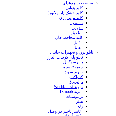
محصولات هیوندای
کلید هوایی
کلید خشک (ایزولاتور)
کلید مینیاتوری
- سه پل
- دو پل
- تک پل
کلید محافظ جان
- 4 پل
- 2 پل
تابلو برق و تجهیزات جانبی
تابلو پلی کربنات البرز
برج سیگنال
جعبه تقسیم
- برند سهند
کمباکس
تابلو برق
- برند World-Plast
- برند Danoob
ترموستات
هیتر
رله
- تایمر تاخیر در وصل