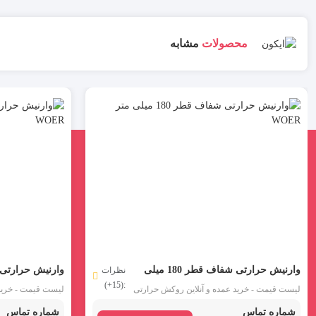
محصولات
مشابه
وارنیش حرارتی شفاف قطر 180 میلی
نظرات
:(15+)
متر WOER
متر WOER
لیست قیمت - خرید عمده و آنلاین روکش حرارتی
لیست قیمت - خرید 
شفاف سایز 180 مدل SGP180CR برند WOER :
شماره تماس
شماره تماس
وارنیش حرارتی بی رنگ قطر 180 میلی متر یکی