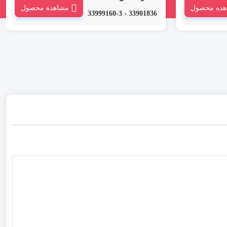
هده محصول
مشاهده محصول
 روکش
از انواع روکش حرارتی است که با نام های روکش
33901836 - 33999160-3
ی نیز
حرارتی، شیرینگ حرارتی یا ترموفیت حرارتی نیز
در بازار نامیده می شود.