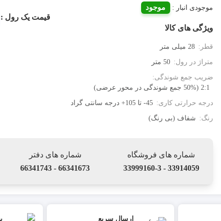
موجود
موجودی انبار :
قیمت یک رول :
ویژگی های کالا
قطر:
28 میلی متر
متراژ در رول:
50 متر
ضریب جمع شوندگی:
2:1 (50% جمع شوندگی در محور عرضی)
درجه حرارتی کاری:
45- تا 105+ درجه سانتی گراد
رنگ:
شفاف (بی رنگ)
شماره های فروشگاه
شماره های دفتر
66341673 - 66341743
33914059 - 33999160-3
ارسال سریع
پ