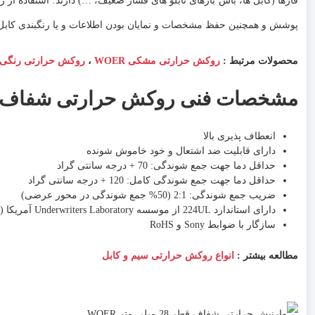
فازها (کابل ها، باس بارهای تابلو های فشار ضعیف، …) دارند. استفاده 
پوشش و همچنین حفظ مشخصات و نمایان بودن اطلاعات و یا رنگبندی کاب
محصولات مرتبط :
روکش حرارتی مشکی WOER
،
روکش حرارتی رنگی WOER
مشخصات فنی روکش حرارتی شفاف قطر 28 میلیمت
انعطاف پذیری بالا
دارای قابلیت ضد اشتعال و خود خاموش شونده
حداقل دما جهت جمع شوندگی: 70 + درجه سانتی گراد
حداقل دما جهت جمع شوندگی کامل: 120 + درجه سانتی گراد
ضریب جمع شوندگی: 2:1 (50% جمع شوندگی در محور عرضی)
دارای استاندارد 224UL از موسسه Underwriters Laboratory آمریکا (به شماره ثبت E 203950)
سازگار با ضوابط Sony و RoHS
مطالعه بیشتر :
انواع روکش حرارتی سیم و کابل