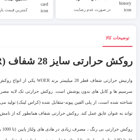
در صورت عدم رضایت
کمترین قیمت بازا
توضیحات کالا
روکش حرارتی سایز 28 شفاف (SGP028CR)
سرسیم ها و کابل های بدون پوشش است. روکش حرارتی تک لایه مصرف عم
شناخته شده است، از پلی الفین پیوند-متقابل شده (کراس لینک) تولید م
تواند به عنوان عایق عمل کند. روکش حرارتی شفاف همانطور که از نامش 
روکش حرارتی بی رنگ ، مصرف زیادی در هادی های ولتاژ پایین (تا 1000 ولت) برای اهداف عایق بندی (عایق کاری سرسیم، کابلشو، باس بار