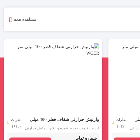
مشاهده همه
فاف قطر 120 میلی
وارنیش حرارتی شفاف قطر 100 میلی
نظرات
نظرات
:(15+)
:(15+)
متر WOER
رارتی
لیست قیمت - خرید عمده و آنلاین روکش حرارتی
شفاف سایز 120 مدل SGP120CR برند WOER :
شفاف سایز 100 مدل SGP100CR برند WOER :
شماره تماس
120 میلی متر یکی
وارنیش حرارتی بی رنگ قطر 100 میلی متر یکی