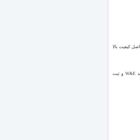
صل کیفیت بالا
روکش حرارتی WOER یکی از محصولات این مجموعه می باشد. برای استعلام قیمت وارنیش حرارتی شفاف قطر 28 میلیمتر مدل SGP028CR برند W&E و ثبت