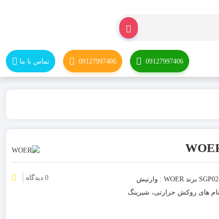
09127997406
09127997406
تماس با ما
0 دیدگاه
لیست قیمت - خرید عمده و آنلاین روکش حرارتی شفاف سایز 28 مدل SGP028CR برند WOER : وارنیش
ت که با نام های روکش حرارتی، شیرینگ