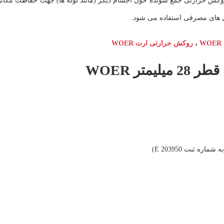
از روکش حرارتی جمع شونده حول اجسام دیگر (مانند لوله ها) جهت حفاظت مکا
ل های مصرفی استفاده می شود.
،
روکش حرارتی ارت WOER
ر WOER