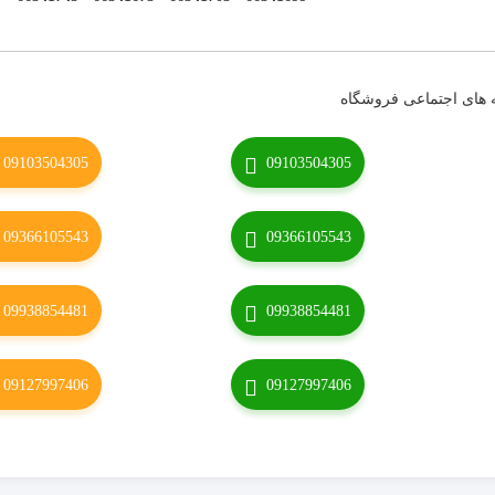
 های اجتماعی فروشگاه
09103504305
09103504305
09366105543
09366105543
09938854481
09938854481
09127997406
09127997406