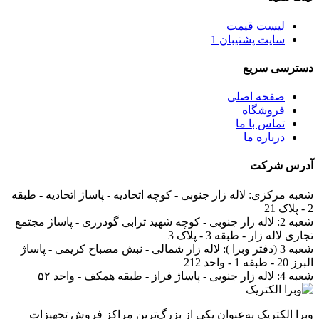
لیست قیمت
سایت پشتیبان 1
دسترسی سریع
صفحه اصلی
فروشگاه
تماس با ما
درباره ما
آدرس
شرکت
شعبه مرکزی:
لاله زار جنوبی - کوچه اتحادیه - پاساژ اتحادیه - طبقه
2 - پلاک 21
شعبه 2:
لاله زار جنوبی - کوچه شهید ترابی گودرزی - پاساژ مجتمع
تجاری لاله زار - طبقه 3 - پلاک 3
شعبه 3 (دفتر وبرا ):
لاله زار شمالی - نبش مصباح کریمی - پاساژ
البرز 20 - طبقه 1 - واحد 212
شعبه 4:
لاله زار جنوبی - پاساژ فراز - طبقه همکف - واحد ۵۲
وبرا الکتریک به‌عنوان یکی از بزرگ‌ترین مراکز فروش تجهیزات