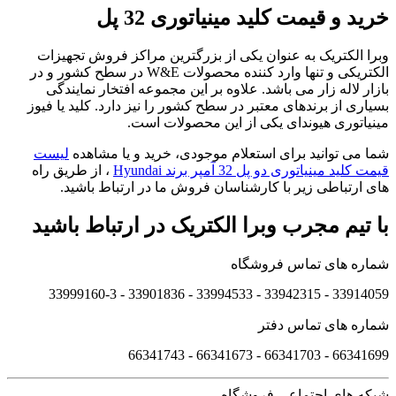
خرید و قیمت کلید مینیاتوری 32 پل
وبرا الکتریک به عنوان یکی از بزرگترین مراکز فروش تجهیزات
الکتریکی و تنها وارد کننده محصولات W&E در سطح کشور و در
بازار لاله زار می باشد. علاوه بر این مجموعه افتخار نمایندگی
بسیاری از برندهای معتبر در سطح کشور را نیز دارد. کلید یا فیوز
مینیاتوری هیوندای یکی از این محصولات است.
شما می توانید برای استعلام موجودی، خرید و یا مشاهده
لیست
قیمت کلید مینیاتوری دو پل 32 آمپر برند Hyundai
، از طریق راه
های ارتباطی زیر با کارشناسان فروش ما در ارتباط باشید.
با تیم مجرب وبرا الکتریک در ارتباط باشید
شماره های تماس فروشگاه
33914059 - 33942315 - 33994533 - 33901836 - 33999160-3 ​
شماره های تماس دفتر
66341699 - 66341703 - 66341673 - 66341743
شبکه های اجتماعی فروشگاه