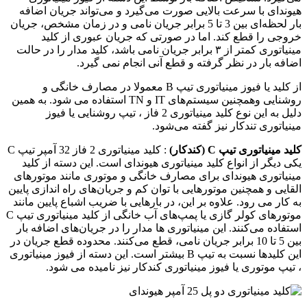
هیوندای با سرعت بالایی صورت می‌گیرد و می‌تواند جریان اضافه
بار لحظه‌ای بین 3 تا 5 برابر جریان نامی و در زمان مشخص، جریان
خروجی را قطع کند. اما در صورتی که جریان عبوری از کلید
مینیاتوری کمتر از ۳ برابر جریان نامی باشد، کلید مدار را در حالت
اضافه بار در نظر گرفته و قطع آنی انجام نمی گیرد.
از کلید یا فیوز مینیاتوری تیپ B معمولا در مصارف خانگی و
روشنایی وهمچنین سیستم‌های IT و TN استفاده می شود. به همین
دلیل به این نوع کلید مینیاتوری 2 فاز ، تیپ روشنایی یا فیوز
مینیاتوری تندکار نیز گفته می‌شود.
کلید مینیاتوری تیپ C (کندکار)
: کلید مینیاتوری 2 فاز 32 آمپر تیپ C
یکی دیگر از انواع کلید مینیاتوری هیوندای است. این دسته از کلید
مینیاتوری هیوندای برای مصارف خانگی و موتوری مانند موتورهای
القایی و همچنین موتورهایی با توان کم و جریان‌های راه اندازی پایین
به کار می رود. علاوه بر این، در بارهایی با ضریب اشباع پایین مانند
موتورهای کولر گازی یا پمپ‌های آب خانگی از کلید مینیاتوری تیپ C
استفاده می‌کنند. این مینیاتوری ها مدار را در جریان‌های اضافه بار
بین 5 تا 10 برابر جریان نامی، قطع می‌کنند. محدوده قطع جریان در
این کلیدها نسبت به تیپ B بیشتر است. این دسته از فیوز مینیاتوری
، تیپ موتوری یا فیوز مینیاتوری کندکار نیز نامیده می شود.