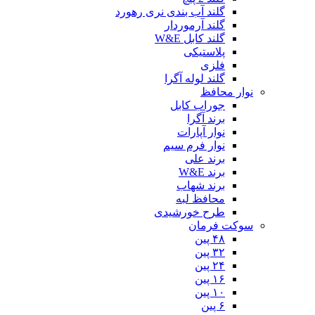
گلند آب بندی نری رهورد
گلند آرموردار
گلند کابل W&E
پلاستیکی
فلزی
گلند لوله آگرا
نوار محافظ
جوراب کابل
برند آگرا
نوار آپارات
نوار فرم سیم
برند علی
برند W&E
برند شهاب
محافظ لبه
طرح خورشیدی
سوکت فرمان
۴۸ پین
۳۲ پین
۲۴ پین
۱۶ پین
۱۰ پین
۶ پین