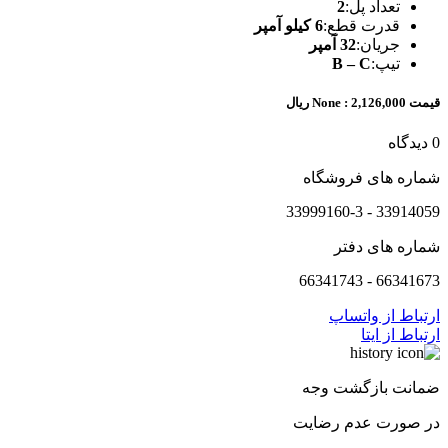
تعداد پل:
2
قدرت قطع:
6 کیلو آمپر
جریان:
32 آمپر
تیپ:
B – C
قیمت None :
2,126,000 ریال
0 دیدگاه
شماره های فروشگاه
33914059 - 33999160-3
شماره های دفتر
66341673 - 66341743
ارتباط از واتساپ
ارتباط از ایتا
ضمانت بازگشت وجه
در صورت عدم رضایت