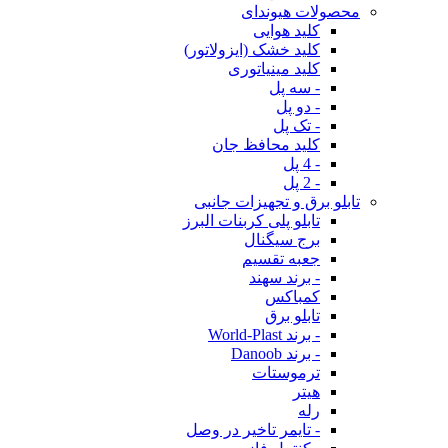
محصولات هیوندای
کلید هوایی
کلید خشک (ایزولاتور)
کلید مینیاتوری
- سه پل
- دو پل
- تک پل
کلید محافظ جان
- 4 پل
- 2 پل
تابلو برق و تجهیزات جانبی
تابلو پلی کربنات البرز
برج سیگنال
جعبه تقسیم
- برند سهند
کمباکس
تابلو برق
- برند World-Plast
- برند Danoob
ترموستات
هیتر
رله
- تایمر تاخیر در وصل