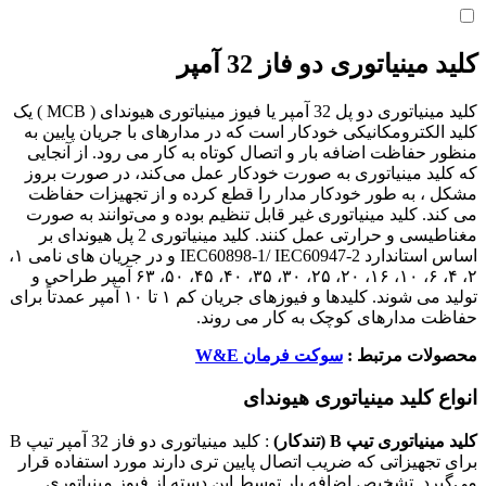
کلید مینیاتوری دو فاز 32 آمپر
کلید مینیاتوری دو پل 32 آمپر یا فیوز مینیاتوری هیوندای ( MCB ) یک
کلید الکترومکانیکی خودکار است که در مدارهای با جریان پایین به
منظور حفاظت اضافه بار و اتصال کوتاه به کار می رود. از آنجایی
که کلید مینیاتوری به صورت خودکار عمل می‌کند، در صورت بروز
مشکل ، به طور خودکار مدار را قطع کرده و از تجهیزات حفاظت
می کند. کلید مینیاتوری غیر قابل تنظیم بوده و می‌توانند به صورت
مغناطیسی و حرارتی عمل کنند. کلید مینیاتوری 2 پل هیوندای بر
اساس استاندارد IEC60898-1/ IEC60947-2 و در جریان های نامی ۱،
۲، ۴، ۶، ۱۰، ۱۶، ۲۰، ۲۵، ۳۰، ۳۵، ۴۰، ۴۵، ۵۰، ۶۳ آمپر طراحی و
تولید می شوند. کلیدها و فیوزهای جریان کم ۱ تا ۱۰ آمپر عمدتاً برای
حفاظت مدارهای کوچک به کار می روند.
محصولات مرتبط :
سوکت فرمان W&E
انواع کلید مینیاتوری هیوندای
کلید مینیاتوری تیپ B (تندکار)
: کلید مینیاتوری دو فاز 32 آمپر تیپ B
برای تجهیزاتی که ضریب اتصال پایین تری دارند مورد استفاده قرار
می‌گیرد. تشخیص اضافه بار توسط این دسته از فیوز مینیاتوری