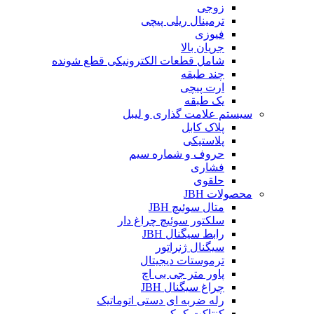
زوجی
ترمینال ریلی پیچی
فیوزی
جریان بالا
شامل قطعات الکترونیکی قطع شونده
چند طبقه
ارت پیچی
یک طبقه
سیستم علامت گذاری و لیبل
پلاک کابل
پلاستیکی
حروف و شماره سیم
فشاری
حلقوی
محصولات JBH
متال سوئیچ JBH
سلکتور سوئیچ چراغ دار
رابط سیگنال JBH
سیگنال ژنراتور
ترموستات دیجیتال
پاور متر جی بی اچ
چراغ سیگنال JBH
رله ضربه ای دستی اتوماتیک
کنتاکت کمکی