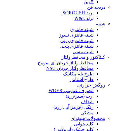
۴ پین
دریچه فن
برند SOROUSH
برند W&E
شینه
شینه فانتزی
شینه فانتزی نسوز
شینه فانتزی ریلی
شینه فانتزی پیچی
شینه مسی
کنتاکتور و محافظ ولتاژ
محافظ ولتاژ جریان آی سوییچ
محافظ ولتاژ جریان NSC
طرح تله مکانیک
طرح اشنایدر
روکش حرارتی
مصرف عمومی WOER
ارت (سبز/زرد)
شفاف
رنگی (قرمز-آبی-زرد)
مشکی
محصولات هیوندای
کلید هوایی
کلید خشک (ایزولاتور)