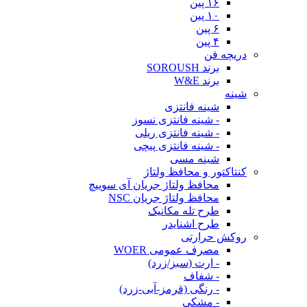
۱۶ پین
۱۰ پین
۶ پین
۴ پین
دریچه فن
برند SOROUSH
برند W&E
شینه
شینه فانتزی
- شینه فانتزی نسوز
- شینه فانتزی ریلی
- شینه فانتزی پیچی
شینه مسی
کنتاکتور و محافظ ولتاژ
محافظ ولتاژ جریان آی سوییچ
محافظ ولتاژ جریان NSC
طرح تله مکانیک
طرح اشنایدر
روکش حرارتی
مصرف عمومی WOER
- ارت (سبز/زرد)
- شفاف
- رنگی (قرمز-آبی-زرد)
- مشکی