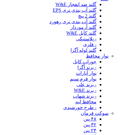
گلند ضد انفجار W&E
گلند آب بندی نری EPS
گلند 2 پیچ
گلند آب بندی نری رهورد
گلند آرموردار
گلند کابل W&E
- پلاستیکی
- فلزی
گلند لوله آگرا
نوار محافظ
جوراب کابل
- برند آگرا
نوار آپارات
نوار فرم سیم
- برند علی
- برند W&E
- برند شهاب
محافظ لبه
- طرح خورشیدی
سوکت فرمان
۴۸ پین
۳۲ پین
۲۴ پین