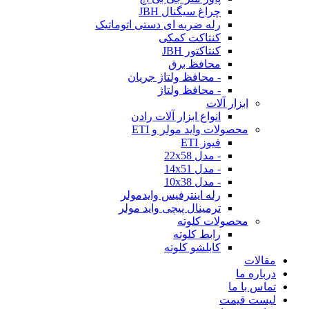
چراغ سیگنال JBH
رله ضربه ای دستی اتوماتیک
کنتاکت کمکی
کنتاکتور JBH
محافظ برق
- محافظ ولتاژ جریان
- محافظ ولتاژ
ابزار آلات
انواع ابزار آلات رادن
محصولات واید مولر و ETI
فیوز ETI
- مدل 22x58
- مدل 14x51
- مدل 10x38
رله اینترفیس وایدمولر
ترمینال پیچی واید مولر
محصولات کلوته
رابط کلوته
کابلشو کلوته
مقالات
درباره ما
تماس با ما
لیست قیمت