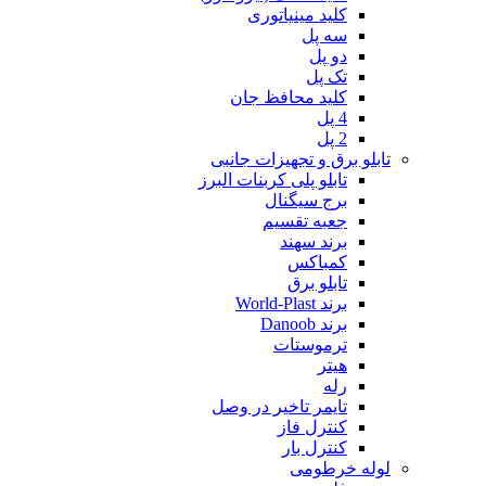
کلید مینیاتوری
سه پل
دو پل
تک پل
کلید محافظ جان
4 پل
2 پل
تابلو برق و تجهیزات جانبی
تابلو پلی کربنات البرز
برج سیگنال
جعبه تقسیم
برند سهند
کمباکس
تابلو برق
برند World-Plast
برند Danoob
ترموستات
هیتر
رله
تایمر تاخیر در وصل
کنترل فاز
کنترل بار
لوله خرطومی