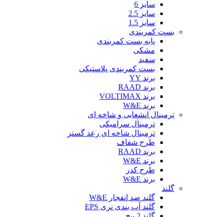
سایز 6
سایز 2.5
سایز 1.5
بست کمربندی
پایه بست کمربندی
مشکی
سفید
بست کمربندی پلاستیکی
برند YY
برند RAAD
برند VOLTIMAX
برند W&E
ترمینال انشعابی و شاخه ای
ترمینال سرامیکی
ترمینال شاخه ای رعد گستر
طرح شفاف
برند RAAD
برند W&E
طرح کدر
برند W&E
گلند
گلند ضد انفجار W&E
گلند آب بندی نری EPS
گلند 2 پیچ