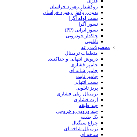
فلزی
روکشدار رهورد خراسان
بدون روکش رهورد خراسان
بست لوله آگرا
نسوز آگرا
نسوز ایرانی (PP)
چاکدار خودرویی
تابلویی
محصولات رعد
متعلقات ترمینال
درپوش انتهایی و جداکننده
جامپر فشاری
جامپر شانه ای
جامپر ثابت
بست انتهایی
پریز تابلویی
ترمینال ریلی فشاری
ارت فشاری
چند طبقه
چند ورودی و خروجی
یک طبقه
چراغ سیگنال
ترمینال شاخه ای
شاخه ای