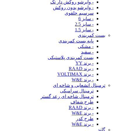
- وایرشو روکش دار تک
- وایرشو بدون روکش
سرسیم حلقوی
- سایز 6
- سایز 2.5
- سایز 1.5
بست کمربندی
پایه بست کمربندی
- مشکی
- سفید
بست کمربندی پلاستیکی
- برند YY
- برند RAAD
- برند VOLTIMAX
- برند W&E
ترمینال انشعابی و شاخه ای
ترمینال سرامیکی
ترمینال شاخه ای رعد گستر
طرح شفاف
- برند RAAD
- برند W&E
طرح کدر
- برند W&E
گلند