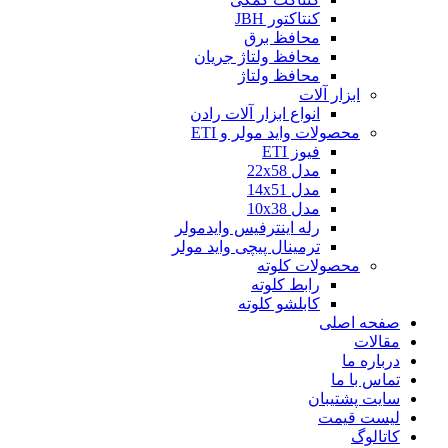
کنتاکتور JBH
محافظ برق
محافظ ولتاژ جریان
محافظ ولتاژ
ابزار آلات
انواع ابزار آلات رادن
محصولات واید مولر و ETI
فیوز ETI
مدل 22x58
مدل 14x51
مدل 10x38
رله اینترفیس وایدمولر
ترمینال پیچی واید مولر
محصولات کلوته
رابط کلوته
کابلشو کلوته
صفحه اصلی
مقالات
درباره ما
تماس با ما
سایت پشتیبان
لیست قیمت
کاتالوگ