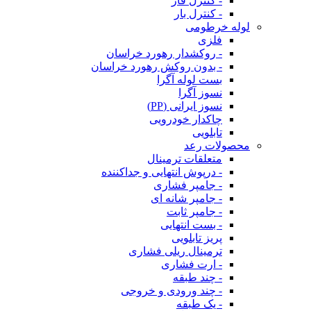
- کنترل فاز
- کنترل بار
لوله خرطومی
فلزی
- روکشدار رهورد خراسان
- بدون روکش رهورد خراسان
بست لوله آگرا
نسوز آگرا
نسوز ایرانی (PP)
چاکدار خودرویی
تابلویی
محصولات رعد
متعلقات ترمینال
- درپوش انتهایی و جداکننده
- جامپر فشاری
- جامپر شانه ای
- جامپر ثابت
- بست انتهایی
پریز تابلویی
ترمینال ریلی فشاری
- ارت فشاری
- چند طبقه
- چند ورودی و خروجی
- یک طبقه