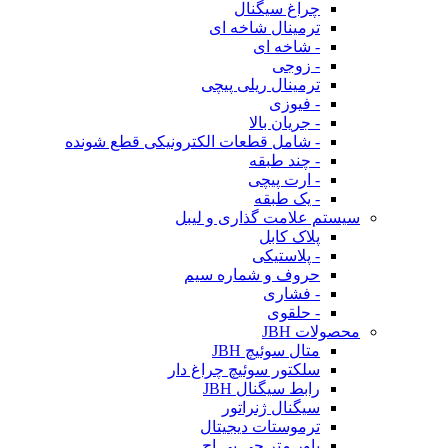
چراغ سیگنال
ترمینال شاخه ای
- شاخه ای
- زوجی
ترمینال ریلی پیچی
- فیوزی
- جریان بالا
- شامل قطعات الکترونیکی قطع شونده
- چند طبقه
- ارت پیچی
- یک طبقه
سیستم علامت گذاری و لیبل
پلاک کابل
- پلاستیکی
حروف و شماره سیم
- فشاری
- حلقوی
محصولات JBH
متال سوئیچ JBH
سلکتور سوئیچ چراغ دار
رابط سیگنال JBH
سیگنال ژنراتور
ترموستات دیجیتال
پاور متر جی بی اچ