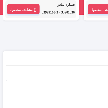
متر WOER یکی از
روکش حرارتی ارت قطر 120 میلیمتر WOER
شماره تماس
وکش
یکی از انواع روکش حرارتی است که با نام های
هده محصول
مشاهده محصول
ی نیز
روکش حرارتی، شیرینگ حرارتی یا ترموفیت
33901836 - 33999160-3
حرارتی نیز در بازار نامیده می شود.