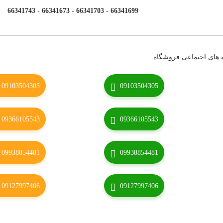
66341699 - 66341703 - 66341673 - 66341743
 های اجتماعی فروشگاه
09103504305
09103504305
09366105543
09366105543
09938854481
09938854481
09127997406
09127997406