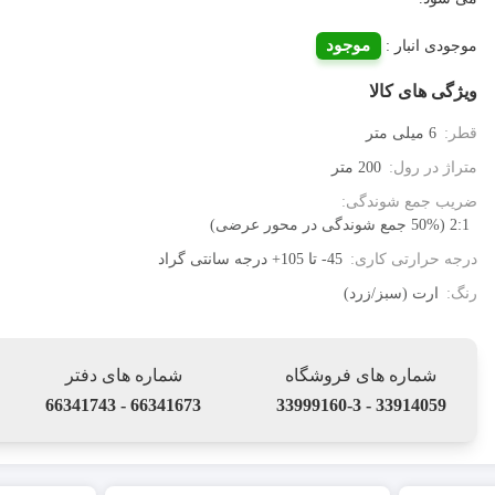
موجود
موجودی انبار :
ویژگی های کالا
قطر:
6 میلی متر
متراژ در رول:
200 متر
ضریب جمع شوندگی:
2:1 (50% جمع شوندگی در محور عرضی)
درجه حرارتی کاری:
45- تا 105+ درجه سانتی گراد
رنگ:
ارت (سبز/زرد)
شماره های فروشگاه
شماره های دفتر
66341673 - 66341743
33914059 - 33999160-3