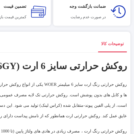
ضمانت بازگشت وجه
تضمین قیمت
در صورت عدم رضایت
کمترین قیمت بازا
توضیحات کالا
روکش حرارتی سایز 6 ارت (SGP006GY)
روکش حرارتی رنگ ارت سایز 6 میلیمتر WOER یکی از انواع روکش حرارتی مصرف عمومی ( Heat Shrink Tubing ) است که نوعی پوشش عایق تک لایه برای
ها و کابل های بدون پوشش است. روکش حرارتی تک لایه مصرف عمومی که ب
است، از پلی الفین پیوند-متقابل شده (کراس لینک) تولید می شود. این دس
عایق عمل کند. روکش حرارتی ارت همانطور که از نامش پیداست دارای رن
روکش حرارتی رنگ ارت ، مصرف زیادی در هادی های ولتاژ پایین (تا 1000 ولت) برای اهداف عایق بندی (عایق کاری سرسیم،