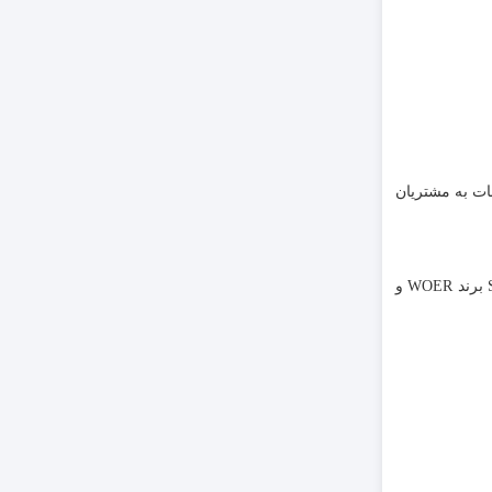
مات به مشتریان
سایز 6 میلیمتر مدل SGP006GY برند WOER و