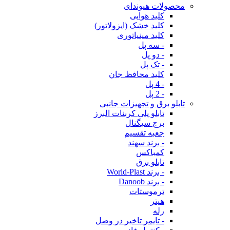
محصولات هیوندای
کلید هوایی
کلید خشک (ایزولاتور)
کلید مینیاتوری
- سه پل
- دو پل
- تک پل
کلید محافظ جان
- 4 پل
- 2 پل
تابلو برق و تجهیزات جانبی
تابلو پلی کربنات البرز
برج سیگنال
جعبه تقسیم
- برند سهند
کمباکس
تابلو برق
- برند World-Plast
- برند Danoob
ترموستات
هیتر
رله
- تایمر تاخیر در وصل