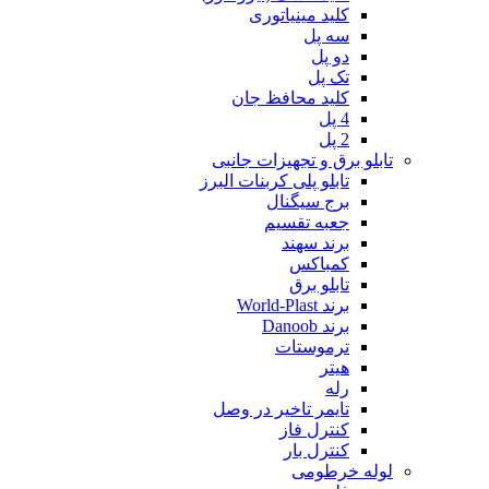
کلید مینیاتوری
سه پل
دو پل
تک پل
کلید محافظ جان
4 پل
2 پل
تابلو برق و تجهیزات جانبی
تابلو پلی کربنات البرز
برج سیگنال
جعبه تقسیم
برند سهند
کمباکس
تابلو برق
برند World-Plast
برند Danoob
ترموستات
هیتر
رله
تایمر تاخیر در وصل
کنترل فاز
کنترل بار
لوله خرطومی