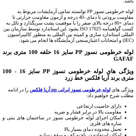
باشد.
لوله خرطومی نسوز PP توانسته تمامی آزمایشات مربوط به
مقاومت برودتی تا دمای -40 درجه و آزمون مقاومت حرارتی تا
دمای +80 درجه بالای صفر را با موفقیت پشت سربگذارد و نائل به
کسب گواهینامه ISO 17025 بشود. این استاندارد توسط سازمان بین
المللی استاندارد سازی و کمیته بین المللی به منظور کالیبراسیون
(IEC) و امتحانات اعتبارسنجی آزمایشگاه ها انجام می شود.
لوله خرطومی نسوز PP سایز 16 حلقه 100 متری برند
GAFAF
ویژگی های لوله خرطومی نسوز PP سایز 16 - 100
متری برند آریا فلکس خط زرد
ویژگی های
لوله خرطومی نسوز ایرانی pp آریا فلکس
را در ادامه
مطلب شرح خواهیم داد:
دارای خاصیت ارتجاعی
مقاومت بالا در برابر فشار و ضربه
امکان اجرای لوله خرطومی نسوز در ساختمان های بتنی و
سازه های فلزی
تحمل محدوده دمای بسیار بالا
امکان استفاده در ناحیه کف و سقف سازه