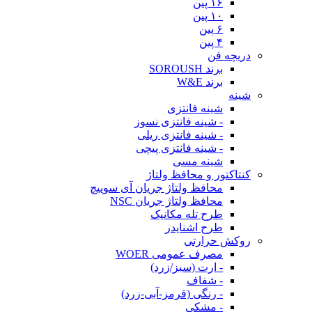
۱۶ پین
۱۰ پین
۶ پین
۴ پین
دریچه فن
برند SOROUSH
برند W&E
شینه
شینه فانتزی
- شینه فانتزی نسوز
- شینه فانتزی ریلی
- شینه فانتزی پیچی
شینه مسی
کنتاکتور و محافظ ولتاژ
محافظ ولتاژ جریان آی سوییچ
محافظ ولتاژ جریان NSC
طرح تله مکانیک
طرح اشنایدر
روکش حرارتی
مصرف عمومی WOER
- ارت (سبز/زرد)
- شفاف
- رنگی (قرمز-آبی-زرد)
- مشکی