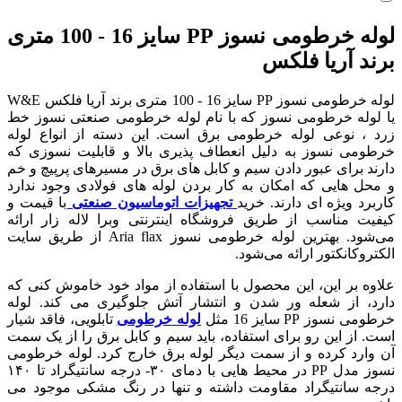
لوله خرطومی نسوز PP سایز 16 - 100 متری
برند آریا فلکس
لوله خرطومی نسوز PP سایز 16 - 100 متری برند آریا فلکس W&E
یا لوله خرطومی نسوز که با نام لوله خرطومی صنعتی نسوز خط
زرد ، نوعی لوله خرطومی برق است. این دسته از انواع لوله
خرطومی نسوز به دلیل انعطاف پذیری بالا و قابلیت نسوزی که
دارند برای عبور دادن سیم و کابل های برق در مسیرهای پرپیچ و خم
و محل هایی که امکان به کار بردن لوله های فولادی وجود ندارد
کاربرد ویژه ای دارند. خرید
تجهیزات اتوماسیون صنعتی
با قیمت و
کیفیت مناسب از طریق فروشگاه اینترنتی وبرا لاله زار ارائه
می‌شود. بهترین لوله خرطومی نسوز Aria flax از طریق سایت
الکتروکانکتور ارائه می‌شود.
علاوه بر این، این محصول با استفاده از مواد خود خاموش کنی که
دارد، از شعله ور شدن و انتشار آتش جلوگیری می کند. لوله
خرطومی نسوز PP سایز 16 مثل
لوله خرطومی
تابلویی، فاقد شیار
است. از این رو برای استفاده، باید سیم و کابل برق را از یک سمت
آن وارد کرده و از سمت دیگر لوله برق خارج کرد. لوله خرطومی
نسوز مدل PP در محیط هایی با دمای ۳۰- درجه سانتیگراد تا ۱۴۰
درجه سانتیگراد مقاومت داشته و تنها در رنگ مشکی موجود می