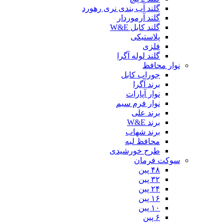
گلند آب بندی نری رهورد
گلند آرموردار
گلند کابل W&E
پلاستیکی
فلزی
گلند لوله آگرا
نوار محافظ
جوراب کابل
برند آگرا
نوار آپارات
نوار فرم سیم
برند علی
برند W&E
برند شهاب
محافظ لبه
طرح خورشیدی
سوکت فرمان
۴۸ پین
۳۲ پین
۲۴ پین
۱۶ پین
۱۰ پین
۶ پین