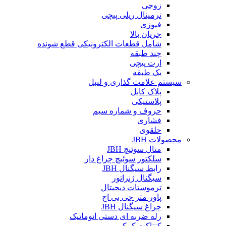
زوجی
ترمینال ریلی پیچی
فیوزی
جریان بالا
شامل قطعات الکترونیکی قطع شونده
چند طبقه
ارت پیچی
یک طبقه
سیستم علامت گذاری و لیبل
پلاک کابل
پلاستیکی
حروف و شماره سیم
فشاری
حلقوی
محصولات JBH
متال سوئیچ JBH
سلکتور سوئیچ چراغ دار
رابط سیگنال JBH
سیگنال ژنراتور
ترموستات دیجیتال
پاور متر جی بی اچ
چراغ سیگنال JBH
رله ضربه ای دستی اتوماتیک
کنتاکت کمکی