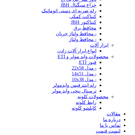
چراغ سیگنال JBH
رله ضربه ای دستی اتوماتیک
کنتاکت کمکی
کنتاکتور JBH
محافظ برق
- محافظ ولتاژ جریان
- محافظ ولتاژ
ابزار آلات
انواع ابزار آلات رادن
محصولات واید مولر و ETI
فیوز ETI
- مدل 22x58
- مدل 14x51
- مدل 10x38
رله اینترفیس وایدمولر
ترمینال پیچی واید مولر
محصولات کلوته
رابط کلوته
کابلشو کلوته
مقالات
درباره ما
تماس با ما
لیست قیمت