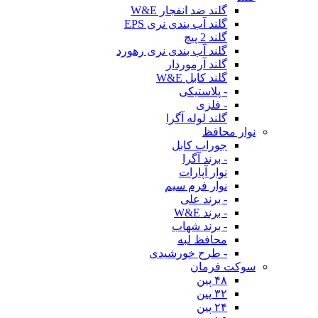
گلند ضد انفجار W&E
گلند آب بندی نری EPS
گلند 2 پیچ
گلند آب بندی نری رهورد
گلند آرموردار
گلند کابل W&E
- پلاستیکی
- فلزی
گلند لوله آگرا
نوار محافظ
جوراب کابل
- برند آگرا
نوار آپارات
نوار فرم سیم
- برند علی
- برند W&E
- برند شهاب
محافظ لبه
- طرح خورشیدی
سوکت فرمان
۴۸ پین
۳۲ پین
۲۴ پین