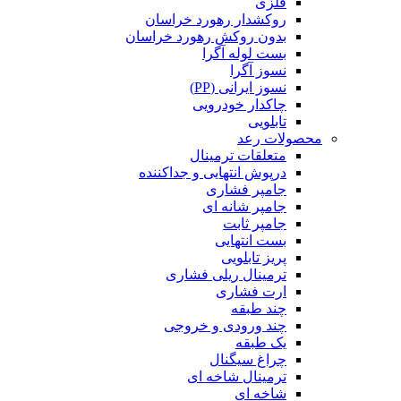
فلزی
روکشدار رهورد خراسان
بدون روکش رهورد خراسان
بست لوله آگرا
نسوز آگرا
نسوز ایرانی (PP)
چاکدار خودرویی
تابلویی
محصولات رعد
متعلقات ترمینال
درپوش انتهایی و جداکننده
جامپر فشاری
جامپر شانه ای
جامپر ثابت
بست انتهایی
پریز تابلویی
ترمینال ریلی فشاری
ارت فشاری
چند طبقه
چند ورودی و خروجی
یک طبقه
چراغ سیگنال
ترمینال شاخه ای
شاخه ای