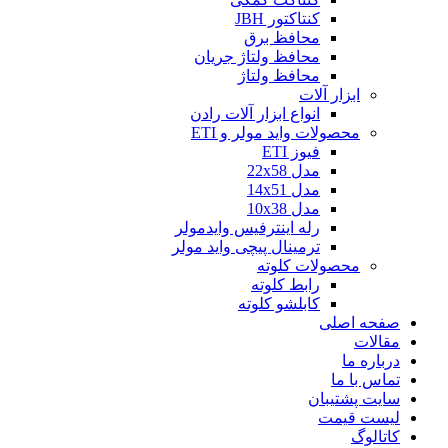
کنتاکتور JBH
محافظ برق
محافظ ولتاژ جریان
محافظ ولتاژ
ابزار آلات
انواع ابزار آلات رادن
محصولات واید مولر و ETI
فیوز ETI
مدل 22x58
مدل 14x51
مدل 10x38
رله اینترفیس وایدمولر
ترمینال پیچی واید مولر
محصولات کلوته
رابط کلوته
کابلشو کلوته
صفحه اصلی
مقالات
درباره ما
تماس با ما
سایت پشتیبان
لیست قیمت
کاتالوگ