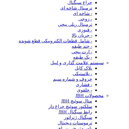
چراغ سیگنال
ترمینال شاخه ای
- شاخه ای
- زوجی
ترمینال ریلی پیچی
- فیوزی
- جریان بالا
- شامل قطعات الکترونیکی قطع شونده
- چند طبقه
- ارت پیچی
- یک طبقه
سیستم علامت گذاری و لیبل
پلاک کابل
- پلاستیکی
حروف و شماره سیم
- فشاری
- حلقوی
محصولات JBH
متال سوئیچ JBH
سلکتور سوئیچ چراغ دار
رابط سیگنال JBH
سیگنال ژنراتور
ترموستات دیجیتال
پاور متر جی بی اچ