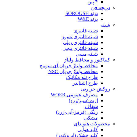
۴ پین
دریچه فن
برند SOROUSH
برند W&E
شینه
شینه فانتزی
شینه فانتزی نسوز
شینه فانتزی ریلی
شینه فانتزی پیچی
شینه مسی
کنتاکتور و محافظ ولتاژ
محافظ ولتاژ جریان آی سوییچ
محافظ ولتاژ جریان NSC
طرح تله مکانیک
طرح اشنایدر
روکش حرارتی
مصرف عمومی WOER
ارت (سبز/زرد)
شفاف
رنگی (قرمز-آبی-زرد)
مشکی
محصولات هیوندای
کلید هوایی
کلید خشک (ایزولاتور)