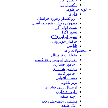
- کنترل فاز
- کنترل بار
لوله خرطومی
فلزی
- روکشدار رهورد خراسان
- بدون روکش رهورد خراسان
بست لوله آگرا
نسوز آگرا
نسوز ایرانی (PP)
چاکدار خودرویی
تابلویی
محصولات رعد
متعلقات ترمینال
- درپوش انتهایی و جداکننده
- جامپر فشاری
- جامپر شانه ای
- جامپر ثابت
- بست انتهایی
پریز تابلویی
ترمینال ریلی فشاری
- ارت فشاری
- چند طبقه
- چند ورودی و خروجی
- یک طبقه