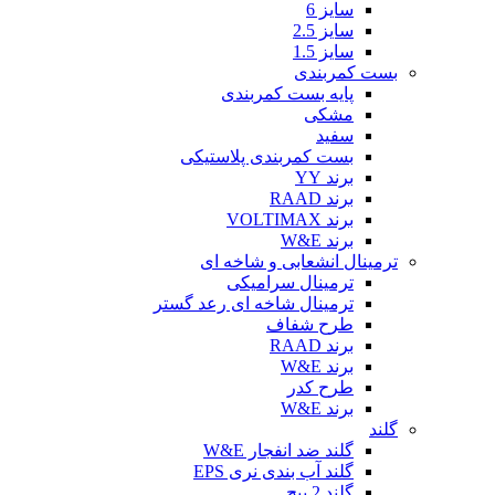
سایز 6
سایز 2.5
سایز 1.5
بست کمربندی
پایه بست کمربندی
مشکی
سفید
بست کمربندی پلاستیکی
برند YY
برند RAAD
برند VOLTIMAX
برند W&E
ترمینال انشعابی و شاخه ای
ترمینال سرامیکی
ترمینال شاخه ای رعد گستر
طرح شفاف
برند RAAD
برند W&E
طرح کدر
برند W&E
گلند
گلند ضد انفجار W&E
گلند آب بندی نری EPS
گلند 2 پیچ