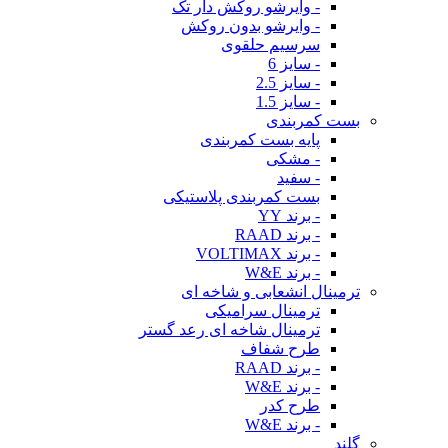
- وایرشو روکش دار تک
- وایرشو بدون روکش
سرسیم حلقوی
- سایز 6
- سایز 2.5
- سایز 1.5
بست کمربندی
پایه بست کمربندی
- مشکی
- سفید
بست کمربندی پلاستیکی
- برند YY
- برند RAAD
- برند VOLTIMAX
- برند W&E
ترمینال انشعابی و شاخه ای
ترمینال سرامیکی
ترمینال شاخه ای رعد گستر
طرح شفاف
- برند RAAD
- برند W&E
طرح کدر
- برند W&E
گلند