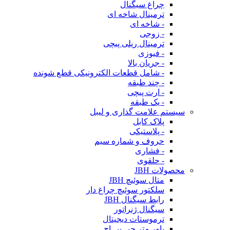
چراغ سیگنال
ترمینال شاخه ای
- شاخه ای
- زوجی
ترمینال ریلی پیچی
- فیوزی
- جریان بالا
- شامل قطعات الکترونیکی قطع شونده
- چند طبقه
- ارت پیچی
- یک طبقه
سیستم علامت گذاری و لیبل
پلاک کابل
- پلاستیکی
حروف و شماره سیم
- فشاری
- حلقوی
محصولات JBH
متال سوئیچ JBH
سلکتور سوئیچ چراغ دار
رابط سیگنال JBH
سیگنال ژنراتور
ترموستات دیجیتال
پاور متر جی بی اچ