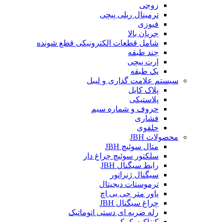
زوجی
ترمینال ریلی پیچی
فیوزی
جریان بالا
شامل قطعات الکترونیکی قطع شونده
چند طبقه
ارت پیچی
یک طبقه
سیستم علامت گذاری و لیبل
پلاک کابل
پلاستیکی
حروف و شماره سیم
فشاری
حلقوی
محصولات JBH
متال سوئیچ JBH
سلکتور سوئیچ چراغ دار
رابط سیگنال JBH
سیگنال ژنراتور
ترموستات دیجیتال
پاور متر جی بی اچ
چراغ سیگنال JBH
رله ضربه ای دستی اتوماتیک
کنتاکت کمکی