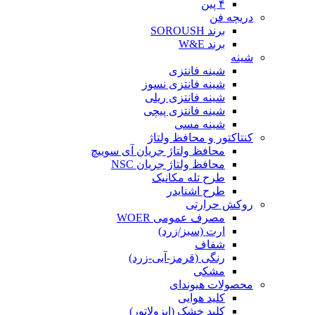
۴ پین
دریچه فن
برند SOROUSH
برند W&E
شینه
شینه فانتزی
شینه فانتزی نسوز
شینه فانتزی ریلی
شینه فانتزی پیچی
شینه مسی
کنتاکتور و محافظ ولتاژ
محافظ ولتاژ جریان آی سوییچ
محافظ ولتاژ جریان NSC
طرح تله مکانیک
طرح اشنایدر
روکش حرارتی
مصرف عمومی WOER
ارت (سبز/زرد)
شفاف
رنگی (قرمز-آبی-زرد)
مشکی
محصولات هیوندای
کلید هوایی
کلید خشک (ایزولاتور)