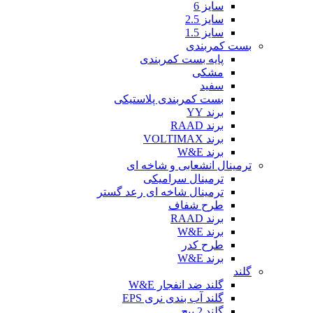
سایز 6
سایز 2.5
سایز 1.5
بست کمربندی
پایه بست کمربندی
مشکی
سفید
بست کمربندی پلاستیکی
برند YY
برند RAAD
برند VOLTIMAX
برند W&E
ترمینال انشعابی و شاخه ای
ترمینال سرامیکی
ترمینال شاخه ای رعد گستر
طرح شفاف
برند RAAD
برند W&E
طرح کدر
برند W&E
گلند
گلند ضد انفجار W&E
گلند آب بندی نری EPS
گلند 2 پیچ