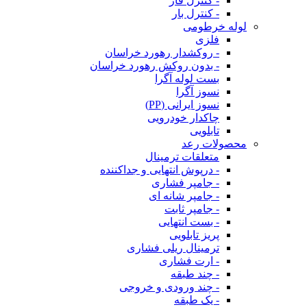
- کنترل فاز
- کنترل بار
لوله خرطومی
فلزی
- روکشدار رهورد خراسان
- بدون روکش رهورد خراسان
بست لوله آگرا
نسوز آگرا
نسوز ایرانی (PP)
چاکدار خودرویی
تابلویی
محصولات رعد
متعلقات ترمینال
- درپوش انتهایی و جداکننده
- جامپر فشاری
- جامپر شانه ای
- جامپر ثابت
- بست انتهایی
پریز تابلویی
ترمینال ریلی فشاری
- ارت فشاری
- چند طبقه
- چند ورودی و خروجی
- یک طبقه