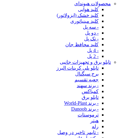
محصولات هیوندای
کلید هوایی
کلید خشک (ایزولاتور)
کلید مینیاتوری
- سه پل
- دو پل
- تک پل
کلید محافظ جان
- 4 پل
- 2 پل
تابلو برق و تجهیزات جانبی
تابلو پلی کربنات البرز
برج سیگنال
جعبه تقسیم
- برند سهند
کمباکس
تابلو برق
- برند World-Plast
- برند Danoob
ترموستات
هیتر
رله
- تایمر تاخیر در وصل