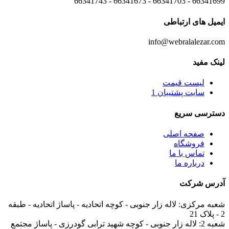
66341699 - 66341703 - 66341673 - 66341743
ایمیل های
ارتباطی
info@webralalezar.com
لینک مفید
لیست قیمت
سایت پشتیبان 1
دسترسی سریع
صفحه اصلی
فروشگاه
تماس با ما
درباره ما
آدرس
شرکت
شعبه مرکزی:
لاله زار جنوبی - کوچه اتحادیه - پاساژ اتحادیه - طبقه
2 - پلاک 21
شعبه 2:
لاله زار جنوبی - کوچه شهید ترابی گودرزی - پاساژ مجتمع