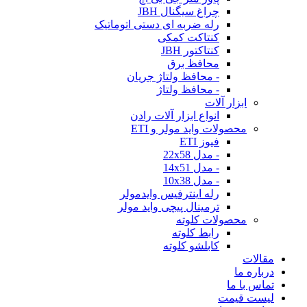
چراغ سیگنال JBH
رله ضربه ای دستی اتوماتیک
کنتاکت کمکی
کنتاکتور JBH
محافظ برق
- محافظ ولتاژ جریان
- محافظ ولتاژ
ابزار آلات
انواع ابزار آلات رادن
محصولات واید مولر و ETI
فیوز ETI
- مدل 22x58
- مدل 14x51
- مدل 10x38
رله اینترفیس وایدمولر
ترمینال پیچی واید مولر
محصولات کلوته
رابط کلوته
کابلشو کلوته
مقالات
درباره ما
تماس با ما
لیست قیمت