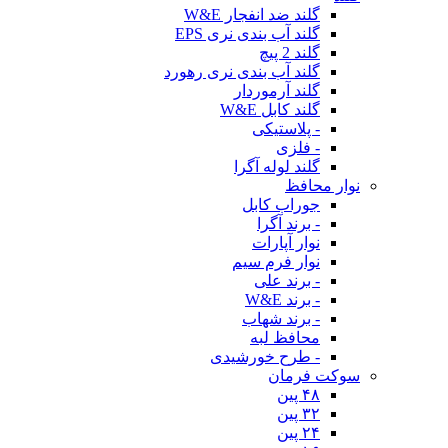
گلند ضد انفجار W&E
گلند آب بندی نری EPS
گلند 2 پیچ
گلند آب بندی نری رهورد
گلند آرموردار
گلند کابل W&E
- پلاستیکی
- فلزی
گلند لوله آگرا
نوار محافظ
جوراب کابل
- برند آگرا
نوار آپارات
نوار فرم سیم
- برند علی
- برند W&E
- برند شهاب
محافظ لبه
- طرح خورشیدی
سوکت فرمان
۴۸ پین
۳۲ پین
۲۴ پین