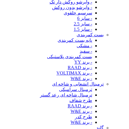
- وایرشو روکش دار تک
- وایرشو بدون روکش
سرسیم حلقوی
- سایز 6
- سایز 2.5
- سایز 1.5
بست کمربندی
پایه بست کمربندی
- مشکی
- سفید
بست کمربندی پلاستیکی
- برند YY
- برند RAAD
- برند VOLTIMAX
- برند W&E
ترمینال انشعابی و شاخه ای
ترمینال سرامیکی
ترمینال شاخه ای رعد گستر
طرح شفاف
- برند RAAD
- برند W&E
طرح کدر
- برند W&E
گلند