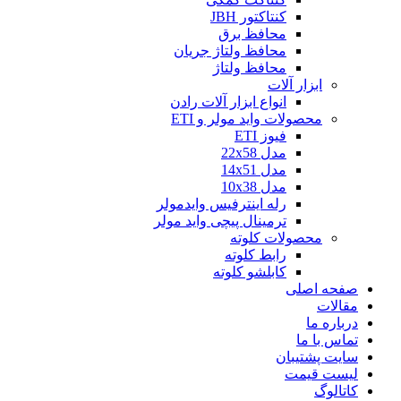
کنتاکتور JBH
محافظ برق
محافظ ولتاژ جریان
محافظ ولتاژ
ابزار آلات
انواع ابزار آلات رادن
محصولات واید مولر و ETI
فیوز ETI
مدل 22x58
مدل 14x51
مدل 10x38
رله اینترفیس وایدمولر
ترمینال پیچی واید مولر
محصولات کلوته
رابط کلوته
کابلشو کلوته
صفحه اصلی
مقالات
درباره ما
تماس با ما
سایت پشتیبان
لیست قیمت
کاتالوگ