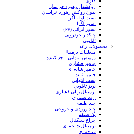
فلزی
روکشدار رهورد خراسان
بدون روکش رهورد خراسان
بست لوله آگرا
نسوز آگرا
نسوز ایرانی (PP)
چاکدار خودرویی
تابلویی
محصولات رعد
متعلقات ترمینال
درپوش انتهایی و جداکننده
جامپر فشاری
جامپر شانه ای
جامپر ثابت
بست انتهایی
پریز تابلویی
ترمینال ریلی فشاری
ارت فشاری
چند طبقه
چند ورودی و خروجی
یک طبقه
چراغ سیگنال
ترمینال شاخه ای
شاخه ای