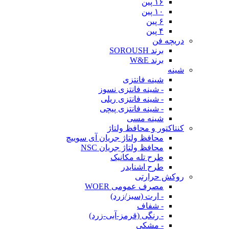
۱۶ پین
۱۰ پین
۶ پین
۴ پین
دریچه فن
برند SOROUSH
برند W&E
شینه
شینه فانتزی
- شینه فانتزی نسوز
- شینه فانتزی ریلی
- شینه فانتزی پیچی
شینه مسی
کنتاکتور و محافظ ولتاژ
محافظ ولتاژ جریان آی سوییچ
محافظ ولتاژ جریان NSC
طرح تله مکانیک
طرح اشنایدر
روکش حرارتی
مصرف عمومی WOER
- ارت (سبز/زرد)
- شفاف
- رنگی (قرمز-آبی-زرد)
- مشکی