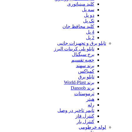
کلید مینیاتوری
سه پل
دو پل
تک پل
کلید محافظ جان
4 پل
2 پل
تابلو برق و تجهیزات جانبی
تابلو پلی کربنات البرز
برج سیگنال
جعبه تقسیم
برند سهند
کمباکس
تابلو برق
برند World-Plast
برند Danoob
ترموستات
هیتر
رله
تایمر تاخیر در وصل
کنترل فاز
کنترل بار
لوله خرطومی