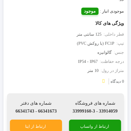
موجود
موجودی انبار :
ویژگی های کالا
قطر داخلی:
125 سانتی متر
تیپ:
FC1P (با روکش PVC)
جنس:
گالوانیزه
درجه حفاظت:
IP54 - IP67
متراژ در رول:
10 متر
0 دیدگاه
شماره های فروشگاه
شماره های دفتر
66341673 - 66341743
33914059 - 33999160-3
ارتباط از واتساپ
ارتباط از ایتا