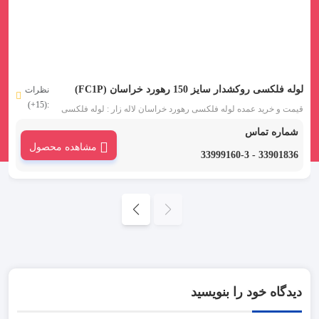
لوله فلکسی روکشدار سایز 150 رهورد خراسان (FC1P)
نظرات
:(15+)
قیمت و خرید عمده لوله فلکسی رهورد خراسان لاله زار : لوله فلکسی
روکشدار سایز 125 مشکی یکی از انواع لوله فلکسی رهورد خراسان
شماره تماس
است. این دسته از لوله خرطومی فلزی که به آن ها تیپ FC1P نیز گفته
مشاهده محصول
می شود، برای محافظت سیم و کابل ها به کار می رود.
33901836 - 33999160-3
دیدگاه خود را بنویسید