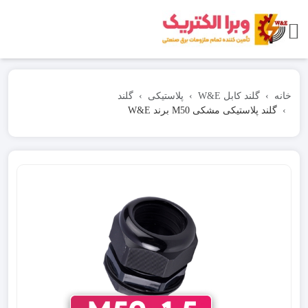
خانه
گلند کابل W&E
پلاستیکی
گلند
گلند پلاستیکی مشکی M50 برند W&E