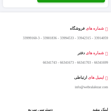
شماره های
فروشگاه
33914059 - 33942315 - 33994533 - 33901836 - 33999160-3 ​
شماره های
دفتر
66341699 - 66341703 - 66341673 - 66341743
ایمیل های
ارتباطی
info@webralalezar.com
لینک مفید
دسترسی سریع