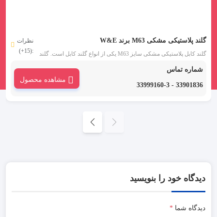
گلند پلاستیکی مشکی M63 برند W&E
نظرات
:(15+)
گلند کابل پلاستیکی مشکی سایز M63 یکی از انواع گلند کابل است. گلند
پلاستیکی مشکی W&E از جنس نایلون تنش زدایی شده از نوع پلی آمید 6
شماره تماس
خود خاموش شونده و مقاوم در برابر اشتعال می باشد.
مشاهده محصول
33901836 - 33999160-3
دیدگاه خود را بنویسید
دیدگاه شما
*