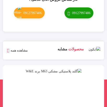
09127997406
09127997406
محصولات
مشابه
مشاهده همه