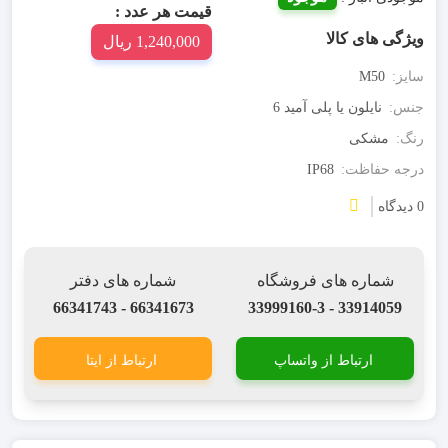
قیمت هر عدد :
ویژگی های کالا
1,240,000 ریال
سایز:
M50
جنس:
نایلون یا پلی آمید 6
رنگ:
مشکی
درجه حفاظت:
IP68
0 دیدگاه
شماره های فروشگاه
شماره های دفتر
66341673 - 66341743
33914059 - 33999160-3
ارتباط از واتساپ
ارتباط از ایتا