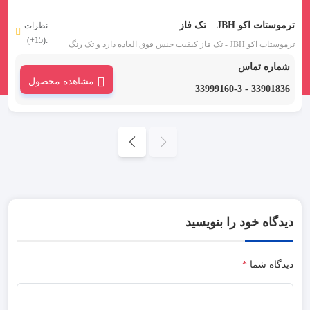
ترموستات اکو JBH – تک فاز
نظرات
:(15+)
ترموستات اکو JBH - تک فاز کیفیت جنس فوق العاده دارد و تک رنگ
تولید می شود. خرید آنلاین با ارسال سریع به سراسر ایران را از ما
شماره تماس
بخواهید.
مشاهده محصول
33901836 - 33999160-3
دیدگاه خود را بنویسید
دیدگاه شما
*