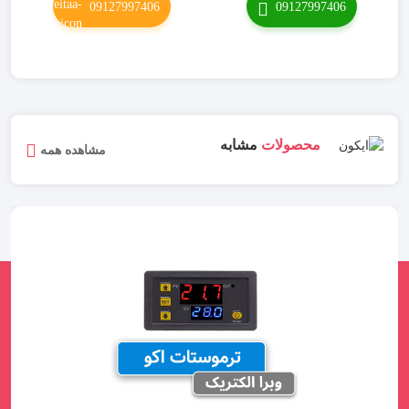
09127997406
09127997406
محصولات
مشابه
مشاهده همه