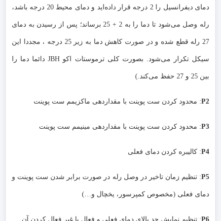
دمای دیفرانسیل را 2 درجه قرار داده‌اید و دمای محیط 20 درجه باشد،
رله وصل می‌شود تا دما را به 2 + 25 برساند؛ پس از رسیدن به دمای
27 رله قطع شده و در صورت کاهش دما به زیر 25 درجه ، مجددا این
سیکل تکرار می‌شود. بصورت کلی ترموستات اکو JBH دائما دما را
بین 25 و 27 حفظ می‌کند.)
P2
: محدود کردن ست پوینت با مقداردهی ماکزیمم ست پوینت
P3
: محدود کردن ست پوینت با مقداردهی مینیمم ست پوینت
P4
: کالیبره کردن دمای فعلی
P5
: تنظیم زمان تاخیر در وصل رله در صورت برابر شدن ست پوینت و
دمای فعلی (مخصوص کمپرسور، یخچال و…)
P6
: تنظیم نمایش حد بالای دمای فعلی و فعال یا غیر فعال کردن آن