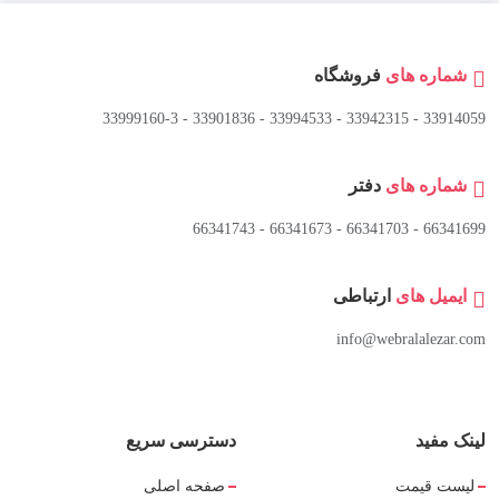
شماره های
فروشگاه
33914059 - 33942315 - 33994533 - 33901836 - 33999160-3 ​
شماره های
دفتر
66341699 - 66341703 - 66341673 - 66341743
ایمیل های
ارتباطی
info@webralalezar.com
لینک مفید
دسترسی سریع
لیست قیمت
صفحه اصلی