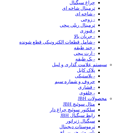
چراغ سیگنال
ترمینال شاخه ای
- شاخه ای
- زوجی
ترمینال ریلی پیچی
- فیوزی
- جریان بالا
- شامل قطعات الکترونیکی قطع شونده
- چند طبقه
- ارت پیچی
- یک طبقه
سیستم علامت گذاری و لیبل
پلاک کابل
- پلاستیکی
حروف و شماره سیم
- فشاری
- حلقوی
محصولات JBH
متال سوئیچ JBH
سلکتور سوئیچ چراغ دار
رابط سیگنال JBH
سیگنال ژنراتور
ترموستات دیجیتال
پاور متر جی بی اچ