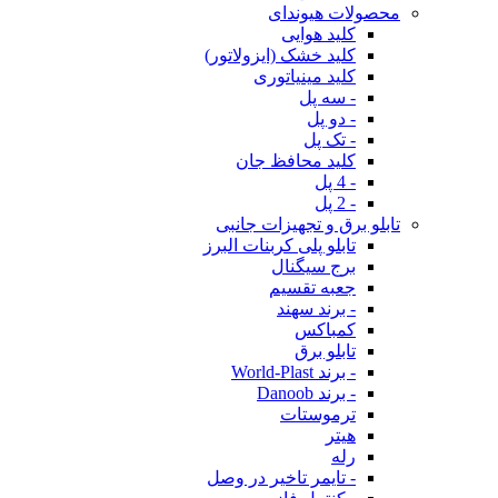
محصولات هیوندای
کلید هوایی
کلید خشک (ایزولاتور)
کلید مینیاتوری
- سه پل
- دو پل
- تک پل
کلید محافظ جان
- 4 پل
- 2 پل
تابلو برق و تجهیزات جانبی
تابلو پلی کربنات البرز
برج سیگنال
جعبه تقسیم
- برند سهند
کمباکس
تابلو برق
- برند World-Plast
- برند Danoob
ترموستات
هیتر
رله
- تایمر تاخیر در وصل