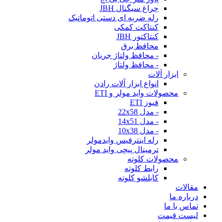
چراغ سیگنال JBH
رله ضربه ای دستی اتوماتیک
کنتاکت کمکی
کنتاکتور JBH
محافظ برق
- محافظ ولتاژ جریان
- محافظ ولتاژ
ابزار آلات
انواع ابزار آلات رادن
محصولات واید مولر و ETI
فیوز ETI
- مدل 22x58
- مدل 14x51
- مدل 10x38
رله اینترفیس وایدمولر
ترمینال پیچی واید مولر
محصولات کلوته
رابط کلوته
کابلشو کلوته
مقالات
درباره ما
تماس با ما
لیست قیمت