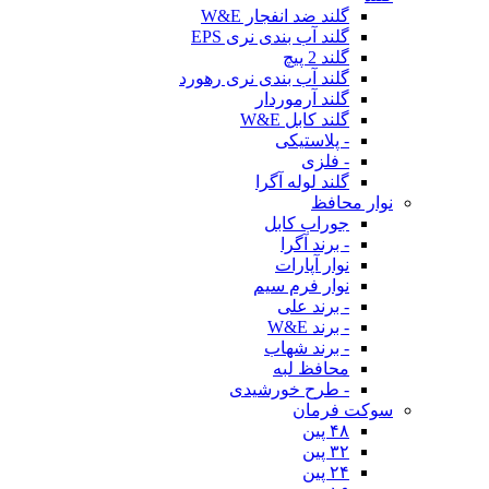
گلند ضد انفجار W&E
گلند آب بندی نری EPS
گلند 2 پیچ
گلند آب بندی نری رهورد
گلند آرموردار
گلند کابل W&E
- پلاستیکی
- فلزی
گلند لوله آگرا
نوار محافظ
جوراب کابل
- برند آگرا
نوار آپارات
نوار فرم سیم
- برند علی
- برند W&E
- برند شهاب
محافظ لبه
- طرح خورشیدی
سوکت فرمان
۴۸ پین
۳۲ پین
۲۴ پین