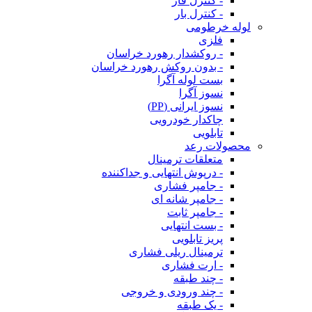
- کنترل فاز
- کنترل بار
لوله خرطومی
فلزی
- روکشدار رهورد خراسان
- بدون روکش رهورد خراسان
بست لوله آگرا
نسوز آگرا
نسوز ایرانی (PP)
چاکدار خودرویی
تابلویی
محصولات رعد
متعلقات ترمینال
- درپوش انتهایی و جداکننده
- جامپر فشاری
- جامپر شانه ای
- جامپر ثابت
- بست انتهایی
پریز تابلویی
ترمینال ریلی فشاری
- ارت فشاری
- چند طبقه
- چند ورودی و خروجی
- یک طبقه