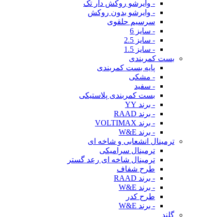
- وایرشو روکش دار تک
- وایرشو بدون روکش
سرسیم حلقوی
- سایز 6
- سایز 2.5
- سایز 1.5
بست کمربندی
پایه بست کمربندی
- مشکی
- سفید
بست کمربندی پلاستیکی
- برند YY
- برند RAAD
- برند VOLTIMAX
- برند W&E
ترمینال انشعابی و شاخه ای
ترمینال سرامیکی
ترمینال شاخه ای رعد گستر
طرح شفاف
- برند RAAD
- برند W&E
طرح کدر
- برند W&E
گلند