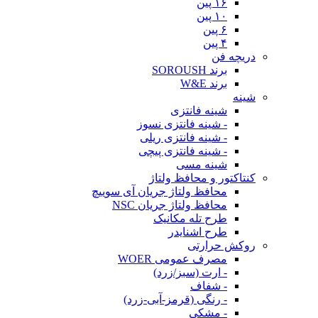
۱۶ پین
۱۰ پین
۶ پین
۴ پین
دریچه فن
برند SOROUSH
برند W&E
شینه
شینه فانتزی
- شینه فانتزی نسوز
- شینه فانتزی ریلی
- شینه فانتزی پیچی
شینه مسی
کنتاکتور و محافظ ولتاژ
محافظ ولتاژ جریان آی سوییچ
محافظ ولتاژ جریان NSC
طرح تله مکانیک
طرح اشنایدر
روکش حرارتی
مصرف عمومی WOER
- ارت (سبز/زرد)
- شفاف
- رنگی (قرمز-آبی-زرد)
- مشکی