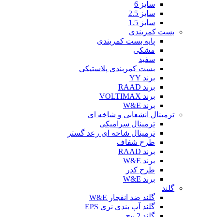
سایز 6
سایز 2.5
سایز 1.5
بست کمربندی
پایه بست کمربندی
مشکی
سفید
بست کمربندی پلاستیکی
برند YY
برند RAAD
برند VOLTIMAX
برند W&E
ترمینال انشعابی و شاخه ای
ترمینال سرامیکی
ترمینال شاخه ای رعد گستر
طرح شفاف
برند RAAD
برند W&E
طرح کدر
برند W&E
گلند
گلند ضد انفجار W&E
گلند آب بندی نری EPS
گلند 2 پیچ