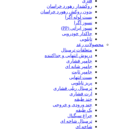
فلزی
روکشدار رهورد خراسان
بدون روکش رهورد خراسان
بست لوله آگرا
نسوز آگرا
نسوز ایرانی (PP)
چاکدار خودرویی
تابلویی
محصولات رعد
متعلقات ترمینال
درپوش انتهایی و جداکننده
جامپر فشاری
جامپر شانه ای
جامپر ثابت
بست انتهایی
پریز تابلویی
ترمینال ریلی فشاری
ارت فشاری
چند طبقه
چند ورودی و خروجی
یک طبقه
چراغ سیگنال
ترمینال شاخه ای
شاخه ای