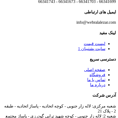
66341699 - 66341703 - 66341673 - 66341743
ایمیل های
ارتباطی
info@webralalezar.com
لینک مفید
لیست قیمت
سایت پشتیبان 1
دسترسی سریع
صفحه اصلی
فروشگاه
تماس با ما
درباره ما
آدرس
شرکت
شعبه مرکزی:
لاله زار جنوبی - کوچه اتحادیه - پاساژ اتحادیه - طبقه
2 - پلاک 21
شعبه 2:
لاله زار جنوبی - کوچه شهید ترابی گودرزی - پاساژ مجتمع