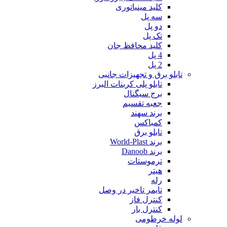
کلید مینیاتوری
سه پل
دو پل
تک پل
کلید محافظ جان
4 پل
2 پل
تابلو برق و تجهیزات جانبی
تابلو پلی کربنات البرز
برج سیگنال
جعبه تقسیم
برند سهند
کمباکس
تابلو برق
برند World-Plast
برند Danoob
ترموستات
هیتر
رله
تایمر تاخیر در وصل
کنترل فاز
کنترل بار
لوله خرطومی