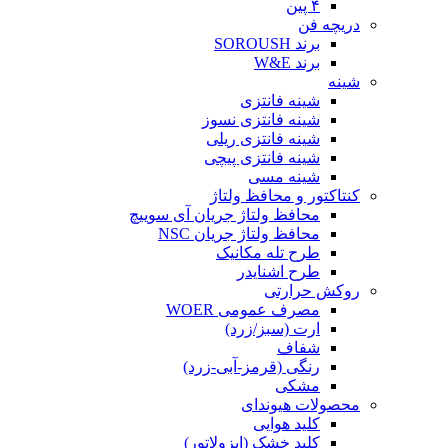
۴ پین
دریچه فن
برند SOROUSH
برند W&E
شینه
شینه فانتزی
شینه فانتزی نسوز
شینه فانتزی ریلی
شینه فانتزی پیچی
شینه مسی
کنتاکتور و محافظ ولتاژ
محافظ ولتاژ جریان آی سوییچ
محافظ ولتاژ جریان NSC
طرح تله مکانیک
طرح اشنایدر
روکش حرارتی
مصرف عمومی WOER
ارت (سبز/زرد)
شفاف
رنگی (قرمز-آبی-زرد)
مشکی
محصولات هیوندای
کلید هوایی
کلید خشک (ایزولاتور)