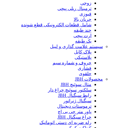
زوجی
ترمینال ریلی پیچی
فیوزی
جریان بالا
شامل قطعات الکترونیکی قطع شونده
چند طبقه
ارت پیچی
یک طبقه
سیستم علامت گذاری و لیبل
پلاک کابل
پلاستیکی
حروف و شماره سیم
فشاری
حلقوی
محصولات JBH
متال سوئیچ JBH
سلکتور سوئیچ چراغ دار
رابط سیگنال JBH
سیگنال ژنراتور
ترموستات دیجیتال
پاور متر جی بی اچ
چراغ سیگنال JBH
رله ضربه ای دستی اتوماتیک
کنتاکت کمکی