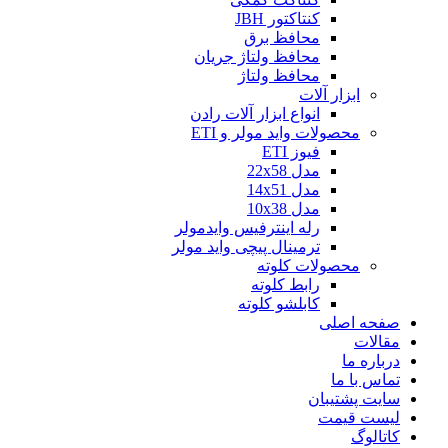
کنتاکتور JBH
محافظ برق
محافظ ولتاژ جریان
محافظ ولتاژ
ابزار آلات
انواع ابزار آلات رادن
محصولات واید مولر و ETI
فیوز ETI
مدل 22x58
مدل 14x51
مدل 10x38
رله اینترفیس وایدمولر
ترمینال پیچی واید مولر
محصولات کلوته
رابط کلوته
کابلشو کلوته
صفحه اصلی
مقالات
درباره ما
تماس با ما
سایت پشتیبان
لیست قیمت
کاتالوگ