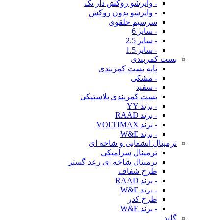
- وایرشو روکش دار تک
- وایرشو بدون روکش
سرسیم حلقوی
- سایز 6
- سایز 2.5
- سایز 1.5
بست کمربندی
پایه بست کمربندی
- مشکی
- سفید
بست کمربندی پلاستیکی
- برند YY
- برند RAAD
- برند VOLTIMAX
- برند W&E
ترمینال انشعابی و شاخه ای
ترمینال سرامیکی
ترمینال شاخه ای رعد گستر
طرح شفاف
- برند RAAD
- برند W&E
طرح کدر
- برند W&E
گلند