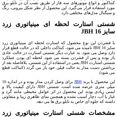
کنتاکتور و انواع موتورهای سه فاز از طریق نصب آن در تابلو برق
مورد استفاده قرار می‌گیرد. این محصول از نظر شکل بیرونی، رنگ
و سیگنال مدل‌های مختلفی دارد.
شستی استارت لحظه ای مینیاتوری زرد
سایز 16 JBH
با فشردن این نوع محصول که استارت لحظه ای مینیاتوری زرد
سایز 16 JBH نامیده می شود، کنتاکت داخلی که در حالت قطع قرار
دارد وصل می شود. به عبارت دیگر شستی استارت در حالت عادی
باز بوده و پس از فشردن بسته می شود. لحظه ای بودن عملکرد
شستی استارت JBH یعنی در استفاده از این شستی، بلافاصله بعد از
برداشتن دست مدار به حالت قبلی خود باز می گردد (کنتاکت قطع
می شود).
این محصول با برند
JBH
برای وصل کردن مدار بوده و در اندازه 16
میلی متری عرضه شده است. شستی JBH دارای کیفیت بالا و
ایمنی زیادی بوده. این محصول در اثر عوامل محیطی مانند گرد و
غبار یا آب، دچار آسیب نشده و همچنین نمای ظاهری زیبا و متفاوتی
داشته که جلوه ای خاص به تابلو برق ها می دهد.
مشخصات شستی استارت مینیاتوری زرد