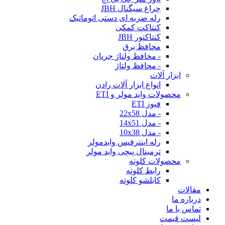
چراغ سیگنال JBH
رله ضربه ای دستی اتوماتیک
کنتاکت کمکی
کنتاکتور JBH
محافظ برق
- محافظ ولتاژ جریان
- محافظ ولتاژ
ابزار آلات
انواع ابزار آلات رادن
محصولات واید مولر و ETI
فیوز ETI
- مدل 22x58
- مدل 14x51
- مدل 10x38
رله اینترفیس وایدمولر
ترمینال پیچی واید مولر
محصولات کلوته
رابط کلوته
کابلشو کلوته
مقالات
درباره ما
تماس با ما
لیست قیمت