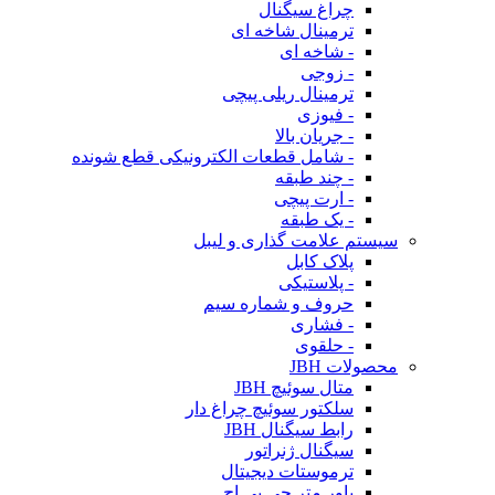
چراغ سیگنال
ترمینال شاخه ای
- شاخه ای
- زوجی
ترمینال ریلی پیچی
- فیوزی
- جریان بالا
- شامل قطعات الکترونیکی قطع شونده
- چند طبقه
- ارت پیچی
- یک طبقه
سیستم علامت گذاری و لیبل
پلاک کابل
- پلاستیکی
حروف و شماره سیم
- فشاری
- حلقوی
محصولات JBH
متال سوئیچ JBH
سلکتور سوئیچ چراغ دار
رابط سیگنال JBH
سیگنال ژنراتور
ترموستات دیجیتال
پاور متر جی بی اچ