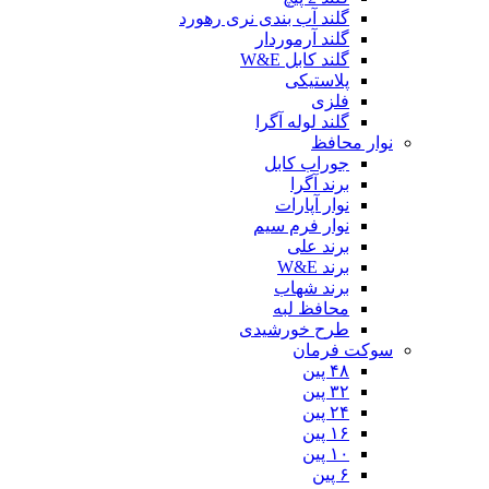
گلند آب بندی نری رهورد
گلند آرموردار
گلند کابل W&E
پلاستیکی
فلزی
گلند لوله آگرا
نوار محافظ
جوراب کابل
برند آگرا
نوار آپارات
نوار فرم سیم
برند علی
برند W&E
برند شهاب
محافظ لبه
طرح خورشیدی
سوکت فرمان
۴۸ پین
۳۲ پین
۲۴ پین
۱۶ پین
۱۰ پین
۶ پین