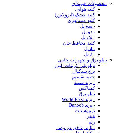
محصولات هیوندای
کلید هوایی
کلید خشک (ایزولاتور)
کلید مینیاتوری
- سه پل
- دو پل
- تک پل
کلید محافظ جان
- 4 پل
- 2 پل
تابلو برق و تجهیزات جانبی
تابلو پلی کربنات البرز
برج سیگنال
جعبه تقسیم
- برند سهند
کمباکس
تابلو برق
- برند World-Plast
- برند Danoob
ترموستات
هیتر
رله
- تایمر تاخیر در وصل