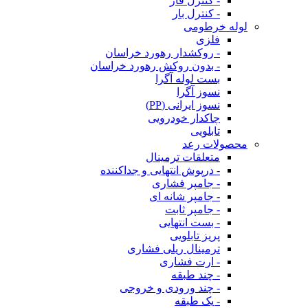
- کنترل فاز
- کنترل بار
لوله خرطومی
فلزی
- روکشدار رهورد خراسان
- بدون روکش رهورد خراسان
بست لوله آگرا
نسوز آگرا
نسوز ایرانی (PP)
چاکدار خودرویی
تابلویی
محصولات رعد
متعلقات ترمینال
- درپوش انتهایی و جداکننده
- جامپر فشاری
- جامپر شانه ای
- جامپر ثابت
- بست انتهایی
پریز تابلویی
ترمینال ریلی فشاری
- ارت فشاری
- چند طبقه
- چند ورودی و خروجی
- یک طبقه