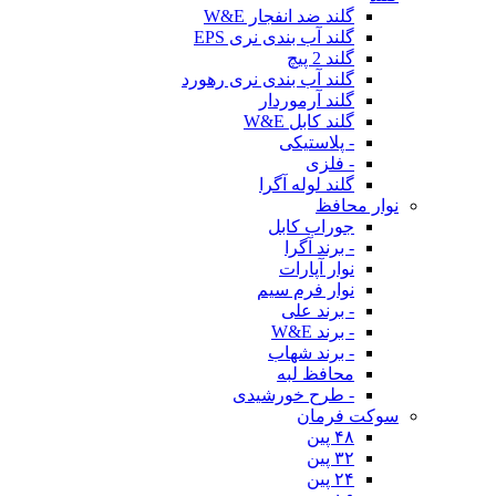
گلند ضد انفجار W&E
گلند آب بندی نری EPS
گلند 2 پیچ
گلند آب بندی نری رهورد
گلند آرموردار
گلند کابل W&E
- پلاستیکی
- فلزی
گلند لوله آگرا
نوار محافظ
جوراب کابل
- برند آگرا
نوار آپارات
نوار فرم سیم
- برند علی
- برند W&E
- برند شهاب
محافظ لبه
- طرح خورشیدی
سوکت فرمان
۴۸ پین
۳۲ پین
۲۴ پین