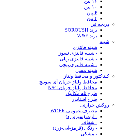
۱۶ پین
۱۰ پین
۶ پین
۴ پین
دریچه فن
برند SOROUSH
برند W&E
شینه
شینه فانتزی
- شینه فانتزی نسوز
- شینه فانتزی ریلی
- شینه فانتزی پیچی
شینه مسی
کنتاکتور و محافظ ولتاژ
محافظ ولتاژ جریان آی سوییچ
محافظ ولتاژ جریان NSC
طرح تله مکانیک
طرح اشنایدر
روکش حرارتی
مصرف عمومی WOER
- ارت (سبز/زرد)
- شفاف
- رنگی (قرمز-آبی-زرد)
- مشکی