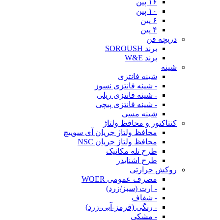
۱۶ پین
۱۰ پین
۶ پین
۴ پین
دریچه فن
برند SOROUSH
برند W&E
شینه
شینه فانتزی
- شینه فانتزی نسوز
- شینه فانتزی ریلی
- شینه فانتزی پیچی
شینه مسی
کنتاکتور و محافظ ولتاژ
محافظ ولتاژ جریان آی سوییچ
محافظ ولتاژ جریان NSC
طرح تله مکانیک
طرح اشنایدر
روکش حرارتی
مصرف عمومی WOER
- ارت (سبز/زرد)
- شفاف
- رنگی (قرمز-آبی-زرد)
- مشکی