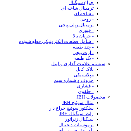
چراغ سیگنال
ترمینال شاخه ای
- شاخه ای
- زوجی
ترمینال ریلی پیچی
- فیوزی
- جریان بالا
- شامل قطعات الکترونیکی قطع شونده
- چند طبقه
- ارت پیچی
- یک طبقه
سیستم علامت گذاری و لیبل
پلاک کابل
- پلاستیکی
حروف و شماره سیم
- فشاری
- حلقوی
محصولات JBH
متال سوئیچ JBH
سلکتور سوئیچ چراغ دار
رابط سیگنال JBH
سیگنال ژنراتور
ترموستات دیجیتال
پاور متر جی بی اچ