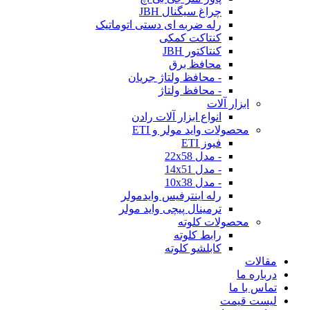
چراغ سیگنال JBH
رله ضربه ای دستی اتوماتیک
کنتاکت کمکی
کنتاکتور JBH
محافظ برق
- محافظ ولتاژ جریان
- محافظ ولتاژ
ابزار آلات
انواع ابزار آلات رادن
محصولات واید مولر و ETI
فیوز ETI
- مدل 22x58
- مدل 14x51
- مدل 10x38
رله اینترفیس وایدمولر
ترمینال پیچی واید مولر
محصولات کلوته
رابط کلوته
کابلشو کلوته
مقالات
درباره ما
تماس با ما
لیست قیمت