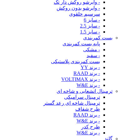
- وایرشو روکش دار تک
- وایرشو بدون روکش
سرسیم حلقوی
- سایز 6
- سایز 2.5
- سایز 1.5
بست کمربندی
پایه بست کمربندی
- مشکی
- سفید
بست کمربندی پلاستیکی
- برند YY
- برند RAAD
- برند VOLTIMAX
- برند W&E
ترمینال انشعابی و شاخه ای
ترمینال سرامیکی
ترمینال شاخه ای رعد گستر
طرح شفاف
- برند RAAD
- برند W&E
طرح کدر
- برند W&E
گلند