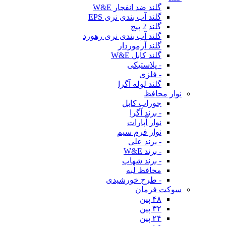
گلند ضد انفجار W&E
گلند آب بندی نری EPS
گلند 2 پیچ
گلند آب بندی نری رهورد
گلند آرموردار
گلند کابل W&E
- پلاستیکی
- فلزی
گلند لوله آگرا
نوار محافظ
جوراب کابل
- برند آگرا
نوار آپارات
نوار فرم سیم
- برند علی
- برند W&E
- برند شهاب
محافظ لبه
- طرح خورشیدی
سوکت فرمان
۴۸ پین
۳۲ پین
۲۴ پین