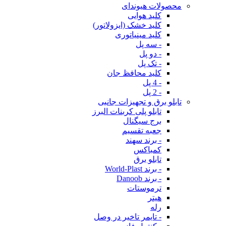
محصولات هیوندای
کلید هوایی
کلید خشک (ایزولاتور)
کلید مینیاتوری
- سه پل
- دو پل
- تک پل
کلید محافظ جان
- 4 پل
- 2 پل
تابلو برق و تجهیزات جانبی
تابلو پلی کربنات البرز
برج سیگنال
جعبه تقسیم
- برند سهند
کمباکس
تابلو برق
- برند World-Plast
- برند Danoob
ترموستات
هیتر
رله
- تایمر تاخیر در وصل