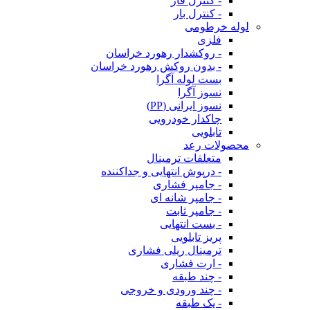
- کنترل فاز
- کنترل بار
لوله خرطومی
فلزی
- روکشدار رهورد خراسان
- بدون روکش رهورد خراسان
بست لوله آگرا
نسوز آگرا
نسوز ایرانی (PP)
چاکدار خودرویی
تابلویی
محصولات رعد
متعلقات ترمینال
- درپوش انتهایی و جداکننده
- جامپر فشاری
- جامپر شانه ای
- جامپر ثابت
- بست انتهایی
پریز تابلویی
ترمینال ریلی فشاری
- ارت فشاری
- چند طبقه
- چند ورودی و خروجی
- یک طبقه