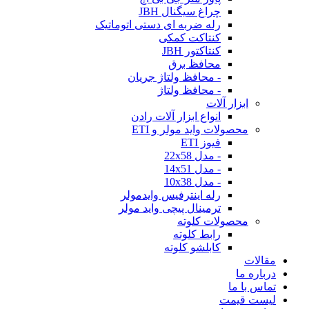
چراغ سیگنال JBH
رله ضربه ای دستی اتوماتیک
کنتاکت کمکی
کنتاکتور JBH
محافظ برق
- محافظ ولتاژ جریان
- محافظ ولتاژ
ابزار آلات
انواع ابزار آلات رادن
محصولات واید مولر و ETI
فیوز ETI
- مدل 22x58
- مدل 14x51
- مدل 10x38
رله اینترفیس وایدمولر
ترمینال پیچی واید مولر
محصولات کلوته
رابط کلوته
کابلشو کلوته
مقالات
درباره ما
تماس با ما
لیست قیمت