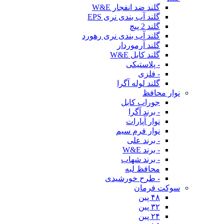
گلند ضد انفجار W&E
گلند آب بندی نری EPS
گلند 2 پیچ
گلند آب بندی نری رهورد
گلند آرموردار
گلند کابل W&E
- پلاستیکی
- فلزی
گلند لوله آگرا
نوار محافظ
جوراب کابل
- برند آگرا
نوار آپارات
نوار فرم سیم
- برند علی
- برند W&E
- برند شهاب
محافظ لبه
- طرح خورشیدی
سوکت فرمان
۴۸ پین
۳۲ پین
۲۴ پین