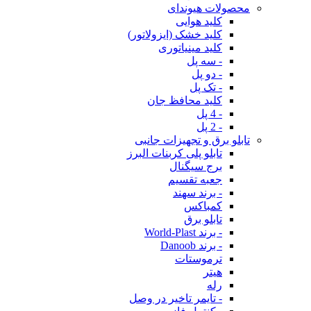
محصولات هیوندای
کلید هوایی
کلید خشک (ایزولاتور)
کلید مینیاتوری
- سه پل
- دو پل
- تک پل
کلید محافظ جان
- 4 پل
- 2 پل
تابلو برق و تجهیزات جانبی
تابلو پلی کربنات البرز
برج سیگنال
جعبه تقسیم
- برند سهند
کمباکس
تابلو برق
- برند World-Plast
- برند Danoob
ترموستات
هیتر
رله
- تایمر تاخیر در وصل