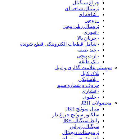
چراغ سیگنال
ترمینال شاخه ای
- شاخه ای
- زوجی
ترمینال ریلی پیچی
- فیوزی
- جریان بالا
- شامل قطعات الکترونیکی قطع شونده
- چند طبقه
- ارت پیچی
- یک طبقه
سیستم علامت گذاری و لیبل
پلاک کابل
- پلاستیکی
حروف و شماره سیم
- فشاری
- حلقوی
محصولات JBH
متال سوئیچ JBH
سلکتور سوئیچ چراغ دار
رابط سیگنال JBH
سیگنال ژنراتور
ترموستات دیجیتال
پاور متر جی بی اچ