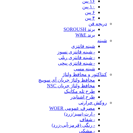
۱۶ پین
۱۰ پین
۶ پین
۴ پین
دریچه فن
برند SOROUSH
برند W&E
شینه
شینه فانتزی
- شینه فانتزی نسوز
- شینه فانتزی ریلی
- شینه فانتزی پیچی
شینه مسی
کنتاکتور و محافظ ولتاژ
محافظ ولتاژ جریان آی سوییچ
محافظ ولتاژ جریان NSC
طرح تله مکانیک
طرح اشنایدر
روکش حرارتی
مصرف عمومی WOER
- ارت (سبز/زرد)
- شفاف
- رنگی (قرمز-آبی-زرد)
- مشکی