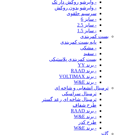
- وایرشو روکش دار تک
- وایرشو بدون روکش
سرسیم حلقوی
- سایز 6
- سایز 2.5
- سایز 1.5
بست کمربندی
پایه بست کمربندی
- مشکی
- سفید
بست کمربندی پلاستیکی
- برند YY
- برند RAAD
- برند VOLTIMAX
- برند W&E
ترمینال انشعابی و شاخه ای
ترمینال سرامیکی
ترمینال شاخه ای رعد گستر
طرح شفاف
- برند RAAD
- برند W&E
طرح کدر
- برند W&E
گلند