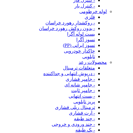
- کنترل فاز
- کنترل بار
لوله خرطومی
فلزی
- روکشدار رهورد خراسان
- بدون روکش رهورد خراسان
بست لوله آگرا
نسوز آگرا
نسوز ایرانی (PP)
چاکدار خودرویی
تابلویی
محصولات رعد
متعلقات ترمینال
- درپوش انتهایی و جداکننده
- جامپر فشاری
- جامپر شانه ای
- جامپر ثابت
- بست انتهایی
پریز تابلویی
ترمینال ریلی فشاری
- ارت فشاری
- چند طبقه
- چند ورودی و خروجی
- یک طبقه