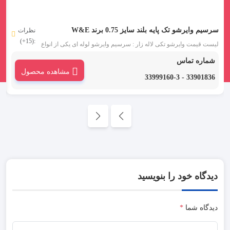
سرسیم وایرشو تک پایه بلند سایز 0.75 برند W&E
و
نظرات
:(15+)
لیست قیمت وایرشو تکی لاله زار : سرسیم وایرشو لوله ای یکی از انواع
ل
سرسیم می باشد. سرسیم وایرشو تک روکش دار سایز 0.75 دارای
شماره تماس
ورودی یک سیم و عایق قیفی شکل آبی می باشد.
برند E
مشاهده محصول
33901836 - 33999160-3
دیدگاه خود را بنویسید
دیدگاه شما
*