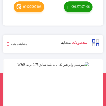
09127997406
09127997406
محصولات
مشابه
مشاهده همه