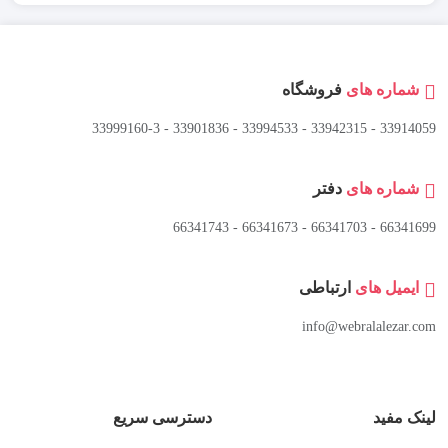
شماره های
فروشگاه
33914059 - 33942315 - 33994533 - 33901836 - 33999160-3 ​
شماره های
دفتر
66341699 - 66341703 - 66341673 - 66341743
ایمیل های
ارتباطی
info@webralalezar.com
لینک مفید
دسترسی سریع