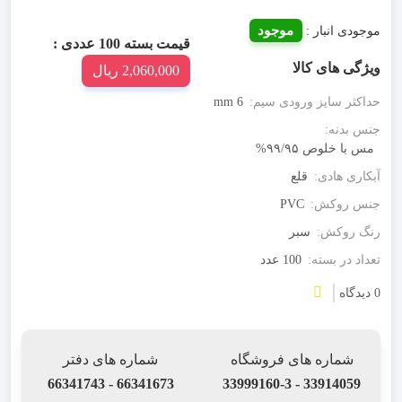
موجود
موجودی انبار :
قیمت بسته 100 عددی :
ویژگی های کالا
2,060,000 ریال
حداکثر سایز ورودی سیم:
6 mm
جنس بدنه:
مس با خلوص ۹۹/۹۵%
آبکاری هادی:
قلع
جنس روکش:
PVC
رنگ روکش:
سبر
تعداد در بسته:
100 عدد
0 دیدگاه
شماره های فروشگاه
شماره های دفتر
66341673 - 66341743
33914059 - 33999160-3