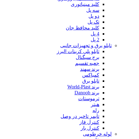
کلید مینیاتوری
سه پل
دو پل
تک پل
کلید محافظ جان
4 پل
2 پل
تابلو برق و تجهیزات جانبی
تابلو پلی کربنات البرز
برج سیگنال
جعبه تقسیم
برند سهند
کمباکس
تابلو برق
برند World-Plast
برند Danoob
ترموستات
هیتر
رله
تایمر تاخیر در وصل
کنترل فاز
کنترل بار
لوله خرطومی