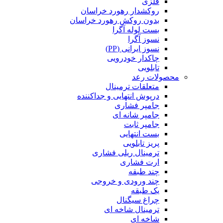
فلزی
روکشدار رهورد خراسان
بدون روکش رهورد خراسان
بست لوله آگرا
نسوز آگرا
نسوز ایرانی (PP)
چاکدار خودرویی
تابلویی
محصولات رعد
متعلقات ترمینال
درپوش انتهایی و جداکننده
جامپر فشاری
جامپر شانه ای
جامپر ثابت
بست انتهایی
پریز تابلویی
ترمینال ریلی فشاری
ارت فشاری
چند طبقه
چند ورودی و خروجی
یک طبقه
چراغ سیگنال
ترمینال شاخه ای
شاخه ای