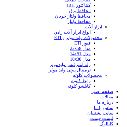
کنتاکتور JBH
محافظ برق
محافظ ولتاژ جریان
محافظ ولتاژ
ابزار آلات
انواع ابزار آلات رادن
محصولات واید مولر و ETI
فیوز ETI
مدل 22x58
مدل 14x51
مدل 10x38
رله اینترفیس وایدمولر
ترمینال پیچی واید مولر
محصولات کلوته
رابط کلوته
کابلشو کلوته
صفحه اصلی
مقالات
درباره ما
تماس با ما
سایت پشتیبان
لیست قیمت
کاتالوگ