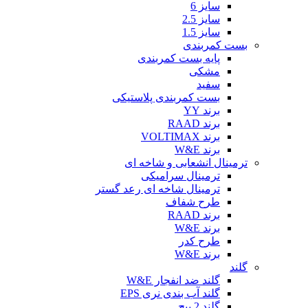
سایز 6
سایز 2.5
سایز 1.5
بست کمربندی
پایه بست کمربندی
مشکی
سفید
بست کمربندی پلاستیکی
برند YY
برند RAAD
برند VOLTIMAX
برند W&E
ترمینال انشعابی و شاخه ای
ترمینال سرامیکی
ترمینال شاخه ای رعد گستر
طرح شفاف
برند RAAD
برند W&E
طرح کدر
برند W&E
گلند
گلند ضد انفجار W&E
گلند آب بندی نری EPS
گلند 2 پیچ