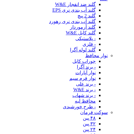
گلند ضد انفجار W&E
گلند آب بندی نری EPS
گلند 2 پیچ
گلند آب بندی نری رهورد
گلند آرموردار
گلند کابل W&E
- پلاستیکی
- فلزی
گلند لوله آگرا
نوار محافظ
جوراب کابل
- برند آگرا
نوار آپارات
نوار فرم سیم
- برند علی
- برند W&E
- برند شهاب
محافظ لبه
- طرح خورشیدی
سوکت فرمان
۴۸ پین
۳۲ پین
۲۴ پین