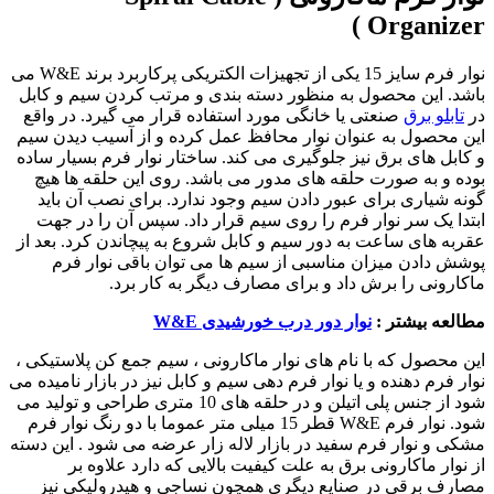
Organizer )
نوار فرم سایز 15 یکی از تجهیزات الکتریکی پرکاربرد برند W&E می
باشد. این محصول به منظور دسته بندی و مرتب کردن سیم و کابل
در
تابلو برق
صنعتی یا خانگی مورد استفاده قرار می گیرد. در واقع
این محصول به عنوان نوار محافظ عمل کرده و از آسیب دیدن سیم
و کابل های برق نیز جلوگیری می کند. ساختار نوار فرم بسیار ساده
بوده و به صورت حلقه های مدور می باشد. روی این حلقه ها هیچ
گونه شیاری برای عبور دادن سیم وجود ندارد. برای نصب آن باید
ابتدا یک سر نوار فرم را روی سیم قرار داد. سپس آن را در جهت
عقربه های ساعت به دور سیم و کابل شروع به پیچاندن کرد. بعد از
پوشش دادن میزان مناسبی از سیم ها می توان باقی نوار فرم
ماکارونی را برش داد و برای مصارف دیگر به کار برد.
مطالعه بیشتر :
نوار دور درب خورشیدی W&E
این محصول که با نام های نوار ماکارونی ، سیم جمع کن پلاستیکی ،
نوار فرم دهنده و یا نوار فرم دهی سیم و کابل نیز در بازار نامیده می
شود از جنس پلی اتیلن و در حلقه های 10 متری طراحی و تولید می
شود. نوار فرم W&E قطر 15 میلی متر عموما با دو رنگ نوار فرم
مشکی و نوار فرم سفید در بازار لاله زار عرضه می شود . این دسته
از نوار ماکارونی برق به علت کیفیت بالایی که دارد علاوه بر
مصارف برقی در صنایع دیگری همچون نساجی و هیدرولیکی نیز