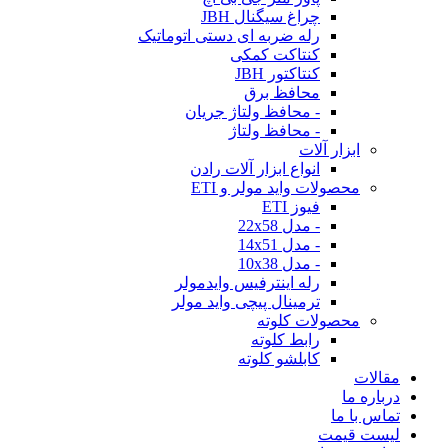
چراغ سیگنال JBH
رله ضربه ای دستی اتوماتیک
کنتاکت کمکی
کنتاکتور JBH
محافظ برق
- محافظ ولتاژ جریان
- محافظ ولتاژ
ابزار آلات
انواع ابزار آلات رادن
محصولات واید مولر و ETI
فیوز ETI
- مدل 22x58
- مدل 14x51
- مدل 10x38
رله اینترفیس وایدمولر
ترمینال پیچی واید مولر
محصولات کلوته
رابط کلوته
کابلشو کلوته
مقالات
درباره ما
تماس با ما
لیست قیمت