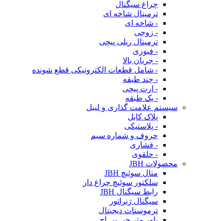
چراغ سیگنال
ترمینال شاخه ای
- شاخه ای
- زوجی
ترمینال ریلی پیچی
- فیوزی
- جریان بالا
- شامل قطعات الکترونیکی قطع شونده
- چند طبقه
- ارت پیچی
- یک طبقه
سیستم علامت گذاری و لیبل
پلاک کابل
- پلاستیکی
حروف و شماره سیم
- فشاری
- حلقوی
محصولات JBH
متال سوئیچ JBH
سلکتور سوئیچ چراغ دار
رابط سیگنال JBH
سیگنال ژنراتور
ترموستات دیجیتال
پاور متر جی بی اچ