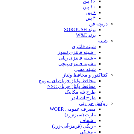
۱۶ پین
۱۰ پین
۶ پین
۴ پین
دریچه فن
برند SOROUSH
برند W&E
شینه
شینه فانتزی
- شینه فانتزی نسوز
- شینه فانتزی ریلی
- شینه فانتزی پیچی
شینه مسی
کنتاکتور و محافظ ولتاژ
محافظ ولتاژ جریان آی سوییچ
محافظ ولتاژ جریان NSC
طرح تله مکانیک
طرح اشنایدر
روکش حرارتی
مصرف عمومی WOER
- ارت (سبز/زرد)
- شفاف
- رنگی (قرمز-آبی-زرد)
- مشکی