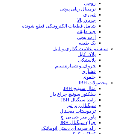
زوجی
ترمینال ریلی پیچی
فیوزی
جریان بالا
شامل قطعات الکترونیکی قطع شونده
چند طبقه
ارت پیچی
یک طبقه
سیستم علامت گذاری و لیبل
پلاک کابل
پلاستیکی
حروف و شماره سیم
فشاری
حلقوی
محصولات JBH
متال سوئیچ JBH
سلکتور سوئیچ چراغ دار
رابط سیگنال JBH
سیگنال ژنراتور
ترموستات دیجیتال
پاور متر جی بی اچ
چراغ سیگنال JBH
رله ضربه ای دستی اتوماتیک
کنتاکت کمکی