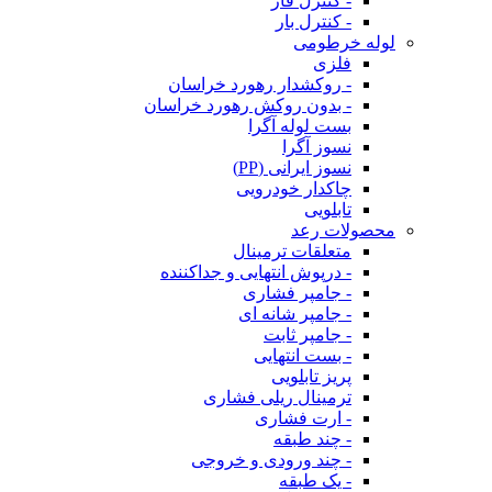
- کنترل فاز
- کنترل بار
لوله خرطومی
فلزی
- روکشدار رهورد خراسان
- بدون روکش رهورد خراسان
بست لوله آگرا
نسوز آگرا
نسوز ایرانی (PP)
چاکدار خودرویی
تابلویی
محصولات رعد
متعلقات ترمینال
- درپوش انتهایی و جداکننده
- جامپر فشاری
- جامپر شانه ای
- جامپر ثابت
- بست انتهایی
پریز تابلویی
ترمینال ریلی فشاری
- ارت فشاری
- چند طبقه
- چند ورودی و خروجی
- یک طبقه