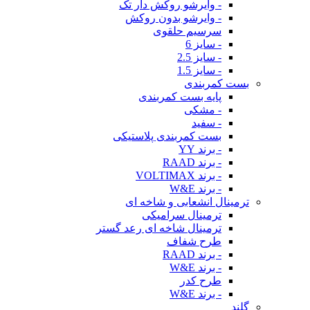
- وایرشو روکش دار تک
- وایرشو بدون روکش
سرسیم حلقوی
- سایز 6
- سایز 2.5
- سایز 1.5
بست کمربندی
پایه بست کمربندی
- مشکی
- سفید
بست کمربندی پلاستیکی
- برند YY
- برند RAAD
- برند VOLTIMAX
- برند W&E
ترمینال انشعابی و شاخه ای
ترمینال سرامیکی
ترمینال شاخه ای رعد گستر
طرح شفاف
- برند RAAD
- برند W&E
طرح کدر
- برند W&E
گلند