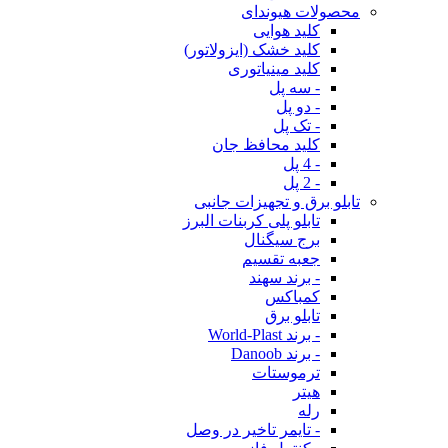
محصولات هیوندای
کلید هوایی
کلید خشک (ایزولاتور)
کلید مینیاتوری
- سه پل
- دو پل
- تک پل
کلید محافظ جان
- 4 پل
- 2 پل
تابلو برق و تجهیزات جانبی
تابلو پلی کربنات البرز
برج سیگنال
جعبه تقسیم
- برند سهند
کمباکس
تابلو برق
- برند World-Plast
- برند Danoob
ترموستات
هیتر
رله
- تایمر تاخیر در وصل