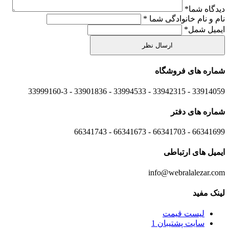
دیدگاه شما
*
نام و نام خانوادگی شما
*
ایمیل شمل
*
شماره های
فروشگاه
33914059 - 33942315 - 33994533 - 33901836 - 33999160-3 ​
شماره های
دفتر
66341699 - 66341703 - 66341673 - 66341743
ایمیل های
ارتباطی
info@webralalezar.com
لینک مفید
لیست قیمت
سایت پشتیبان 1