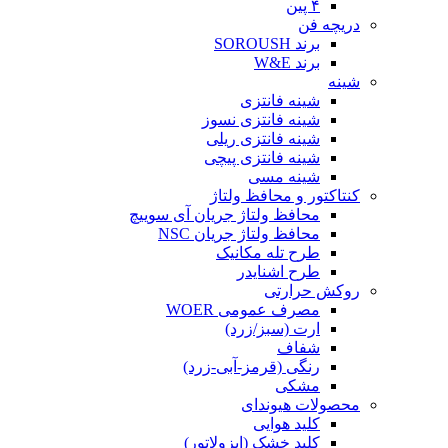
۴ پین
دریچه فن
برند SOROUSH
برند W&E
شینه
شینه فانتزی
شینه فانتزی نسوز
شینه فانتزی ریلی
شینه فانتزی پیچی
شینه مسی
کنتاکتور و محافظ ولتاژ
محافظ ولتاژ جریان آی سوییچ
محافظ ولتاژ جریان NSC
طرح تله مکانیک
طرح اشنایدر
روکش حرارتی
مصرف عمومی WOER
ارت (سبز/زرد)
شفاف
رنگی (قرمز-آبی-زرد)
مشکی
محصولات هیوندای
کلید هوایی
کلید خشک (ایزولاتور)