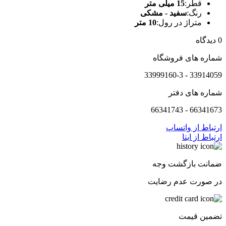
قطر:
15 میلی متر
رنگ:
سفید - مشکی
متراژ در رول:
10 متر
0 دیدگاه
شماره های فروشگاه
33914059 - 33999160-3
شماره های دفتر
66341673 - 66341743
ارتباط از واتساپ
ارتباط از ایتا
ضمانت بازگشت وجه
در صورت عدم رضایت
تضمین قیمت