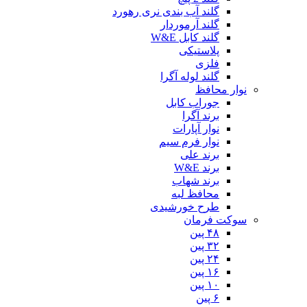
گلند آب بندی نری رهورد
گلند آرموردار
گلند کابل W&E
پلاستیکی
فلزی
گلند لوله آگرا
نوار محافظ
جوراب کابل
برند آگرا
نوار آپارات
نوار فرم سیم
برند علی
برند W&E
برند شهاب
محافظ لبه
طرح خورشیدی
سوکت فرمان
۴۸ پین
۳۲ پین
۲۴ پین
۱۶ پین
۱۰ پین
۶ پین