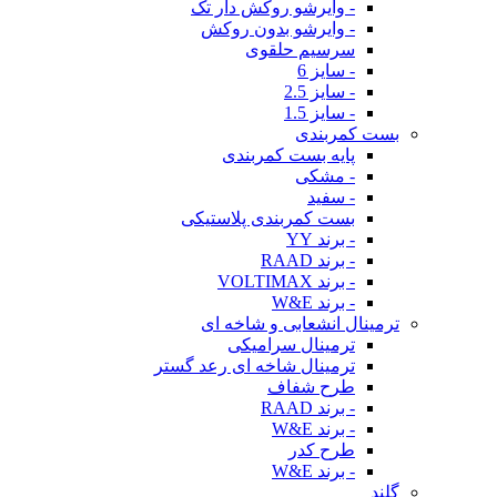
- وایرشو روکش دار تک
- وایرشو بدون روکش
سرسیم حلقوی
- سایز 6
- سایز 2.5
- سایز 1.5
بست کمربندی
پایه بست کمربندی
- مشکی
- سفید
بست کمربندی پلاستیکی
- برند YY
- برند RAAD
- برند VOLTIMAX
- برند W&E
ترمینال انشعابی و شاخه ای
ترمینال سرامیکی
ترمینال شاخه ای رعد گستر
طرح شفاف
- برند RAAD
- برند W&E
طرح کدر
- برند W&E
گلند