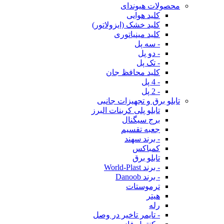
محصولات هیوندای
کلید هوایی
کلید خشک (ایزولاتور)
کلید مینیاتوری
- سه پل
- دو پل
- تک پل
کلید محافظ جان
- 4 پل
- 2 پل
تابلو برق و تجهیزات جانبی
تابلو پلی کربنات البرز
برج سیگنال
جعبه تقسیم
- برند سهند
کمباکس
تابلو برق
- برند World-Plast
- برند Danoob
ترموستات
هیتر
رله
- تایمر تاخیر در وصل