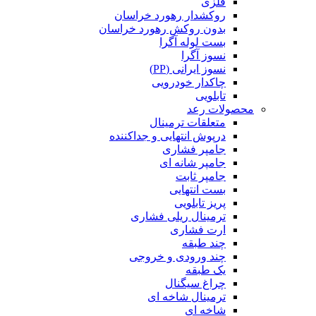
فلزی
روکشدار رهورد خراسان
بدون روکش رهورد خراسان
بست لوله آگرا
نسوز آگرا
نسوز ایرانی (PP)
چاکدار خودرویی
تابلویی
محصولات رعد
متعلقات ترمینال
درپوش انتهایی و جداکننده
جامپر فشاری
جامپر شانه ای
جامپر ثابت
بست انتهایی
پریز تابلویی
ترمینال ریلی فشاری
ارت فشاری
چند طبقه
چند ورودی و خروجی
یک طبقه
چراغ سیگنال
ترمینال شاخه ای
شاخه ای