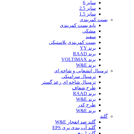
سایز 6
سایز 2.5
سایز 1.5
بست کمربندی
پایه بست کمربندی
مشکی
سفید
بست کمربندی پلاستیکی
برند YY
برند RAAD
برند VOLTIMAX
برند W&E
ترمینال انشعابی و شاخه ای
ترمینال سرامیکی
ترمینال شاخه ای رعد گستر
طرح شفاف
برند RAAD
برند W&E
طرح کدر
برند W&E
گلند
گلند ضد انفجار W&E
گلند آب بندی نری EPS
گلند 2 پیچ