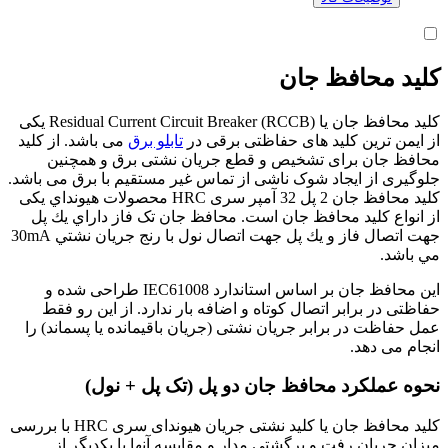
کلید محافظ جان
کلید محافظ جان یا (RCCB) Residual Current Circuit Breaker یکی
از ایمن ترین کلید های حفاظتی برقی در
تابلو برق
می باشد. از کلید
محافظ جان برای تشخیص و قطع جریان نشتی برق و همچنین
جلوگیری از ایجاد شوک ناشی از تماس غیر مستقیم با برق می باشد.
كليد محافظ جان 2 پل 32 آمپر سری HRC محصولات هيونداي یکی
از انواع کلید محافظ جان است. محافظ جان تک فاز داراي يك پل
جهت اتصال فاز و يك پل جهت اتصال نول با رنج جريان نشتي 30mA
مي باشد.
این محافظ جان بر اساس استاندارد IEC61008 طراحی شده و
حفاظتی در برابر اتصال کوتاه و اضافه بار ندارد. از این رو فقط
عمل حفاظت در برابر جریان نشتی (جریان باقیمانده یا پسماند) را
انجام می ­دهد.
نحوه عملکرد محافظ جان دو پل (تک پل + نول)
کلید محافظ جان یا کلید نشتی جریان هیوندای سری HRC با بررسی
میزان جریان رفت و برگشتی مدار و مقایسه آنها با یکدیگر از