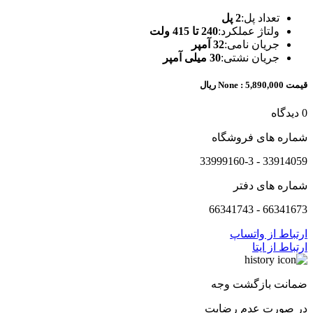
تعداد پل:
2 پل
ولتاژ عملکرد:
240 تا 415 ولت
جریان نامی:
32 آمپر
جریان نشتی:
30 میلی آمپر
قیمت None :
5,890,000 ریال
0 دیدگاه
شماره های فروشگاه
33914059 - 33999160-3
شماره های دفتر
66341673 - 66341743
ارتباط از واتساپ
ارتباط از ایتا
ضمانت بازگشت وجه
در صورت عدم رضایت