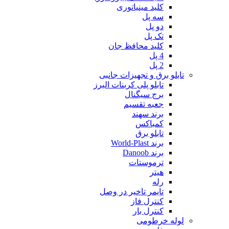
کلید مینیاتوری
سه پل
دو پل
تک پل
کلید محافظ جان
4 پل
2 پل
تابلو برق و تجهیزات جانبی
تابلو پلی کربنات البرز
برج سیگنال
جعبه تقسیم
برند سهند
کمباکس
تابلو برق
برند World-Plast
برند Danoob
ترموستات
هیتر
رله
تایمر تاخیر در وصل
کنترل فاز
کنترل بار
لوله خرطومی