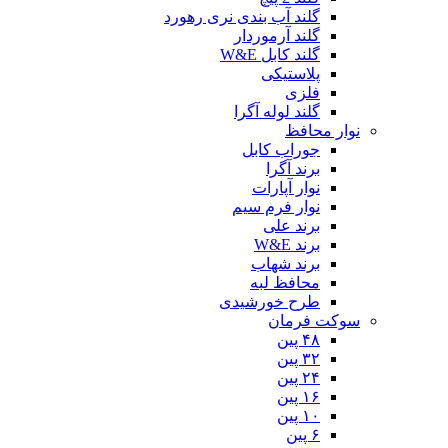
گلند آب بندی نری رهورد
گلند آرموردار
گلند کابل W&E
پلاستیکی
فلزی
گلند لوله آگرا
نوار محافظ
جوراب کابل
برند آگرا
نوار آپارات
نوار فرم سیم
برند علی
برند W&E
برند شهاب
محافظ لبه
طرح خورشیدی
سوکت فرمان
۴۸ پین
۳۲ پین
۲۴ پین
۱۶ پین
۱۰ پین
۶ پین