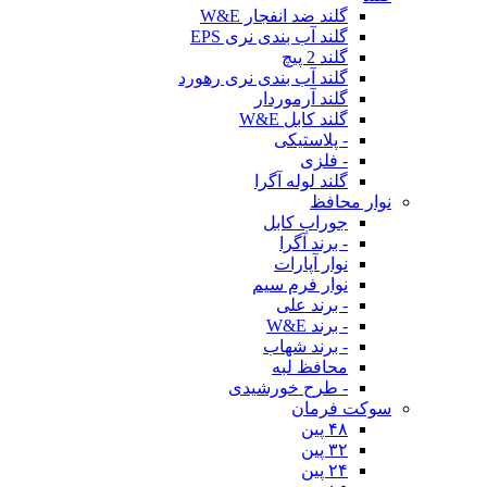
گلند ضد انفجار W&E
گلند آب بندی نری EPS
گلند 2 پیچ
گلند آب بندی نری رهورد
گلند آرموردار
گلند کابل W&E
- پلاستیکی
- فلزی
گلند لوله آگرا
نوار محافظ
جوراب کابل
- برند آگرا
نوار آپارات
نوار فرم سیم
- برند علی
- برند W&E
- برند شهاب
محافظ لبه
- طرح خورشیدی
سوکت فرمان
۴۸ پین
۳۲ پین
۲۴ پین