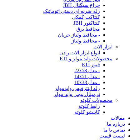
چراغ سیگنال JBH
رله ضربه ای دستی اتوماتیک
کنتاکت کمکی
کنتاکتور JBH
محافظ برق
- محافظ ولتاژ جریان
- محافظ ولتاژ
ابزار آلات
انواع ابزار آلات رادن
محصولات واید مولر و ETI
فیوز ETI
- مدل 22x58
- مدل 14x51
- مدل 10x38
رله اینترفیس وایدمولر
ترمینال پیچی واید مولر
محصولات کلوته
رابط کلوته
کابلشو کلوته
مقالات
درباره ما
تماس با ما
لیست قیمت