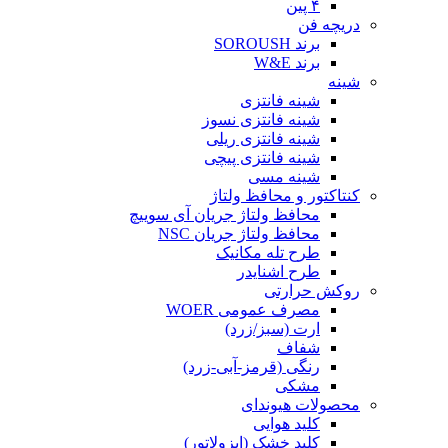
۴ پین
دریچه فن
برند SOROUSH
برند W&E
شینه
شینه فانتزی
شینه فانتزی نسوز
شینه فانتزی ریلی
شینه فانتزی پیچی
شینه مسی
کنتاکتور و محافظ ولتاژ
محافظ ولتاژ جریان آی سوییچ
محافظ ولتاژ جریان NSC
طرح تله مکانیک
طرح اشنایدر
روکش حرارتی
مصرف عمومی WOER
ارت (سبز/زرد)
شفاف
رنگی (قرمز-آبی-زرد)
مشکی
محصولات هیوندای
کلید هوایی
کلید خشک (ایزولاتور)