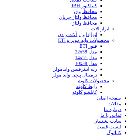
کنتاکتور JBH
محافظ برق
محافظ ولتاژ جریان
محافظ ولتاژ
ابزار آلات
انواع ابزار آلات رادن
محصولات واید مولر و ETI
فیوز ETI
مدل 22x58
مدل 14x51
مدل 10x38
رله اینترفیس وایدمولر
ترمینال پیچی واید مولر
محصولات کلوته
رابط کلوته
کابلشو کلوته
صفحه اصلی
مقالات
درباره ما
تماس با ما
سایت پشتیبان
لیست قیمت
کاتالوگ