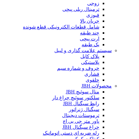
زوجی
ترمینال ریلی پیچی
فیوزی
جریان بالا
شامل قطعات الکترونیکی قطع شونده
چند طبقه
ارت پیچی
یک طبقه
سیستم علامت گذاری و لیبل
پلاک کابل
پلاستیکی
حروف و شماره سیم
فشاری
حلقوی
محصولات JBH
متال سوئیچ JBH
سلکتور سوئیچ چراغ دار
رابط سیگنال JBH
سیگنال ژنراتور
ترموستات دیجیتال
پاور متر جی بی اچ
چراغ سیگنال JBH
رله ضربه ای دستی اتوماتیک
کنتاکت کمکی