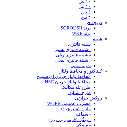
۱۶ پین
۱۰ پین
۶ پین
۴ پین
دریچه فن
برند SOROUSH
برند W&E
شینه
شینه فانتزی
- شینه فانتزی نسوز
- شینه فانتزی ریلی
- شینه فانتزی پیچی
شینه مسی
کنتاکتور و محافظ ولتاژ
محافظ ولتاژ جریان آی سوییچ
محافظ ولتاژ جریان NSC
طرح تله مکانیک
طرح اشنایدر
روکش حرارتی
مصرف عمومی WOER
- ارت (سبز/زرد)
- شفاف
- رنگی (قرمز-آبی-زرد)
- مشکی