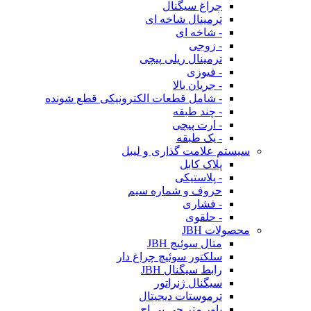
چراغ سیگنال
ترمینال شاخه ای
- شاخه ای
- زوجی
ترمینال ریلی پیچی
- فیوزی
- جریان بالا
- شامل قطعات الکترونیکی قطع شونده
- چند طبقه
- ارت پیچی
- یک طبقه
سیستم علامت گذاری و لیبل
پلاک کابل
- پلاستیکی
حروف و شماره سیم
- فشاری
- حلقوی
محصولات JBH
متال سوئیچ JBH
سلکتور سوئیچ چراغ دار
رابط سیگنال JBH
سیگنال ژنراتور
ترموستات دیجیتال
پاور متر جی بی اچ