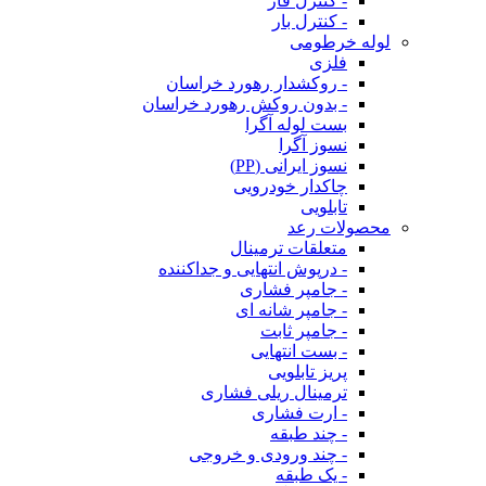
- کنترل فاز
- کنترل بار
لوله خرطومی
فلزی
- روکشدار رهورد خراسان
- بدون روکش رهورد خراسان
بست لوله آگرا
نسوز آگرا
نسوز ایرانی (PP)
چاکدار خودرویی
تابلویی
محصولات رعد
متعلقات ترمینال
- درپوش انتهایی و جداکننده
- جامپر فشاری
- جامپر شانه ای
- جامپر ثابت
- بست انتهایی
پریز تابلویی
ترمینال ریلی فشاری
- ارت فشاری
- چند طبقه
- چند ورودی و خروجی
- یک طبقه