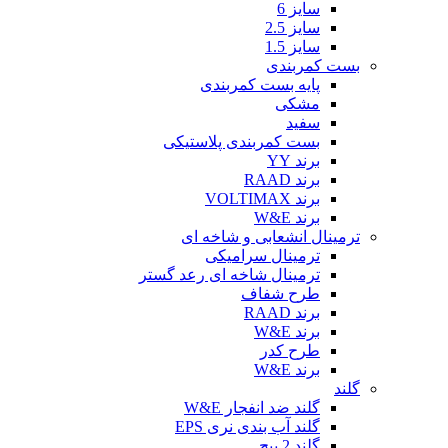
سایز 6
سایز 2.5
سایز 1.5
بست کمربندی
پایه بست کمربندی
مشکی
سفید
بست کمربندی پلاستیکی
برند YY
برند RAAD
برند VOLTIMAX
برند W&E
ترمینال انشعابی و شاخه ای
ترمینال سرامیکی
ترمینال شاخه ای رعد گستر
طرح شفاف
برند RAAD
برند W&E
طرح کدر
برند W&E
گلند
گلند ضد انفجار W&E
گلند آب بندی نری EPS
گلند 2 پیچ