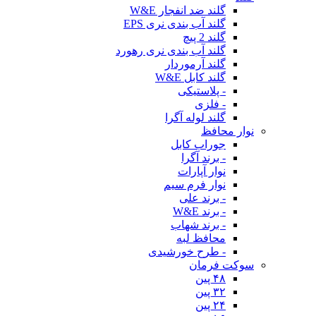
گلند ضد انفجار W&E
گلند آب بندی نری EPS
گلند 2 پیچ
گلند آب بندی نری رهورد
گلند آرموردار
گلند کابل W&E
- پلاستیکی
- فلزی
گلند لوله آگرا
نوار محافظ
جوراب کابل
- برند آگرا
نوار آپارات
نوار فرم سیم
- برند علی
- برند W&E
- برند شهاب
محافظ لبه
- طرح خورشیدی
سوکت فرمان
۴۸ پین
۳۲ پین
۲۴ پین