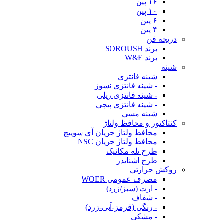
۱۶ پین
۱۰ پین
۶ پین
۴ پین
دریچه فن
برند SOROUSH
برند W&E
شینه
شینه فانتزی
- شینه فانتزی نسوز
- شینه فانتزی ریلی
- شینه فانتزی پیچی
شینه مسی
کنتاکتور و محافظ ولتاژ
محافظ ولتاژ جریان آی سوییچ
محافظ ولتاژ جریان NSC
طرح تله مکانیک
طرح اشنایدر
روکش حرارتی
مصرف عمومی WOER
- ارت (سبز/زرد)
- شفاف
- رنگی (قرمز-آبی-زرد)
- مشکی