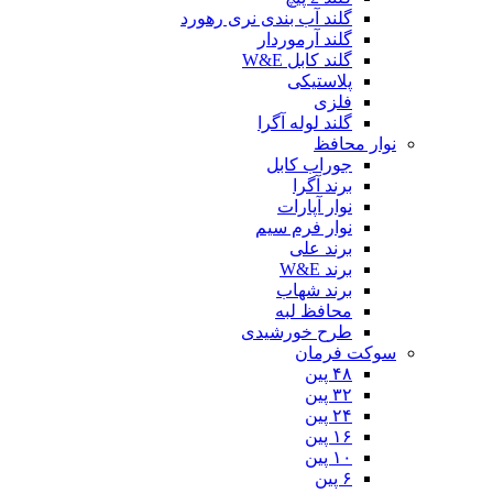
گلند آب بندی نری رهورد
گلند آرموردار
گلند کابل W&E
پلاستیکی
فلزی
گلند لوله آگرا
نوار محافظ
جوراب کابل
برند آگرا
نوار آپارات
نوار فرم سیم
برند علی
برند W&E
برند شهاب
محافظ لبه
طرح خورشیدی
سوکت فرمان
۴۸ پین
۳۲ پین
۲۴ پین
۱۶ پین
۱۰ پین
۶ پین