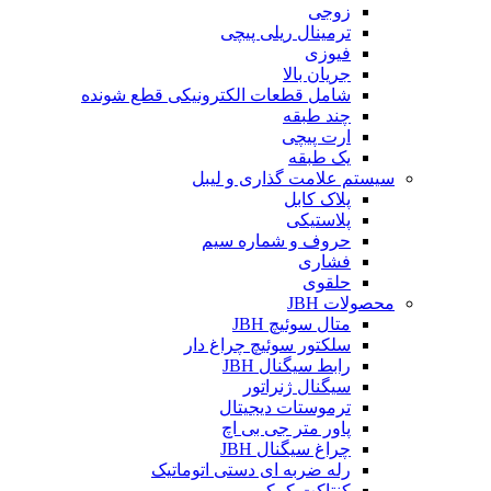
زوجی
ترمینال ریلی پیچی
فیوزی
جریان بالا
شامل قطعات الکترونیکی قطع شونده
چند طبقه
ارت پیچی
یک طبقه
سیستم علامت گذاری و لیبل
پلاک کابل
پلاستیکی
حروف و شماره سیم
فشاری
حلقوی
محصولات JBH
متال سوئیچ JBH
سلکتور سوئیچ چراغ دار
رابط سیگنال JBH
سیگنال ژنراتور
ترموستات دیجیتال
پاور متر جی بی اچ
چراغ سیگنال JBH
رله ضربه ای دستی اتوماتیک
کنتاکت کمکی