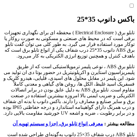
باکس دانوب 35*25
تابلو برق ( Electrical Enclosure ) محفظه ای برای نگهداری تجهیزات
برقی است که در محیط های صنعتی و مسکونی به صورت روکار یا
توکار مورد استفاده قرار می گیرد. به طور کلی می توان گفت تابلو
برق ABS دانوب 35*25 درب شفاف یکی از انواع تابلو برق است که
باهدف کنترل و همچنین توزیع انرژی الکتریکی به کار می‌رود.
تابلو برق ABS ، نوعی پلیمر ترموپلاستیکی است که از طریق
پلیمریزاسیون استایرن و اکریلونیتریل در حضور بوتا دی ان تولید می
شود. این پلیمر در مقابل محلول های اسیدی، قلیایی، هیدرو کلریک و
فسفریک اسید غلیظ، الکل ها، روغن های گیاهی و معدنی کاملاً
مقاوم است. تابلو برق ABS به دلیل عایق بودن در برابر اتصالات
الکتریکی و ضریب ایمنی بالا امروزه بیشترین استفاده در صنعت
برق و سایر صنایع و مصارف را دارند. باکس دانوب با بدنه ای شفاف
و درب همرنگ دارای گواهینامه استاندارد و درجه حفاظتی IP65 بوده
و در برابر رطوبت ، ضربه و اشعه UV خورشید مقاومت بالایی دارد.
مطالعه بیشتر :
معرفی انواع تابلو برق، اجزا و سیستم تهویه آن
تابلو ABS درب شفاف 35×25 دانوب به‌گونه‌ای طراحی شده است