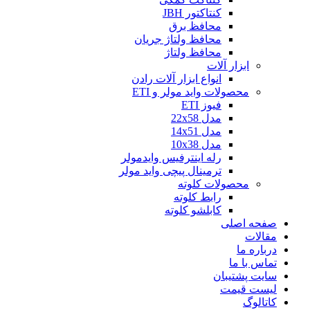
کنتاکتور JBH
محافظ برق
محافظ ولتاژ جریان
محافظ ولتاژ
ابزار آلات
انواع ابزار آلات رادن
محصولات واید مولر و ETI
فیوز ETI
مدل 22x58
مدل 14x51
مدل 10x38
رله اینترفیس وایدمولر
ترمینال پیچی واید مولر
محصولات کلوته
رابط کلوته
کابلشو کلوته
صفحه اصلی
مقالات
درباره ما
تماس با ما
سایت پشتیبان
لیست قیمت
کاتالوگ