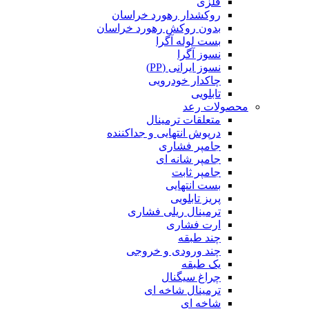
فلزی
روکشدار رهورد خراسان
بدون روکش رهورد خراسان
بست لوله آگرا
نسوز آگرا
نسوز ایرانی (PP)
چاکدار خودرویی
تابلویی
محصولات رعد
متعلقات ترمینال
درپوش انتهایی و جداکننده
جامپر فشاری
جامپر شانه ای
جامپر ثابت
بست انتهایی
پریز تابلویی
ترمینال ریلی فشاری
ارت فشاری
چند طبقه
چند ورودی و خروجی
یک طبقه
چراغ سیگنال
ترمینال شاخه ای
شاخه ای