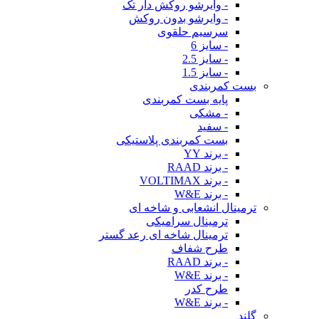
- وایرشو روکش دار تک
- وایرشو بدون روکش
سرسیم حلقوی
- سایز 6
- سایز 2.5
- سایز 1.5
بست کمربندی
پایه بست کمربندی
- مشکی
- سفید
بست کمربندی پلاستیکی
- برند YY
- برند RAAD
- برند VOLTIMAX
- برند W&E
ترمینال انشعابی و شاخه ای
ترمینال سرامیکی
ترمینال شاخه ای رعد گستر
طرح شفاف
- برند RAAD
- برند W&E
طرح کدر
- برند W&E
گلند