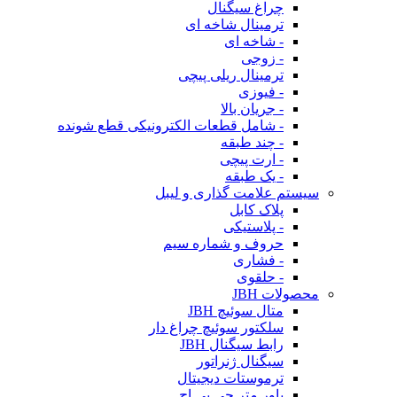
چراغ سیگنال
ترمینال شاخه ای
- شاخه ای
- زوجی
ترمینال ریلی پیچی
- فیوزی
- جریان بالا
- شامل قطعات الکترونیکی قطع شونده
- چند طبقه
- ارت پیچی
- یک طبقه
سیستم علامت گذاری و لیبل
پلاک کابل
- پلاستیکی
حروف و شماره سیم
- فشاری
- حلقوی
محصولات JBH
متال سوئیچ JBH
سلکتور سوئیچ چراغ دار
رابط سیگنال JBH
سیگنال ژنراتور
ترموستات دیجیتال
پاور متر جی بی اچ