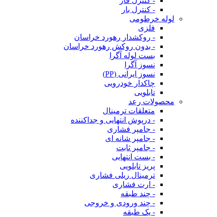
- کنترل فاز
- کنترل بار
لوله خرطومی
فلزی
- روکشدار رهورد خراسان
- بدون روکش رهورد خراسان
بست لوله آگرا
نسوز آگرا
نسوز ایرانی (PP)
چاکدار خودرویی
تابلویی
محصولات رعد
متعلقات ترمینال
- درپوش انتهایی و جداکننده
- جامپر فشاری
- جامپر شانه ای
- جامپر ثابت
- بست انتهایی
پریز تابلویی
ترمینال ریلی فشاری
- ارت فشاری
- چند طبقه
- چند ورودی و خروجی
- یک طبقه