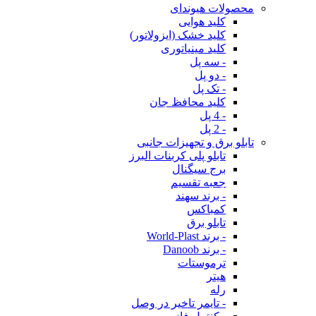
محصولات هیوندای
کلید هوایی
کلید خشک (ایزولاتور)
کلید مینیاتوری
- سه پل
- دو پل
- تک پل
کلید محافظ جان
- 4 پل
- 2 پل
تابلو برق و تجهیزات جانبی
تابلو پلی کربنات البرز
برج سیگنال
جعبه تقسیم
- برند سهند
کمباکس
تابلو برق
- برند World-Plast
- برند Danoob
ترموستات
هیتر
رله
- تایمر تاخیر در وصل