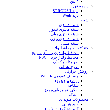
۴ پین
دریچه فن
برند SOROUSH
برند W&E
شینه
شینه فانتزی
شینه فانتزی نسوز
شینه فانتزی ریلی
شینه فانتزی پیچی
شینه مسی
کنتاکتور و محافظ ولتاژ
محافظ ولتاژ جریان آی سوییچ
محافظ ولتاژ جریان NSC
طرح تله مکانیک
طرح اشنایدر
روکش حرارتی
مصرف عمومی WOER
ارت (سبز/زرد)
شفاف
رنگی (قرمز-آبی-زرد)
مشکی
محصولات هیوندای
کلید هوایی
کلید خشک (ایزولاتور)