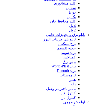
کلید مینیاتوری
سه پل
دو پل
تک پل
کلید محافظ جان
4 پل
2 پل
تابلو برق و تجهیزات جانبی
تابلو پلی کربنات البرز
برج سیگنال
جعبه تقسیم
برند سهند
کمباکس
تابلو برق
برند World-Plast
برند Danoob
ترموستات
هیتر
رله
تایمر تاخیر در وصل
کنترل فاز
کنترل بار
لوله خرطومی