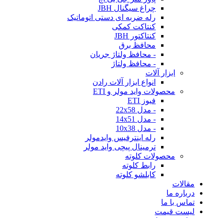
چراغ سیگنال JBH
رله ضربه ای دستی اتوماتیک
کنتاکت کمکی
کنتاکتور JBH
محافظ برق
- محافظ ولتاژ جریان
- محافظ ولتاژ
ابزار آلات
انواع ابزار آلات رادن
محصولات واید مولر و ETI
فیوز ETI
- مدل 22x58
- مدل 14x51
- مدل 10x38
رله اینترفیس وایدمولر
ترمینال پیچی واید مولر
محصولات کلوته
رابط کلوته
کابلشو کلوته
مقالات
درباره ما
تماس با ما
لیست قیمت