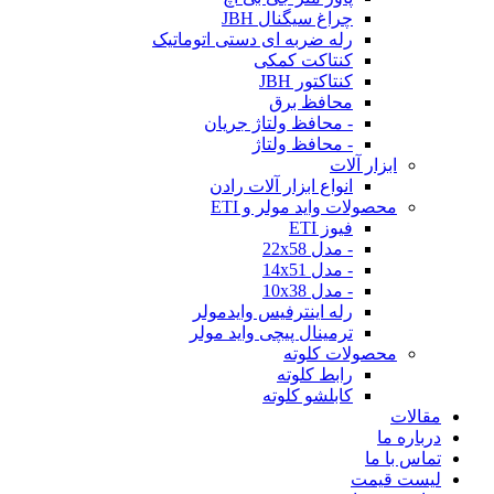
چراغ سیگنال JBH
رله ضربه ای دستی اتوماتیک
کنتاکت کمکی
کنتاکتور JBH
محافظ برق
- محافظ ولتاژ جریان
- محافظ ولتاژ
ابزار آلات
انواع ابزار آلات رادن
محصولات واید مولر و ETI
فیوز ETI
- مدل 22x58
- مدل 14x51
- مدل 10x38
رله اینترفیس وایدمولر
ترمینال پیچی واید مولر
محصولات کلوته
رابط کلوته
کابلشو کلوته
مقالات
درباره ما
تماس با ما
لیست قیمت