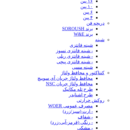
۱۶ پین
۱۰ پین
۶ پین
۴ پین
دریچه فن
برند SOROUSH
برند W&E
شینه
شینه فانتزی
- شینه فانتزی نسوز
- شینه فانتزی ریلی
- شینه فانتزی پیچی
شینه مسی
کنتاکتور و محافظ ولتاژ
محافظ ولتاژ جریان آی سوییچ
محافظ ولتاژ جریان NSC
طرح تله مکانیک
طرح اشنایدر
روکش حرارتی
مصرف عمومی WOER
- ارت (سبز/زرد)
- شفاف
- رنگی (قرمز-آبی-زرد)
- مشکی