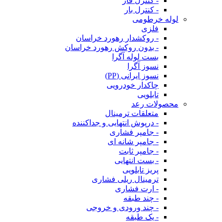
- کنترل فاز
- کنترل بار
لوله خرطومی
فلزی
- روکشدار رهورد خراسان
- بدون روکش رهورد خراسان
بست لوله آگرا
نسوز آگرا
نسوز ایرانی (PP)
چاکدار خودرویی
تابلویی
محصولات رعد
متعلقات ترمینال
- درپوش انتهایی و جداکننده
- جامپر فشاری
- جامپر شانه ای
- جامپر ثابت
- بست انتهایی
پریز تابلویی
ترمینال ریلی فشاری
- ارت فشاری
- چند طبقه
- چند ورودی و خروجی
- یک طبقه