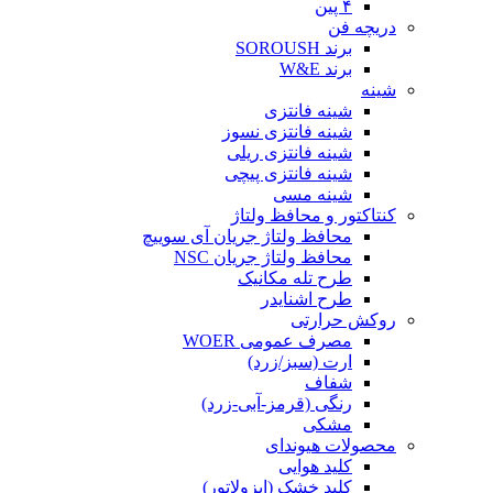
۴ پین
دریچه فن
برند SOROUSH
برند W&E
شینه
شینه فانتزی
شینه فانتزی نسوز
شینه فانتزی ریلی
شینه فانتزی پیچی
شینه مسی
کنتاکتور و محافظ ولتاژ
محافظ ولتاژ جریان آی سوییچ
محافظ ولتاژ جریان NSC
طرح تله مکانیک
طرح اشنایدر
روکش حرارتی
مصرف عمومی WOER
ارت (سبز/زرد)
شفاف
رنگی (قرمز-آبی-زرد)
مشکی
محصولات هیوندای
کلید هوایی
کلید خشک (ایزولاتور)