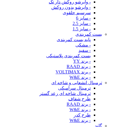
- وایرشو روکش دار تک
- وایرشو بدون روکش
سرسیم حلقوی
- سایز 6
- سایز 2.5
- سایز 1.5
بست کمربندی
پایه بست کمربندی
- مشکی
- سفید
بست کمربندی پلاستیکی
- برند YY
- برند RAAD
- برند VOLTIMAX
- برند W&E
ترمینال انشعابی و شاخه ای
ترمینال سرامیکی
ترمینال شاخه ای رعد گستر
طرح شفاف
- برند RAAD
- برند W&E
طرح کدر
- برند W&E
گلند