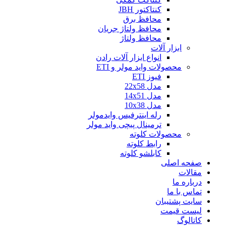
کنتاکتور JBH
محافظ برق
محافظ ولتاژ جریان
محافظ ولتاژ
ابزار آلات
انواع ابزار آلات رادن
محصولات واید مولر و ETI
فیوز ETI
مدل 22x58
مدل 14x51
مدل 10x38
رله اینترفیس وایدمولر
ترمینال پیچی واید مولر
محصولات کلوته
رابط کلوته
کابلشو کلوته
صفحه اصلی
مقالات
درباره ما
تماس با ما
سایت پشتیبان
لیست قیمت
کاتالوگ