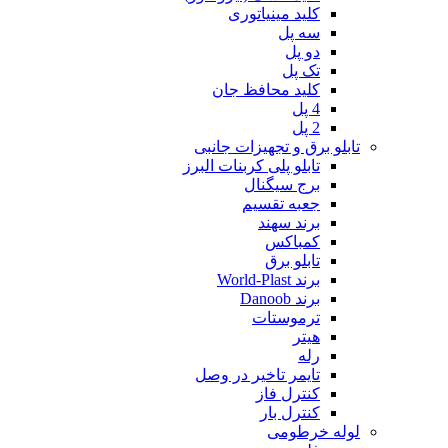
کلید مینیاتوری
سه پل
دو پل
تک پل
کلید محافظ جان
4 پل
2 پل
تابلو برق و تجهیزات جانبی
تابلو پلی کربنات البرز
برج سیگنال
جعبه تقسیم
برند سهند
کمباکس
تابلو برق
برند World-Plast
برند Danoob
ترموستات
هیتر
رله
تایمر تاخیر در وصل
کنترل فاز
کنترل بار
لوله خرطومی