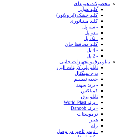
محصولات هیوندای
کلید هوایی
کلید خشک (ایزولاتور)
کلید مینیاتوری
- سه پل
- دو پل
- تک پل
کلید محافظ جان
- 4 پل
- 2 پل
تابلو برق و تجهیزات جانبی
تابلو پلی کربنات البرز
برج سیگنال
جعبه تقسیم
- برند سهند
کمباکس
تابلو برق
- برند World-Plast
- برند Danoob
ترموستات
هیتر
رله
- تایمر تاخیر در وصل