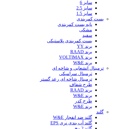
سایز 6
سایز 2.5
سایز 1.5
بست کمربندی
پایه بست کمربندی
مشکی
سفید
بست کمربندی پلاستیکی
برند YY
برند RAAD
برند VOLTIMAX
برند W&E
ترمینال انشعابی و شاخه ای
ترمینال سرامیکی
ترمینال شاخه ای رعد گستر
طرح شفاف
برند RAAD
برند W&E
طرح کدر
برند W&E
گلند
گلند ضد انفجار W&E
گلند آب بندی نری EPS
گلند 2 پیچ