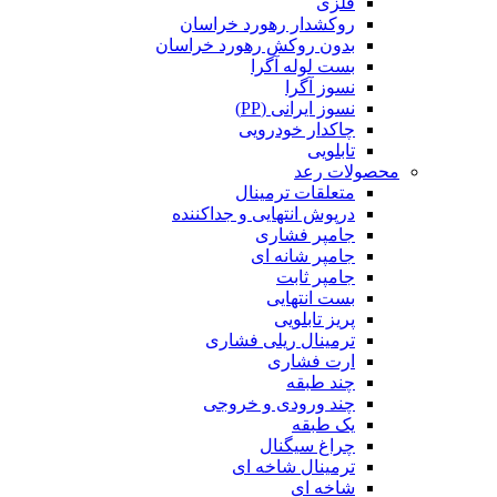
فلزی
روکشدار رهورد خراسان
بدون روکش رهورد خراسان
بست لوله آگرا
نسوز آگرا
نسوز ایرانی (PP)
چاکدار خودرویی
تابلویی
محصولات رعد
متعلقات ترمینال
درپوش انتهایی و جداکننده
جامپر فشاری
جامپر شانه ای
جامپر ثابت
بست انتهایی
پریز تابلویی
ترمینال ریلی فشاری
ارت فشاری
چند طبقه
چند ورودی و خروجی
یک طبقه
چراغ سیگنال
ترمینال شاخه ای
شاخه ای