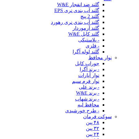
گلند ضد انفجار W&E
گلند آب بندی نری EPS
گلند 2 پیچ
گلند آب بندی نری رهورد
گلند آرموردار
گلند کابل W&E
- پلاستیکی
- فلزی
گلند لوله آگرا
نوار محافظ
جوراب کابل
- برند آگرا
نوار آپارات
نوار فرم سیم
- برند علی
- برند W&E
- برند شهاب
محافظ لبه
- طرح خورشیدی
سوکت فرمان
۴۸ پین
۳۲ پین
۲۴ پین