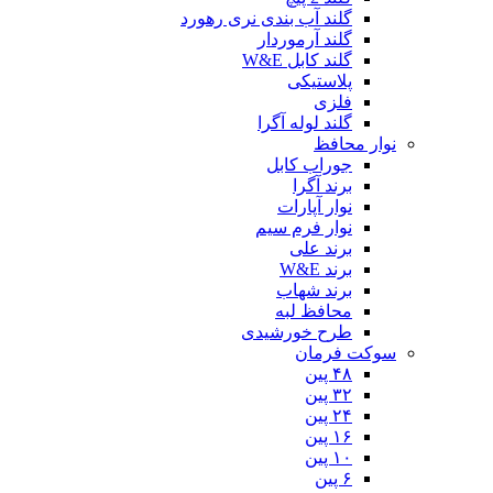
گلند آب بندی نری رهورد
گلند آرموردار
گلند کابل W&E
پلاستیکی
فلزی
گلند لوله آگرا
نوار محافظ
جوراب کابل
برند آگرا
نوار آپارات
نوار فرم سیم
برند علی
برند W&E
برند شهاب
محافظ لبه
طرح خورشیدی
سوکت فرمان
۴۸ پین
۳۲ پین
۲۴ پین
۱۶ پین
۱۰ پین
۶ پین