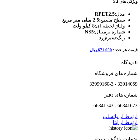
ویژگی های کالا
مدل:
RPET2.5
سطح مقطع:
2.5 میلی متر مربع
ولتاژ لحظه ای:
8 کیلو ولت
شماره ترمینال:
NS5
رنگ:
سبز/زرد
قیمت هر عدد :
671,000 ریال
0 دیدگاه
شماره های فروشگاه
33914059 - 33999160-3
شماره های دفتر
66341673 - 66341743
ارتباط از واتساپ
ارتباط از ایتا
ضمانت بازگشت وجه