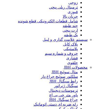
زوجی
ترمینال ریلی پیچی
فیوزی
جریان بالا
شامل قطعات الکترونیکی قطع شونده
چند طبقه
ارت پیچی
یک طبقه
سیستم علامت گذاری و لیبل
پلاک کابل
پلاستیکی
حروف و شماره سیم
فشاری
حلقوی
محصولات JBH
متال سوئیچ JBH
سلکتور سوئیچ چراغ دار
رابط سیگنال JBH
سیگنال ژنراتور
ترموستات دیجیتال
پاور متر جی بی اچ
چراغ سیگنال JBH
رله ضربه ای دستی اتوماتیک
کنتاکت کمکی