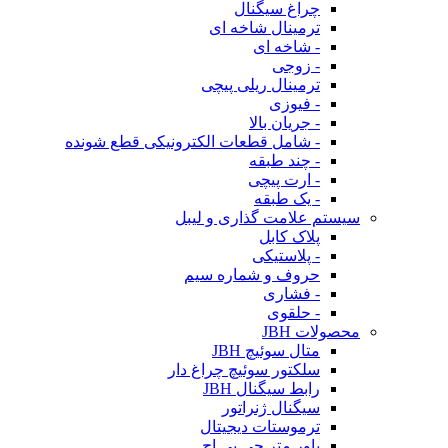
چراغ سیگنال
ترمینال شاخه ای
- شاخه ای
- زوجی
ترمینال ریلی پیچی
- فیوزی
- جریان بالا
- شامل قطعات الکترونیکی قطع شونده
- چند طبقه
- ارت پیچی
- یک طبقه
سیستم علامت گذاری و لیبل
پلاک کابل
- پلاستیکی
حروف و شماره سیم
- فشاری
- حلقوی
محصولات JBH
متال سوئیچ JBH
سلکتور سوئیچ چراغ دار
رابط سیگنال JBH
سیگنال ژنراتور
ترموستات دیجیتال
پاور متر جی بی اچ