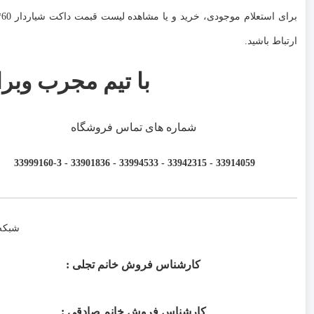
ارتباط باشید.
با تیم مجرب وبرا
شماره های تماس فروشگاه
33914059 - 33942315 - 33994533 - 33901836 - 33999160-3 ​
شبکه
کارشناس فروش خانم تجلی :
کارشناس فروش خانم صادقی :