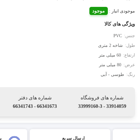
موجود
موجودی انبار :
ویژگی های کالا
جنس:
PVC
طول:
شاخه 2 متری
ارتفاع:
60 میلی متر
عرض:
80 میلی متر
رنگ:
طوسی - آبی
شماره های فروشگاه
شماره های دفتر
66341673 - 66341743
33914059 - 33999160-3
ارسال سریع
پ