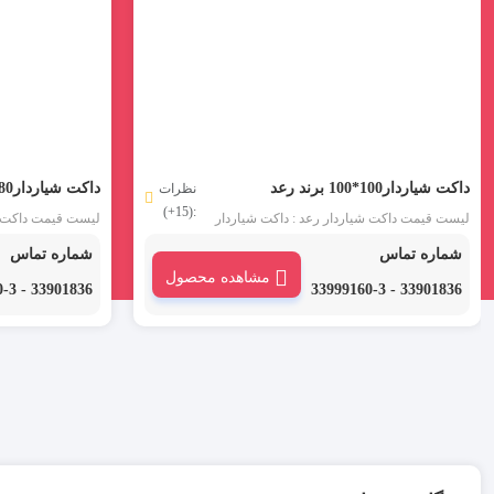
داکت شیاردار100*100 برند رعد
داکت شیاردار80*100 برند رعد
نظرات
:(15+)
لیست قیمت داکت شیاردار رعد : داکت شیاردار
لیست قیمت داکت شی
100*100 رعد در شاخه های دو متری و با عرض 10
شماره تماس
شماره تماس
و ارتفاع 10 سانتی متر عرضه می شود. این
و ارتفاع 8
مشاهده محصول
محصول از مواد PVC غیر قابل اشتعال و هالوژن
از مواد C
33901836 - 33999160-3
33901836 - 33999160-3
فری ساخته شده است و در صورت اشتعال نیز
ساخته شده است و 
قابلیت خود خاموشی دارد.
خود خاموشی دارد.