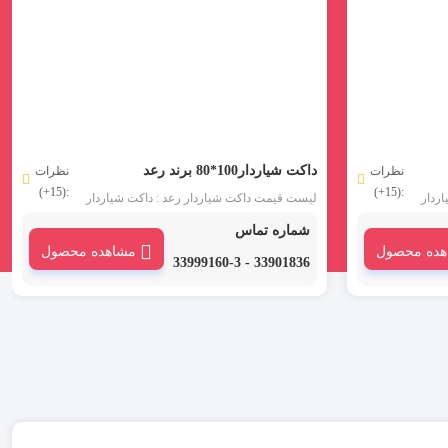
داکت شیاردار100*80 برند رعد
نظرات
نظرات
:(15+)
:(15+)
ردار
لیست قیمت داکت شیاردار رعد : داکت شیاردار
60*100 رعد در شاخه های دو متری و با عرض 10
100*80 رعد در شاخه های دو متری و با عرض 8 و
شماره تماس
ین محصول
ارتفاع 10 سانتی متر عرضه می شود. این محصول
هده محصول
مشاهده محصول
ری
از مواد PVC غیر قابل اشتعال و هالوژن فری
33901836 - 33999160-3
ابلیت
ساخته شده است و در صورت اشتعال نیز قابلیت
خود خاموشی دارد.