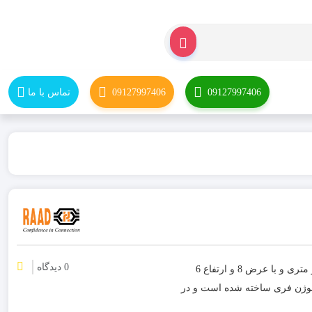
09127997406
09127997406
تماس با ما
0 دیدگاه
لیست قیمت داکت شیاردار رعد : داکت شیاردار 60*80 رعد در شاخه های دو متری و با عرض 8 و ارتفاع 6
اد PVC غیر قابل اشتعال و هالوژن فری ساخته شده است و در