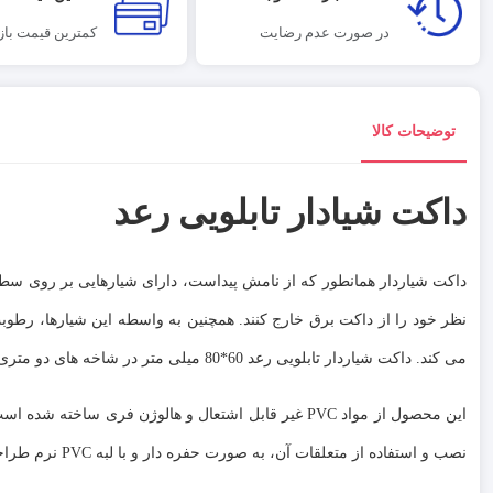
در صورت عدم رضایت
کمترین قیمت بازا
توضیحات کالا
داکت شیادار تابلویی رعد
داکت شیاردار همانطور که از نامش پیداست، دارای شیارهایی بر روی سطح
نظر خود را از داکت برق خارج کنند. همچنین به واسطه این شیارها، رطو
می کند. داکت شیاردار تابلویی رعد 60*80 میلی متر در شاخه های دو متری و با عرض 8 و ارتفاع 6 سانتی متر عرضه می شود.
این محصول از مواد PVC غیر قابل اشتعال و هالوژن فری
نصب و استفاده از متعلقات آن، به صورت حفره دار و با لبه PVC نرم طراحی شده است تا از آسیب به دست جلوگیری کند.