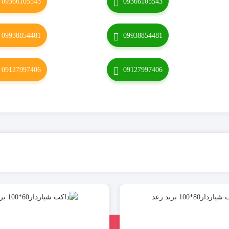
09366105543
09366105543
09938854481
09938854481
09127997406
09127997406